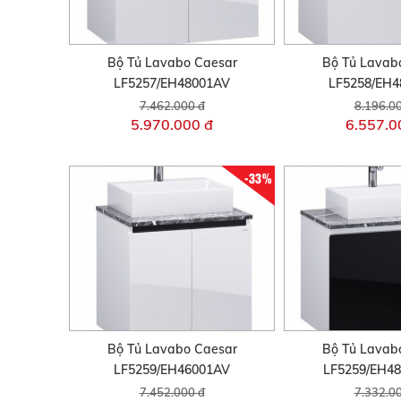
Bộ Tủ Lavabo Caesar
Bộ Tủ Lavab
LF5257/EH48001AV
LF5258/EH
7.462.000 đ
8.196.0
5.970.000 đ
6.557.0
-33%
Bộ Tủ Lavabo Caesar
Bộ Tủ Lavab
LF5259/EH46001AV
LF5259/EH4
7.452.000 đ
7.332.0