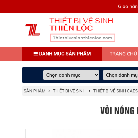
0909445903
Giao hàn
DANH MỤC SẢN PHẨM
TRANG CHỦ
SẢN PHẨM
THIẾT BỊ VỆ SINH
THIẾT BỊ VỆ SINH CAE
VÒI NÓNG