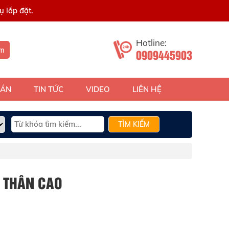
 lắp đặt.
Hotline:
ếm
0909445903
 ÁN
TIN TỨC
VIDEO
LIÊN HỆ
TÌM KIẾM
 THÂN CAO