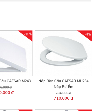
-11%
-3%
Cầu CAESAR M243
Nắp Bàn Cầu CAESAR MU234
Nắp Rơi Êm
6.000 đ
0.000 đ
734.000 đ
710.000 đ