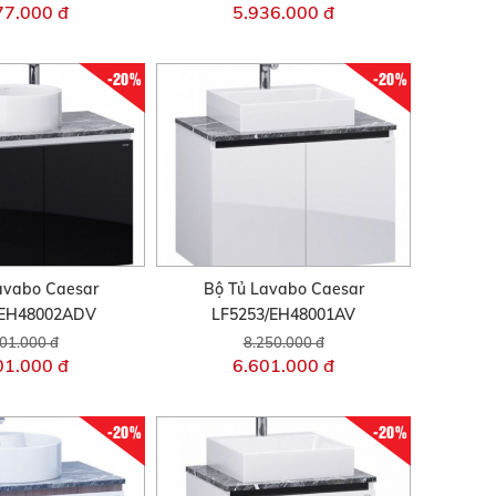
77.000 đ
5.936.000 đ
-20%
-20%
avabo Caesar
Bộ Tủ Lavabo Caesar
/EH48002ADV
LF5253/EH48001AV
01.000 đ
8.250.000 đ
01.000 đ
6.601.000 đ
-20%
-20%