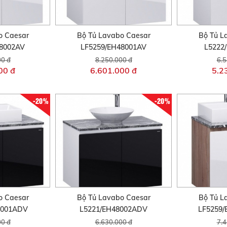
o Caesar
Bộ Tủ Lavabo Caesar
Bộ Tủ L
48002AV
LF5259/EH48001AV
L5222
00 đ
8.250.000 đ
6.5
00 đ
6.601.000 đ
5.2
-20%
-20%
o Caesar
Bộ Tủ Lavabo Caesar
Bộ Tủ L
8001ADV
L5221/EH48002ADV
LF5259
00 đ
6.630.000 đ
7.4