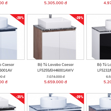
00 đ
5.305.000 đ
4.9
-20%
-20%
o Caesar
Bộ Tủ Lavabo Caesar
Bộ Tủ L
46001AV
LF5255/EH46001AWV
LF5232
00 đ
7.074.000 đ
6.5
00 đ
5.659.000 đ
5.2
-35%
-20%