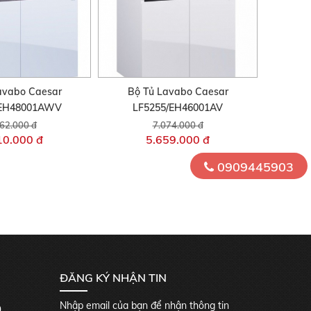
avabo Caesar
Bộ Tủ Lavabo Caesar
/EH48001AWV
LF5255/EH46001AV
62.000 đ
7.074.000 đ
10.000 đ
5.659.000 đ
0909445903
ĐĂNG KÝ NHẬN TIN
Nhập email của bạn để nhận thông tin
0