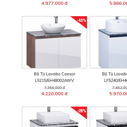
4.977.000 đ
5.866.0
-43%
Bộ Tủ Lavabo Caesar
Bộ Tủ Lavab
L5215/EH48002AWV
LF5240/EH
7.366.000 đ
7.462.0
4.220.000 đ
5.970.0
-20%