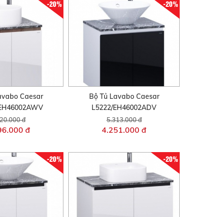
-20%
-20%
avabo Caesar
Bộ Tủ Lavabo Caesar
/EH46002AWV
L5222/EH46002ADV
20.000 đ
5.313.000 đ
96.000 đ
4.251.000 đ
-20%
-20%