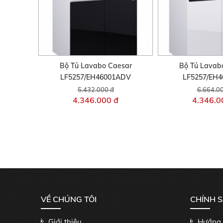
Bộ Tủ Lavabo Caesar
Bộ Tủ Lavab
LF5257/EH46001ADV
LF5257/EH
5.432.000 đ
6.664.0
4.346.000 đ
4.346.0
VỀ CHÚNG TÔI
CHÍNH 
Giới thiệu
Hướng 