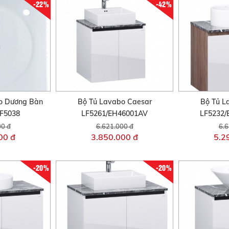
-22%
-42%
o Dương Bàn
Bộ Tủ Lavabo Caesar
Bộ Tủ L
F5038
LF5261/EH46001AV
LF5232
00 đ
6.621.000 đ
6.6
00 đ
3.850.000 đ
5.2
-20%
-20%