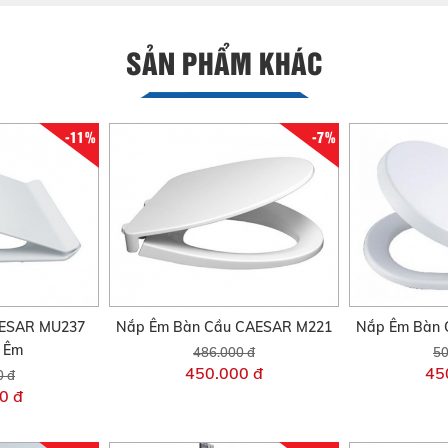
SẢN PHẨM KHÁC
-11%
-7%
AESAR MU237
Nắp Êm Bàn Cầu CAESAR M221
Nắp Êm Bàn 
i Êm
486.000 đ
50
450.000 đ
45
0 đ
0 đ