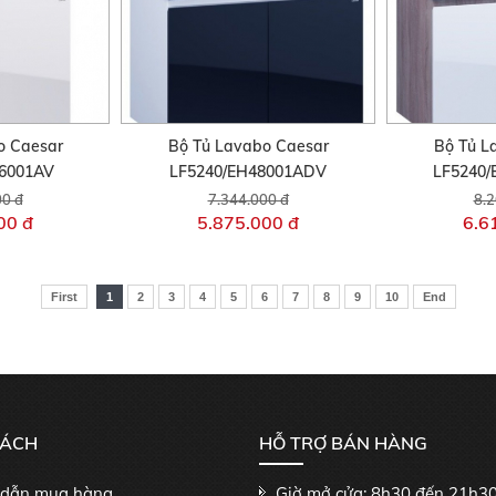
o Caesar
Bộ Tủ Lavabo Caesar
Bộ Tủ L
46001AV
LF5240/EH48001ADV
LF5240
00 đ
7.344.000 đ
8.2
00 đ
5.875.000 đ
6.6
First
1
2
3
4
5
6
7
8
9
10
End
SÁCH
HỖ TRỢ BÁN HÀNG
dẫn mua hàng
Giờ mở cửa: 8h30 đến 21h3