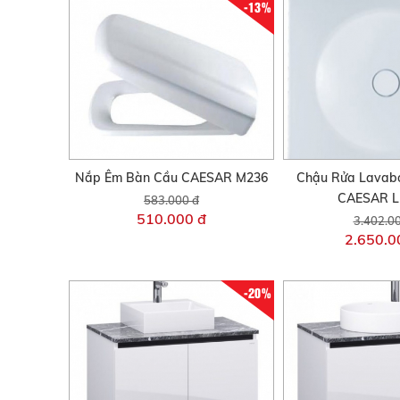
-13%
Nắp Êm Bàn Cầu CAESAR M236
Chậu Rửa Lavab
CAESAR L
583.000 đ
510.000 đ
3.402.0
2.650.0
-20%