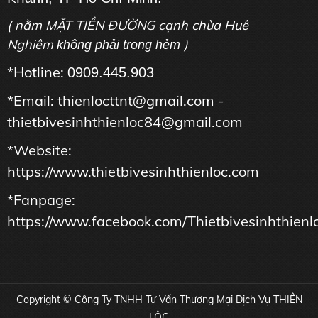
( nằm MẶT TIỀN ĐƯỜNG cạnh chùa Huê
Nghiêm
)
không phải trong hẻm
*Hotline:
0909.445.903
*Email: thienlocttnt@gmail.com -
thietbivesinhthienloc84@gmail.com
*Website:
https://www.thietbivesinhthienloc.com
*Fanpage:
https://www.facebook.com/Thietbivesinhthienl
Copyright © Công Ty TNHH Tư Vấn Thương Mại Dịch Vụ THIÊN
LỘC