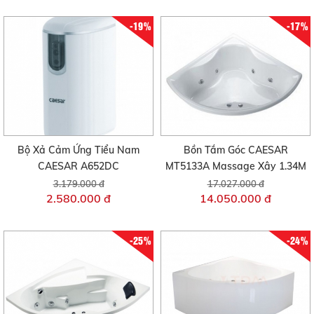
-19%
-17%
Bộ Xả Cảm Ứng Tiểu Nam
Bồn Tắm Góc CAESAR
CAESAR A652DC
MT5133A Massage Xây 1.34M
3.179.000 đ
17.027.000 đ
2.580.000 đ
14.050.000 đ
-25%
-24%