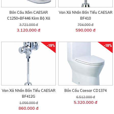
Bồn Cầu Xổm CAESAR
Van Xả Nhấn Bồn Tiểu CAESAR
C1250+BF446 Kèm Bộ Xả
BF410
3.721.000 đ
704.000 đ
3.120.000 đ
590.000 đ
-19%
-18%
Van Xả Nhấn Bồn Tiểu CAESAR
Bồn Cầu Caesar CD1374
BF412G
6.512.000 đ
5.320.000 đ
1.056.000 đ
860.000 đ