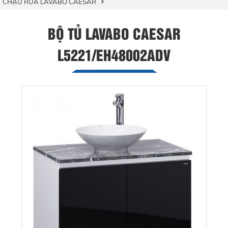
CHẬU RỬA LAVABO CAESAR
BỘ TỦ LAVABO CAESAR
L5221/EH48002ADV