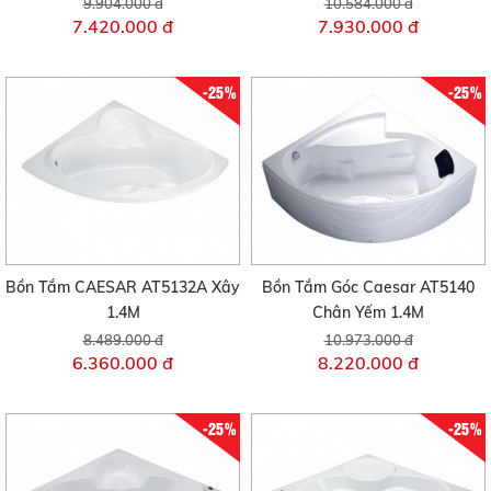
9.904.000 đ
10.584.000 đ
7.420.000 đ
7.930.000 đ
-25%
-25%
Bồn Tắm CAESAR AT5132A Xây
Bồn Tắm Góc Caesar AT5140
1.4M
Chân Yếm 1.4M
8.489.000 đ
10.973.000 đ
6.360.000 đ
8.220.000 đ
-25%
-25%