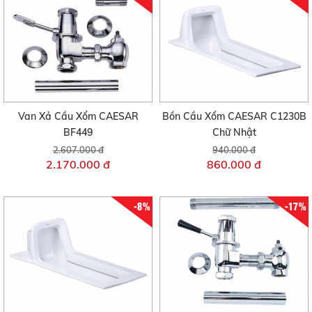
Van Xả Cầu Xổm CAESAR
Bồn Cầu Xổm CAESAR C1230B
BF449
Chữ Nhật
2.607.000 đ
940.000 đ
2.170.000 đ
860.000 đ
-8%
-17%