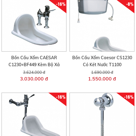
-16%
-8%
Bồn Cầu Xổm CAESAR
Bồn Cầu Xổm Caesar CS1230
C1230+BF449 Kèm Bộ Xả
Có Két Nước T1100
3.624.000 đ
1.690.000 đ
3.030.000 đ
1.550.000 đ
-16%
-16%