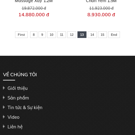
Massage Xây 1.2M
Chân Yếm 1.5M
19.872.000 đ
11.923.000 đ
14.880.000 đ
8.930.000 đ
First
8
9
10
11
12
13
14
15
End
VỀ CHÚNG TÔI
Giới thiệu
Sản phẩm
Tin tức & Sự kiện
Video
Liên hệ