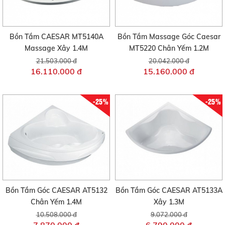
Bồn Tắm CAESAR MT5140A
Bồn Tắm Massage Góc Caesar
Massage Xây 1.4M
MT5220 Chân Yếm 1.2M
21.503.000 đ
20.042.000 đ
16.110.000 đ
15.160.000 đ
-25%
-25%
Bồn Tắm Góc CAESAR AT5132
Bồn Tắm Góc CAESAR AT5133A
Chân Yếm 1.4M
Xây 1.3M
10.508.000 đ
9.072.000 đ