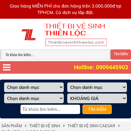
0909445903
Giao hàng MIỄN PHÍ cho đơn hàng trên 3.000.000đ tại
TPHCM. Có dịch vụ lắp đặt.
Tìm kiếm
Hotline: 0909445903
TÌM KIẾM
SẢN PHẨM
THIẾT BỊ VỆ SINH
THIẾT BỊ VỆ SINH CAESAR