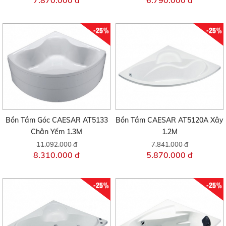
7.870.000 đ
6.790.000 đ
-25%
-25%
Bồn Tắm Góc CAESAR AT5133
Bồn Tắm CAESAR AT5120A Xây
Chân Yếm 1.3M
1.2M
11.092.000 đ
7.841.000 đ
8.310.000 đ
5.870.000 đ
-25%
-25%