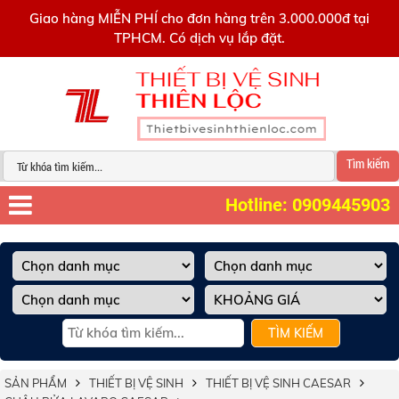
0909445903
Giao hàng MIỄN PHÍ cho đơn hàng trên 3.000.000đ tại
TPHCM. Có dịch vụ lắp đặt.
Tìm kiếm
Hotline: 0909445903
TÌM KIẾM
SẢN PHẨM
THIẾT BỊ VỆ SINH
THIẾT BỊ VỆ SINH CAESAR