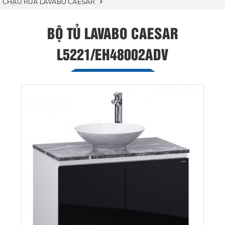
CHẬU RỬA LAVABO CAESAR
BỘ TỦ LAVABO CAESAR
L5221/EH48002ADV