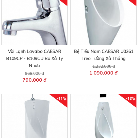
Vòi Lạnh Lavabo CAESAR
Bệ Tiểu Nam CAESAR U0261
B109CP - B109CU Bộ Xả Ty
Treo Tường Xả Thẳng
Nhựa
1.232.000 đ
1.090.000 đ
968.000 đ
790.000 đ
-11%
-12%