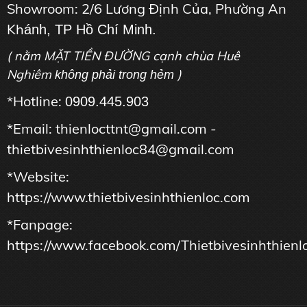
Showroom: 2/6 Lương Định Của, Phường An
Kh
ánh, TP Hồ Chí Minh.
( nằm MẶT TIỀN ĐƯỜNG cạnh chùa Huê
Nghiêm
)
không phải trong hẻm
*Hotline:
0909.445.903
*Email: thienlocttnt@gmail.com -
thietbivesinhthienloc84@gmail.com
*Website:
https://www.thietbivesinhthienloc.com
*Fanpage:
https://www.facebook.com/Thietbivesinhthienl