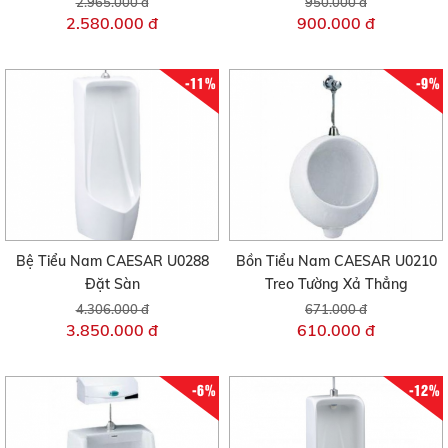
2.965.000 đ
950.000 đ
2.580.000 đ
900.000 đ
-11%
-9%
Bệ Tiểu Nam CAESAR U0288
Bồn Tiểu Nam CAESAR U0210
Đặt Sàn
Treo Tường Xả Thẳng
4.306.000 đ
671.000 đ
3.850.000 đ
610.000 đ
-6%
-12%