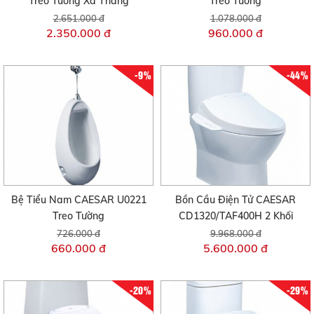
Treo Tường Xả Thẳng
Treo Tường
2.651.000 đ
1.078.000 đ
2.350.000 đ
960.000 đ
-9%
-44%
Bệ Tiểu Nam CAESAR U0221
Bồn Cầu Điện Tử CAESAR
Treo Tường
CD1320/TAF400H 2 Khối
726.000 đ
9.968.000 đ
660.000 đ
5.600.000 đ
-20%
-29%