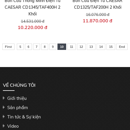
Bồn Cầu Thông Minh Điện Tử
Bồn Cầu Điện Tử CAESAR
CAESAR CD1345/TAF400H 2
CD1325/TAF200H 2 Khối
Khối
16.076.000 đ
11.870.000 đ
14.531.000 đ
10.220.000 đ
First
5
6
7
8
9
10
11
12
13
14
15
End
VỀ CHÚNG TÔI
Giới thiệu
Sản phẩm
Tin tức & Sự kiện
Video