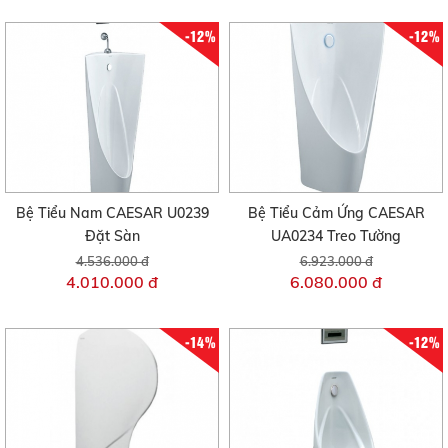
-12%
-12%
Bệ Tiểu Nam CAESAR U0239
Bệ Tiểu Cảm Ứng CAESAR
Đặt Sàn
UA0234 Treo Tường
4.536.000 đ
6.923.000 đ
4.010.000 đ
6.080.000 đ
-14%
-12%