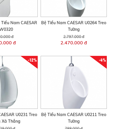
 Tiểu Nam CAESAR
Bệ Tiểu Nam CAESAR U0264 Treo
W0320
Tường
0.000 đ
2.797.000 đ
0.000 đ
2.470.000 đ
-12%
-4%
CAESAR U0231 Treo
Bệ Tiểu Nam CAESAR U0211 Treo
g Xả Thẳng
Tường
29.000 đ
788.000 đ