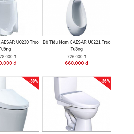
CAESAR U0230 Treo
Bệ Tiểu Nam CAESAR U0221 Treo
Tường
Tường
78.000 đ
726.000 đ
0.000 đ
660.000 đ
-30%
-26%