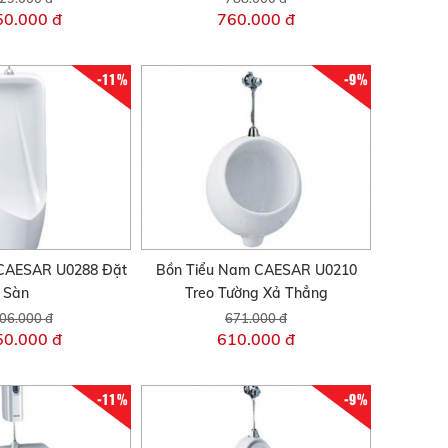
50.000 đ
760.000 đ
-11%
-9%
 CAESAR U0288 Đặt
Bồn Tiểu Nam CAESAR U0210
Sàn
Treo Tường Xả Thẳng
06.000 đ
671.000 đ
50.000 đ
610.000 đ
-11%
-9%