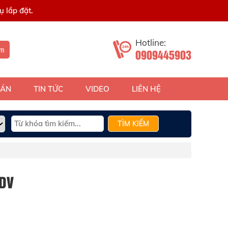
 lắp đặt.
Hotline:
ếm
0909445903
 ÁN
TIN TỨC
VIDEO
LIÊN HỆ
TÌM KIẾM
DV