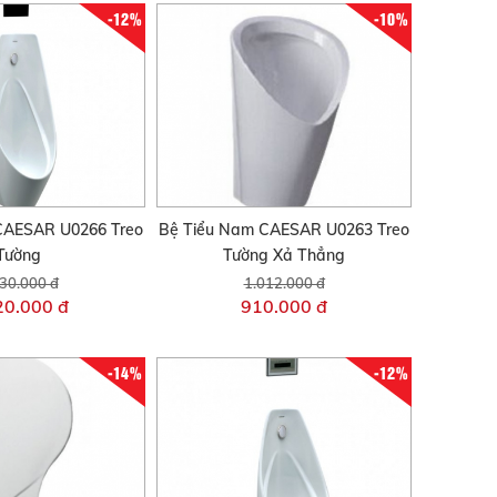
-12%
-10%
CAESAR U0266 Treo
Bệ Tiểu Nam CAESAR U0263 Treo
Tường
Tường Xả Thẳng
30.000 đ
1.012.000 đ
20.000 đ
910.000 đ
-14%
-12%