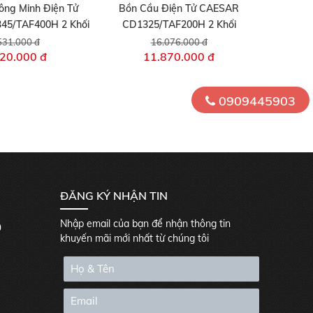
ông Minh Điện Tử
Bồn Cầu Điện Tử CAESAR
5/TAF400H 2 Khối
CD1325/TAF200H 2 Khối
531.000 đ
16.076.000 đ
20.000 đ
11.870.000 đ
0909445903
ĐĂNG KÝ NHẬN TIN
Nhập email của bạn để nhận thông tin
0
khuyến mãi mới nhất từ chúng tôi