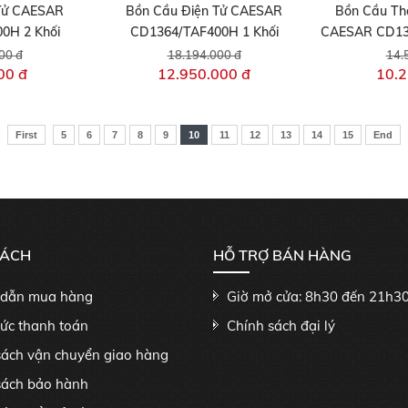
Tử CAESAR
Bồn Cầu Điện Tử CAESAR
Bồn Cầu Th
0H 2 Khối
CD1364/TAF400H 1 Khối
CAESAR CD134
00 đ
18.194.000 đ
14.
00 đ
12.950.000 đ
10.2
First
5
6
7
8
9
10
11
12
13
14
15
End
SÁCH
HỖ TRỢ BÁN HÀNG
dẫn mua hàng
Giờ mở cửa: 8h30 đến 21h3
hức thanh toán
Chính sách đại lý
sách vận chuyển giao hàng
sách bảo hành