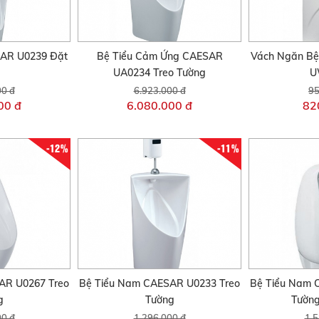
AR U0239 Đặt
Bệ Tiểu Cảm Ứng CAESAR
Vách Ngăn Bệ
UA0234 Treo Tường
U
00 đ
6.923.000 đ
95
00 đ
6.080.000 đ
82
-12%
-11%
AR U0267 Treo
Bệ Tiểu Nam CAESAR U0233 Treo
Bệ Tiểu Nam 
g
Tường
Tườn
00 đ
1.296.000 đ
1.5