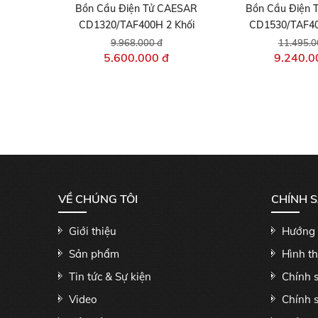
Bồn Cầu Điện Tử CAESAR
Bồn Cầu Điện 
CD1320/TAF400H 2 Khối
CD1530/TAF40
9.968.000 đ
11.495.0
5.600.000 đ
9.240.0
VỀ CHÚNG TÔI
CHÍNH 
Giới thiệu
Hướng 
Sản phẩm
Hình t
Tin tức & Sự kiện
Chính 
Video
Chính 