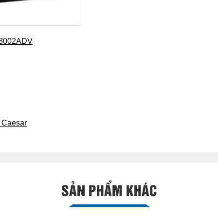
H48002ADV
 Caesar
SẢN PHẨM KHÁC