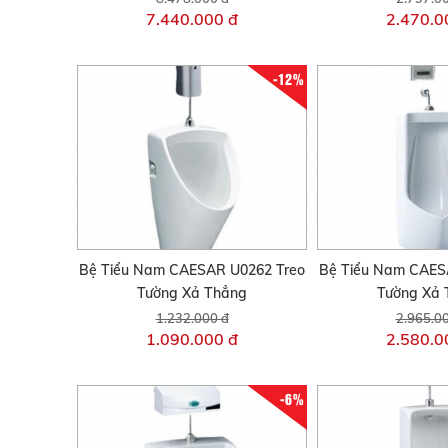
7.440.000 đ
2.470.0
-12%
Bệ Tiểu Nam CAESAR U0262 Treo
Bệ Tiểu Nam CAES
Tường Xả Thẳng
Tường Xả 
1.232.000 đ
2.965.0
1.090.000 đ
2.580.0
-6%