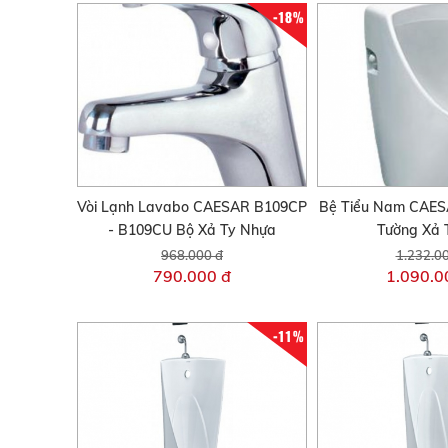
-18%
Vòi Lạnh Lavabo CAESAR B109CP
Bệ Tiểu Nam CAES
- B109CU Bộ Xả Ty Nhựa
Tường Xả 
968.000 đ
1.232.0
790.000 đ
1.090.0
-11%