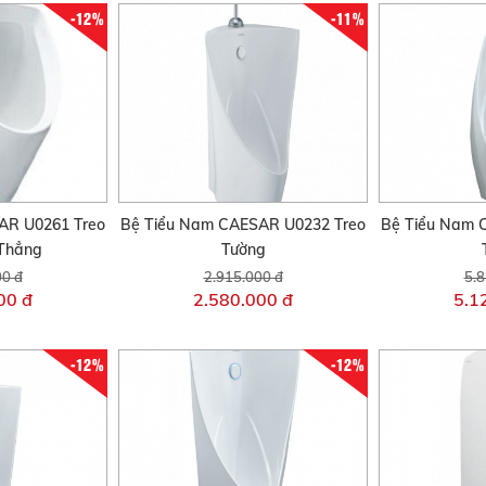
-12%
-11%
AR U0261 Treo
Bệ Tiểu Nam CAESAR U0232 Treo
Bệ Tiểu Nam 
Thẳng
Tường
00 đ
2.915.000 đ
5.8
00 đ
2.580.000 đ
5.1
-12%
-12%