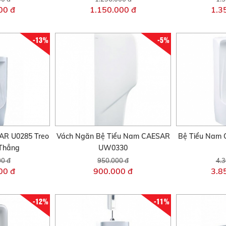
00 đ
1.150.000 đ
1.3
-13%
-5%
AR U0285 Treo
Vách Ngăn Bệ Tiểu Nam CAESAR
Bệ Tiểu Nam
Thẳng
UW0330
00 đ
950.000 đ
4.3
00 đ
900.000 đ
3.8
-12%
-11%