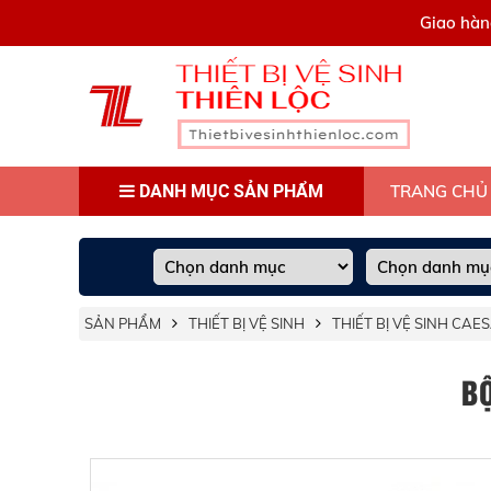
0909445903
Giao hàn
DANH MỤC SẢN PHẨM
TRANG CHỦ
SẢN PHẨM
THIẾT BỊ VỆ SINH
THIẾT BỊ VỆ SINH CAE
B