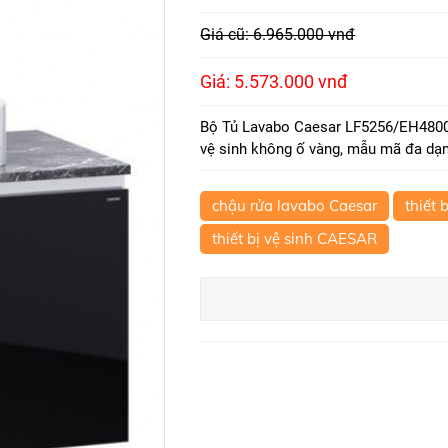
Giá cũ: 6.965.000 vnđ
Giá: 5.573.000 vnđ
Bộ Tủ Lavabo Caesar LF5256/EH48002
vệ sinh không ố vàng, mẫu mã đa dạng
chậu rửa lavabo Caesar
thiết 
thiết bị vệ sinh CAESAR