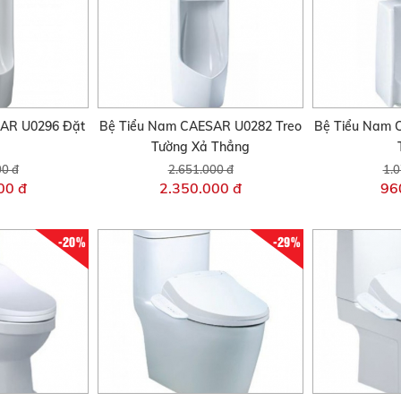
AR U0296 Đặt
Bệ Tiểu Nam CAESAR U0282 Treo
Bệ Tiểu Nam 
Tường Xả Thẳng
00 đ
2.651.000 đ
1.0
00 đ
2.350.000 đ
96
-20%
-29%