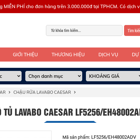
g MIỄN PHÍ cho đơn hàng trên 3.000.000đ tại TPHCM. Có dịch vụ
Tìm ki
GIỚI THIỆU
THƯƠNG HIỆU
DỊCH VỤ
DỰ
SAR
CHẬU RỬA LAVABO CAESAR
Ộ TỦ LAVABO CAESAR LF5256/EH48002A
LF5256/EH48002ADV
Mã sản phẩm: