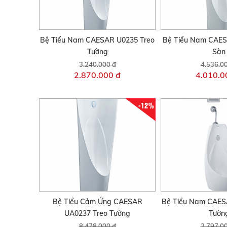
Bệ Tiểu Nam CAESAR U0235 Treo
Bệ Tiểu Nam CAES
Tường
Sàn
3.240.000 đ
4.536.0
2.870.000 đ
4.010.0
-12%
Bệ Tiểu Cảm Ứng CAESAR
Bệ Tiểu Nam CAES
UA0237 Treo Tường
Tườn
8.478.000 đ
2.797.0