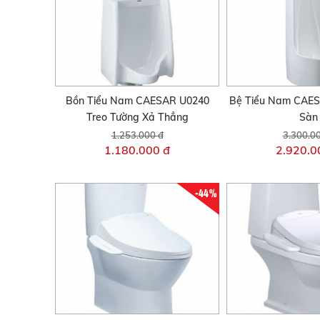
Bồn Tiểu Nam CAESAR U0240
Bệ Tiểu Nam CAES
Treo Tường Xả Thẳng
Sàn
1.253.000 đ
3.300.0
1.180.000 đ
2.920.0
-44%