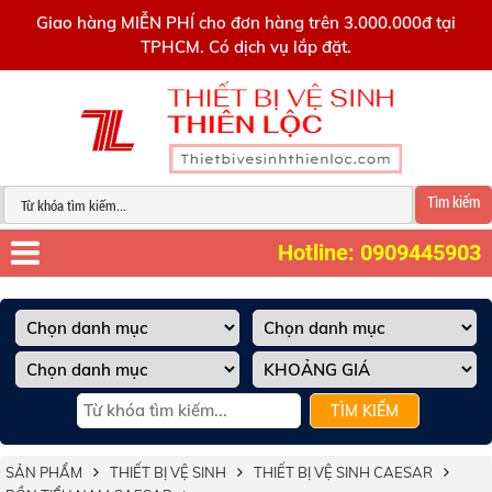
0909445903
Giao hàng MIỄN PHÍ cho đơn hàng trên 3.000.000đ tại
TPHCM. Có dịch vụ lắp đặt.
Tìm kiếm
Hotline: 0909445903
TÌM KIẾM
SẢN PHẨM
THIẾT BỊ VỆ SINH
THIẾT BỊ VỆ SINH CAESAR