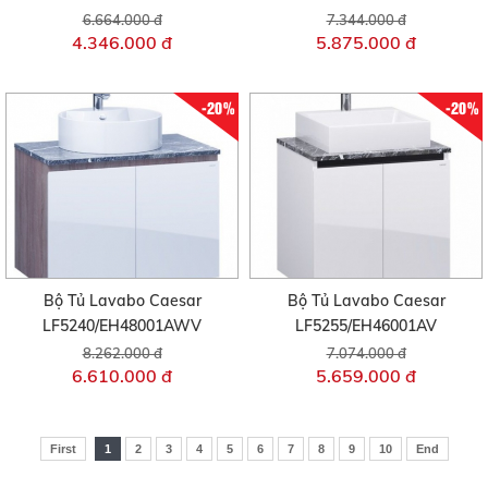
6.664.000 đ
7.344.000 đ
4.346.000 đ
5.875.000 đ
-20%
-20%
Bộ Tủ Lavabo Caesar
Bộ Tủ Lavabo Caesar
LF5240/EH48001AWV
LF5255/EH46001AV
8.262.000 đ
7.074.000 đ
6.610.000 đ
5.659.000 đ
First
1
2
3
4
5
6
7
8
9
10
End