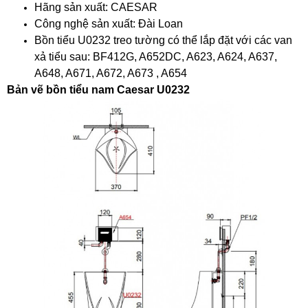
Hãng sản xuất: CAESAR
Công nghệ sản xuất: Đài Loan
Bồn tiểu U0232 treo tường có thể lắp đặt với các van
xả tiểu sau: BF412G, A652DC, A623, A624, A637,
A648, A671, A672, A673 , A654
Bản vẽ bồn tiểu nam Caesar U0232