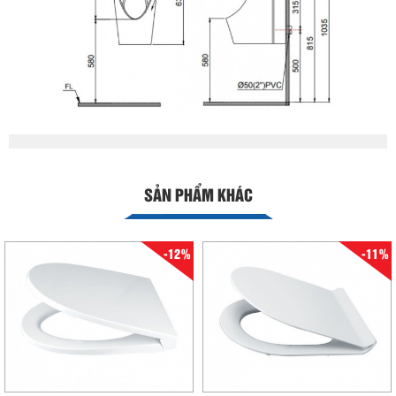
SẢN PHẨM KHÁC
-12%
-11%