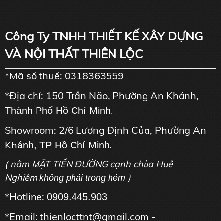
Công Ty TNHH THIẾT KẾ XÂY DỰNG
VÀ NỘI THẤT THIÊN LỘC
*Mã số thuế: 0318363559
*Địa chỉ: 150 Trần Não, Phường An Khánh,
Thành Phố Hồ Chí Minh
.
Showroom: 2/6 Lương Định Của, Phường An
Kh
ánh, TP Hồ Chí Minh.
( nằm MẶT TIỀN ĐƯỜNG cạnh chùa Huê
Nghiêm
)
không phải trong hẻm
*Hotline:
0909.445.903
*Email: thienlocttnt@gmail.com -