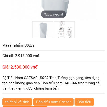
Tap to expand
Tap to expand
U0232
Mã sản phẩm:
Giá cũ: 2.915.000 vnđ
Giá: 2.580.000 vnđ
Bệ Tiểu Nam CAESAR U0232 Treo Tường gọn gàng, tiện dụng
tạo nên không gian đẹp. Bồn tiểu nam CAESAR treo tường cải
tiến tiết kiệm nước, chống bám bẩn.
thiết bị vệ sinh
Bồn tiểu nam Caesar
Bồn tiểu