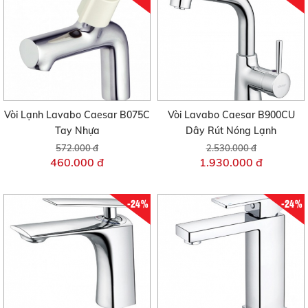
Vòi Lạnh Lavabo Caesar B075C
Vòi Lavabo Caesar B900CU
Tay Nhựa
Dây Rút Nóng Lạnh
572.000 đ
2.530.000 đ
460.000 đ
1.930.000 đ
-24%
-24%