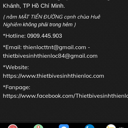
Kh
ánh, TP Hồ Chí Minh.
( nằm MẶT TIỀN ĐƯỜNG cạnh chùa Huê
Nghiêm
)
không phải trong hẻm
*Hotline:
0909.445.903
*Email: thienlocttnt@gmail.com -
thietbivesinhthienloc84@gmail.com
*Website:
https://www.thietbivesinhthienloc.com
*Fanpage:
https://www.facebook.com/Thietbivesinhthienl
Copyright © Công Ty TNHH Tư Vấn Thương Mại Dịch Vụ THIÊN