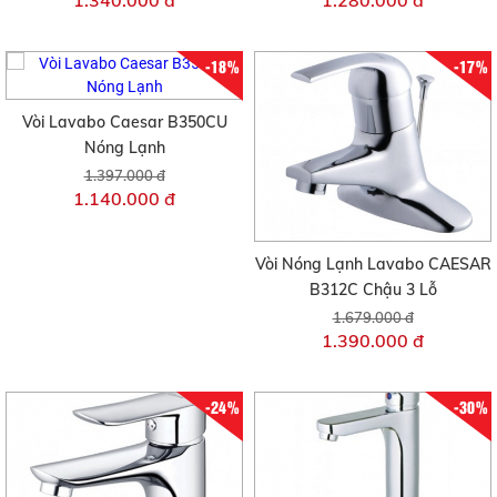
1.340.000 đ
1.280.000 đ
-18%
-17%
Vòi Lavabo Caesar B350CU
Nóng Lạnh
1.397.000 đ
1.140.000 đ
Vòi Nóng Lạnh Lavabo CAESAR
B312C Chậu 3 Lỗ
1.679.000 đ
1.390.000 đ
-24%
-30%