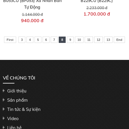
B053CU (BF053) Xả Nhấn Bán
B229CU (B229C)
Tự Động
2.233.000 đ
1.700.000 đ
1.144.000 đ
940.000 đ
First
3
4
5
6
7
8
9
10
11
12
13
End
VỀ CHÚNG TÔI
Giới thiệu
Sản phẩm
Tin tức & Sự kiện
Video
Liên hệ