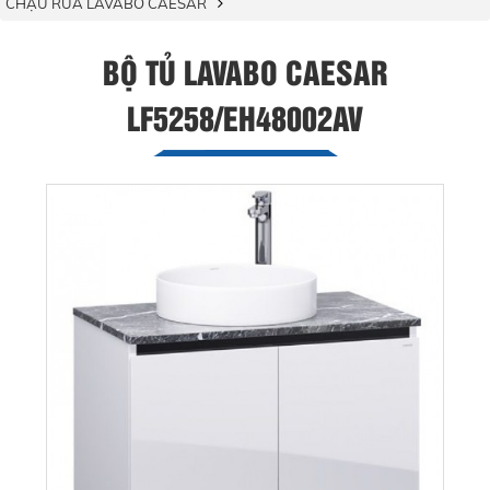
CHẬU RỬA LAVABO CAESAR
BỘ TỦ LAVABO CAESAR
LF5258/EH48002AV