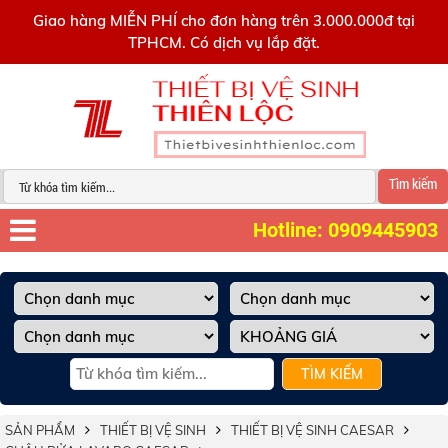
0909445903
Giao hàng MIỄN PHÍ cho đơn hàng trên 3.000.000đ tại
TPHCM. Có dịch vụ lắp đặt.
Tìm kiếm
Hotline: 0909445903
TÌM KIẾM
SẢN PHẨM
THIẾT BỊ VỆ SINH
THIẾT BỊ VỆ SINH CAESAR