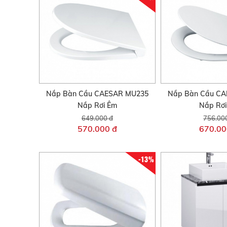
Nắp Bàn Cầu CAESAR MU235
Nắp Bàn Cầu C
Nắp Rơi Êm
Nắp Rơ
649.000 đ
756.00
570.000 đ
670.00
-13%