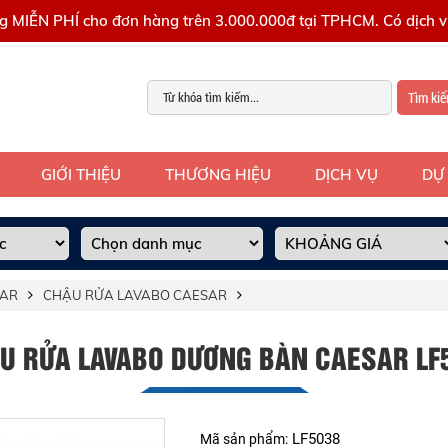
g MIỄN PHÍ cho đơn hàng trên 3.000.000đ tại TPHCM. Có dịch vụ
Tìm ki
GIỚI THIỆU
THƯƠNG HIỆU
DỊCH VỤ
DỰ
SAR
CHẬU RỬA LAVABO CAESAR
U RỬA LAVABO DƯƠNG BÀN CAESAR LF
LF5038
Mã sản phẩm: