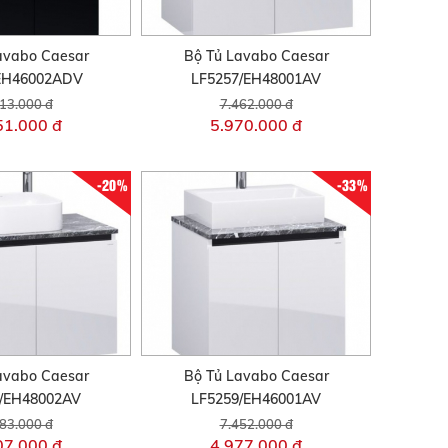
avabo Caesar
Bộ Tủ Lavabo Caesar
EH46002ADV
LF5257/EH48001AV
13.000 đ
7.462.000 đ
51.000 đ
5.970.000 đ
-20%
-33%
avabo Caesar
Bộ Tủ Lavabo Caesar
/EH48002AV
LF5259/EH46001AV
83.000 đ
7.452.000 đ
07.000 đ
4.977.000 đ