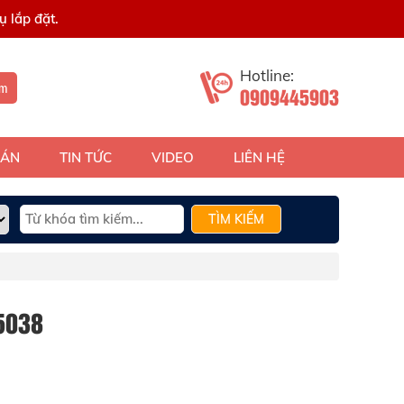
 lắp đặt.
Hotline:
ếm
0909445903
 ÁN
TIN TỨC
VIDEO
LIÊN HỆ
TÌM KIẾM
5038