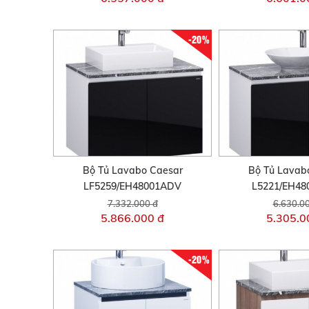
-20%
Bộ Tủ Lavabo Caesar
Bộ Tủ Lavab
LF5259/EH48001ADV
L5221/EH4
7.332.000 đ
6.630.0
5.866.000 đ
5.305.0
-20%