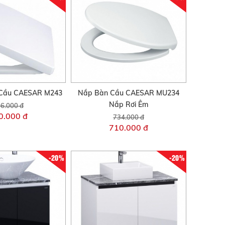
Cầu CAESAR M243
Nắp Bàn Cầu CAESAR MU234
Nắp Rơi Êm
6.000 đ
0.000 đ
734.000 đ
710.000 đ
-20%
-20%