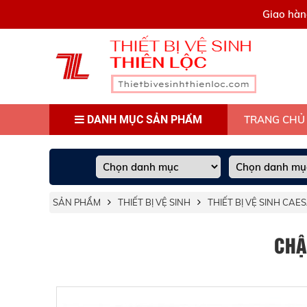
0909445903
Giao hàn
DANH MỤC SẢN PHẨM
TRANG CHỦ
SẢN PHẨM
THIẾT BỊ VỆ SINH
THIẾT BỊ VỆ SINH CAE
CHẬ