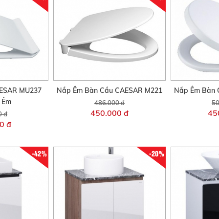
AESAR MU237
Nắp Êm Bàn Cầu CAESAR M221
Nắp Êm Bàn 
i Êm
486.000 đ
50
450.000 đ
45
0 đ
0 đ
-42%
-20%