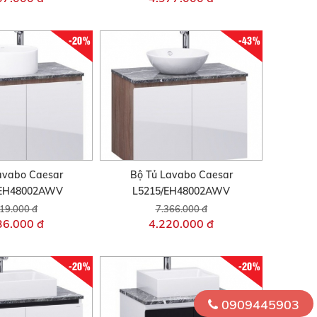
-20%
-43%
avabo Caesar
Bộ Tủ Lavabo Caesar
/EH48002AWV
L5215/EH48002AWV
19.000 đ
7.366.000 đ
36.000 đ
4.220.000 đ
-20%
-20%
0909445903