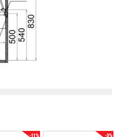
-11%
-3%