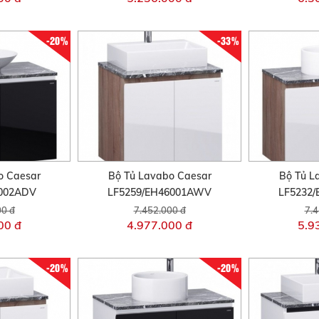
-20%
-33%
o Caesar
Bộ Tủ Lavabo Caesar
Bộ Tủ L
8002ADV
LF5259/EH46001AWV
LF5232
00 đ
7.452.000 đ
7.4
00 đ
4.977.000 đ
5.9
-20%
-20%