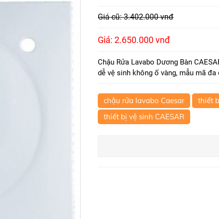
Giá cũ: 3.402.000 vnđ
Giá: 2.650.000 vnđ
Chậu Rửa Lavabo Dương Bàn CAESAR 
dễ vệ sinh không ố vàng, mẫu mã đa d
chậu rửa lavabo Caesar
thiết 
thiết bị vệ sinh CAESAR