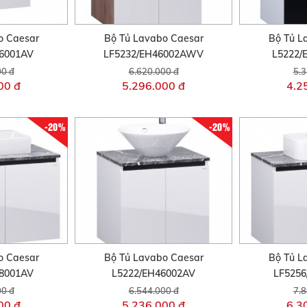
o Caesar
Bộ Tủ Lavabo Caesar
Bộ Tủ L
46001AV
LF5232/EH46002AWV
L5222/
00 đ
6.620.000 đ
5.3
00 đ
5.296.000 đ
4.2
-20%
-20%
o Caesar
Bộ Tủ Lavabo Caesar
Bộ Tủ L
48001AV
L5222/EH46002AV
LF5256
00 đ
6.544.000 đ
7.8
00 đ
5.236.000 đ
6.3