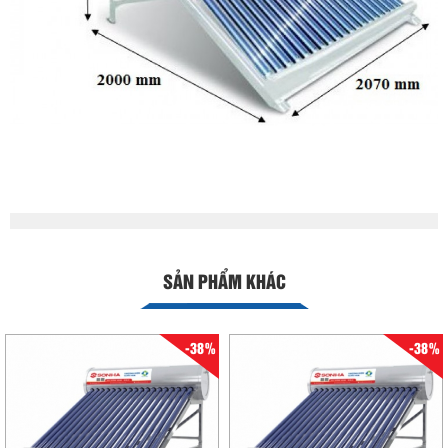
SẢN PHẨM KHÁC
-38%
-38%