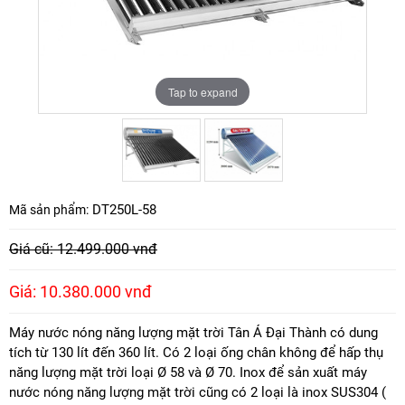
Tap to expand
Tap to expand
DT250L-58
Mã sản phẩm:
Giá cũ: 12.499.000 vnđ
Giá: 10.380.000 vnđ
Máy nước nóng năng lượng mặt trời Tân Á Đại Thành có dung
tích từ 130 lít đến 360 lít. Có 2 loại ống chân không để hấp thụ
năng lượng mặt trời loại Ø 58 và Ø 70. Inox để sản xuất máy
nước nóng năng lượng mặt trời cũng có 2 loại là inox SUS304 (