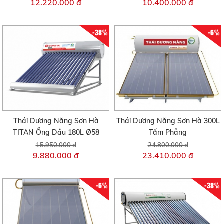
12.220.000 đ
10.400.000 đ
-38%
-6%
Thái Dương Năng Sơn Hà
Thái Dương Năng Sơn Hà 300L
TITAN Ống Dầu 180L Ø58
Tấm Phẳng
15.950.000 đ
24.800.000 đ
9.880.000 đ
23.410.000 đ
-6%
-38%