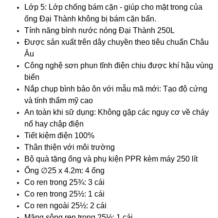
Lớp 5: Lớp chống bám cặn - giúp cho mặt trong của
ống Đại Thành không bị bám cặn bẩn.
Tính năng bình nước nóng Đại Thành 250L
Được sản xuất trên dây chuyền theo tiêu chuẩn Châu
Âu
Công nghệ sơn phun tĩnh điện chịu được khí hậu vùng
biển
Nắp chụp bình bảo ôn với mẫu mã mới: Tạo độ cứng
và tính thẩm mỹ cao
An toàn khi sữ dụng: Không gặp các nguy cơ về cháy
nổ hay chập điện
Tiết kiệm điện 100%
Thân thiện với môi trường
Bộ quà tặng ống và phụ kiện PPR kèm máy 250 lít
Ống ∅25 x 4.2m: 4 ống
Co ren trong 25¾: 3 cái
Co ren trong 25½: 1 cái
Co ren ngoài 25½: 2 cái
Măng sông ren trong 25½: 1 cái