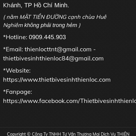
Kh
ánh, TP Hồ Chí Minh.
( nằm MẶT TIỀN ĐƯỜNG cạnh chùa Huê
Nghiêm
)
không phải trong hẻm
*Hotline:
0909.445.903
*Email: thienlocttnt@gmail.com -
thietbivesinhthienloc84@gmail.com
*Website:
https://www.thietbivesinhthienloc.com
*Fanpage:
https://www.facebook.com/Thietbivesinhthienl
Copyright © Công Ty TNHH Tư Vấn Thương Mại Dịch Vụ THIÊN