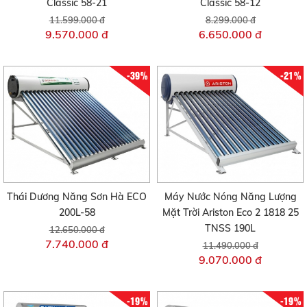
Classic 58-21
Classic 58-12
11.599.000 đ
8.299.000 đ
9.570.000 đ
6.650.000 đ
-39%
-21%
Thái Dương Năng Sơn Hà ECO
Máy Nước Nóng Năng Lượng
200L-58
Mặt Trời Ariston Eco 2 1818 25
TNSS 190L
12.650.000 đ
7.740.000 đ
11.490.000 đ
9.070.000 đ
-19%
-19%