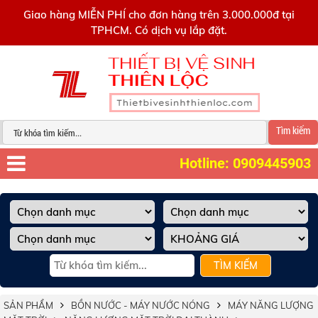
0909445903
Giao hàng MIỄN PHÍ cho đơn hàng trên 3.000.000đ tại
TPHCM. Có dịch vụ lắp đặt.
Tìm kiếm
Hotline: 0909445903
TÌM KIẾM
SẢN PHẨM
BỒN NƯỚC - MÁY NƯỚC NÓNG
MÁY NĂNG LƯỢNG