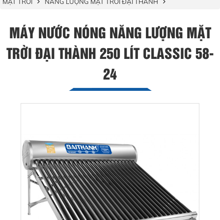
MẶT TRỜI
NĂNG LƯỢNG MẶT TRỜI ĐẠI THÀNH
MÁY NƯỚC NÓNG NĂNG LƯỢNG MẶT
TRỜI ĐẠI THÀNH 250 LÍT CLASSIC 58-
24