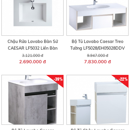
Chậu Rửa Lavabo Bàn Sứ
Bộ Tủ Lavabo Caesar Treo
CAESAR LF5032 Liền Bàn
Tường LF5028/EH05028DDV
3.121.000 đ
9.947.000 đ
2.690.000 đ
7.830.000 đ
-39%
-22%