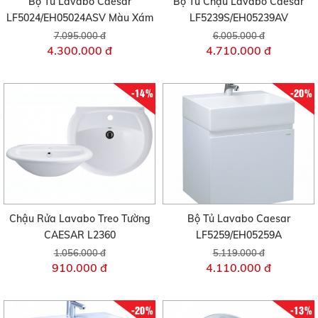
Bộ Tủ Lavabo Caesar
Bộ Tủ Chậu Lavabo Caesar
LF5024/EH05024ASV Màu Xám
LF5239S/EH05239AV
7.095.000 đ
6.005.000 đ
4.300.000 đ
4.710.000 đ
-14%
-20%
Chậu Rửa Lavabo Treo Tường
Bộ Tủ Lavabo Caesar
CAESAR L2360
LF5259/EH05259A
1.056.000 đ
5.119.000 đ
910.000 đ
4.110.000 đ
-20%
-13%