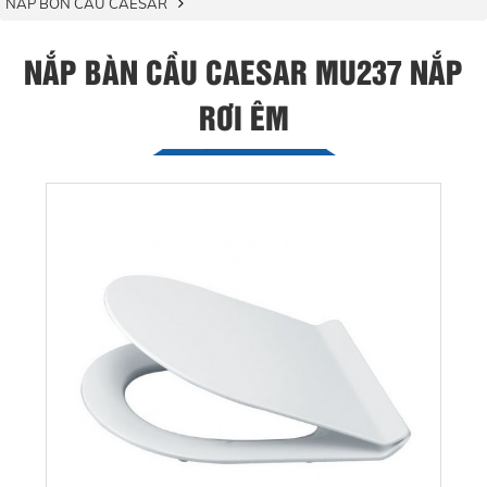
NẮP BỒN CẦU CAESAR
NẮP BÀN CẦU CAESAR MU237 NẮP
RƠI ÊM