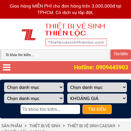
0909445903
Giao hàng MIỄN PHÍ cho đơn hàng trên 3.000.000đ tại
TPHCM. Có dịch vụ lắp đặt.
Tìm kiếm
Hotline: 0909445903
TÌM KIẾM
SẢN PHẨM
THIẾT BỊ VỆ SINH
THIẾT BỊ VỆ SINH CAESAR