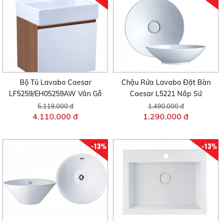
Bộ Tủ Lavabo Caesar
Chậu Rửa Lavabo Đặt Bàn
LF5259/EH05259AW Vân Gỗ
Caesar L5221 Nắp Sứ
5.119.000 đ
1.490.000 đ
4.110.000 đ
1.290.000 đ
-13%
-13%