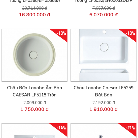
Tường LF5388/EH05388A
Tường LF5032/EH05032DDV
20.714.000 đ
7.657.000 đ
16.800.000 đ
6.070.000 đ
-13%
-13%
Chậu Rửa Lavabo Âm Bàn
Chậu Lavabo Caesar LF5259
CAESAR LF5118 Tròn
Đặt Bàn
2.009.000 đ
2.192.000 đ
1.750.000 đ
1.910.000 đ
-14%
-21%