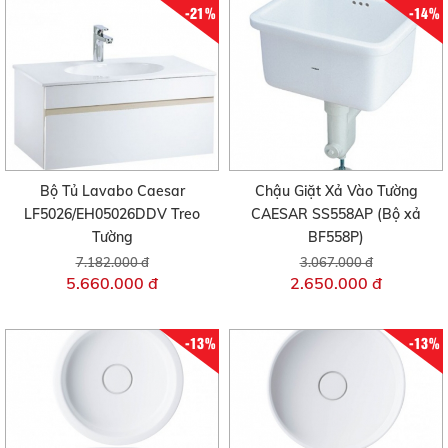
-21%
-14%
Bộ Tủ Lavabo Caesar
Chậu Giặt Xả Vào Tường
LF5026/EH05026DDV Treo
CAESAR SS558AP (Bộ xả
Tường
BF558P)
7.182.000 đ
3.067.000 đ
5.660.000 đ
2.650.000 đ
-13%
-13%