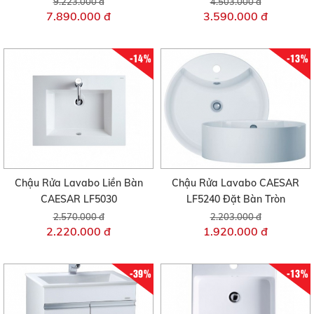
9.223.000 đ
4.503.000 đ
7.890.000 đ
3.590.000 đ
-14%
-13%
Chậu Rửa Lavabo Liền Bàn
Chậu Rửa Lavabo CAESAR
CAESAR LF5030
LF5240 Đặt Bàn Tròn
2.570.000 đ
2.203.000 đ
2.220.000 đ
1.920.000 đ
-39%
-13%