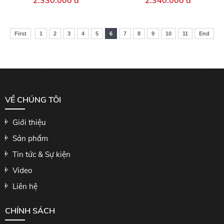
First
1
2
3
4
5
6
7
8
9
10
11
End
VỀ CHÚNG TÔI
Giới thiệu
Sản phẩm
Tin tức & Sự kiện
Video
Liên hệ
CHÍNH SÁCH