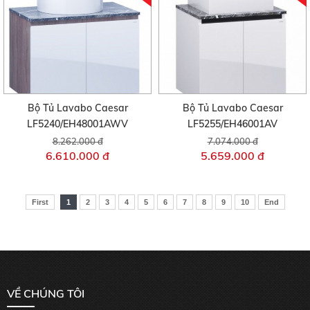
Bộ Tủ Lavabo Caesar
Bộ Tủ Lavabo Caesar
LF5240/EH48001AWV
LF5255/EH46001AV
8.262.000 đ
7.074.000 đ
6.610.000 đ
5.659.000 đ
First
1
2
3
4
5
6
7
8
9
10
End
VỀ CHÚNG TÔI