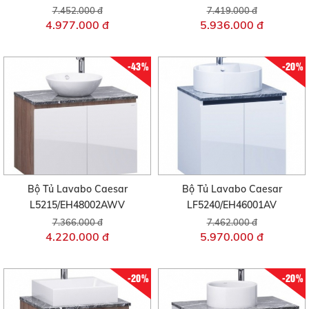
7.452.000 đ
7.419.000 đ
4.977.000 đ
5.936.000 đ
-43%
-20%
Bộ Tủ Lavabo Caesar
Bộ Tủ Lavabo Caesar
L5215/EH48002AWV
LF5240/EH46001AV
7.366.000 đ
7.462.000 đ
4.220.000 đ
5.970.000 đ
-20%
-20%