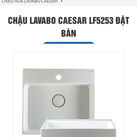
CHẬU RỬA LAVABO CAESAR
CHẬU LAVABO CAESAR LF5253 ĐẶT
BÀN