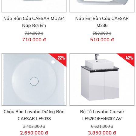
Nắp Bàn Cầu CAESAR MU234
Nắp Êm Bàn Cầu CAESAR
Nắp Rơi Êm
M236
734.000 đ
583.000 đ
710.000 đ
510.000 đ
-22%
-42%
Chậu Rửa Lavabo Dương Bàn
Bộ Tủ Lavabo Caesar
CAESAR LF5038
LF5261/EH46001AV
3.402.000 đ
6.621.000 đ
2.650.000 đ
3.850.000 đ