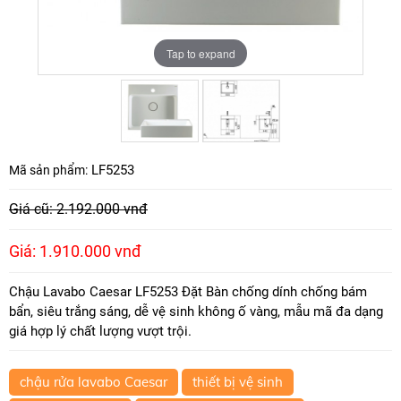
Tap to expand
Tap to expand
LF5253
Mã sản phẩm:
Giá cũ: 2.192.000 vnđ
Giá: 1.910.000 vnđ
Chậu Lavabo Caesar LF5253 Đặt Bàn chống dính chống bám
bẩn, siêu trắng sáng, dễ vệ sinh không ố vàng, mẫu mã đa dạng
giá hợp lý chất lượng vượt trội.
chậu rửa lavabo Caesar
thiết bị vệ sinh