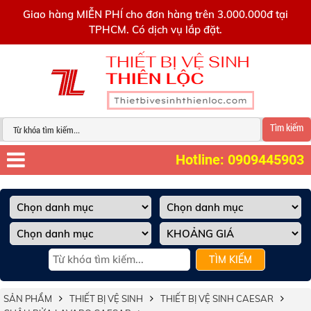
0909445903
Giao hàng MIỄN PHÍ cho đơn hàng trên 3.000.000đ tại
TPHCM. Có dịch vụ lắp đặt.
Tìm kiếm
Hotline: 0909445903
TÌM KIẾM
SẢN PHẨM
THIẾT BỊ VỆ SINH
THIẾT BỊ VỆ SINH CAESAR