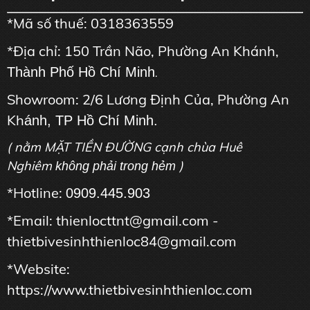
*Mã số thuế: 0318363559
*Địa chỉ: 150 Trần Não, Phường An Khánh,
Thành Phố Hồ Chí Minh
.
Showroom: 2/6 Lương Định Của, Phường An
Kh
ánh, TP Hồ Chí Minh.
( nằm MẶT TIỀN ĐƯỜNG cạnh chùa Huê
Nghiêm
)
không phải trong hẻm
*Hotline:
0909.445.903
*Email: thienlocttnt@gmail.com -
thietbivesinhthienloc84@gmail.com
*Website:
https://www.thietbivesinhthienloc.com