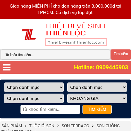
0909445903
Giao hàng MIỄN PHÍ cho đơn hàng trên 3.000.000đ tại
TPHCM. Có dịch vụ lắp đặt.
Tìm kiếm
Hotline: 0909445903
TÌM KIẾM
SẢN PHẨM
THẾ GIỚI SƠN
SƠN TERRACO
SƠN CHỐNG