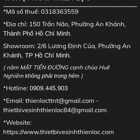
*Mã số thuế: 0318363559
*Địa chỉ: 150 Trần Não, Phường An Khánh,
Thành Phố Hồ Chí Minh
.
Showroom: 2/6 Lương Định Của, Phường An
Kh
ánh, TP Hồ Chí Minh.
( nằm MẶT TIỀN ĐƯỜNG cạnh chùa Huê
Nghiêm
)
không phải trong hẻm
*Hotline:
0909.445.903
*Email: thienlocttnt@gmail.com -
thietbivesinhthienloc84@gmail.com
*Website:
https://www.thietbivesinhthienloc.com