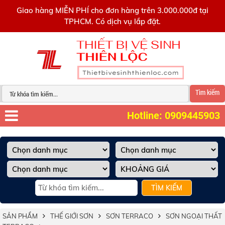
0909445903
Giao hàng MIỄN PHÍ cho đơn hàng trên 3.000.000đ tại
TPHCM. Có dịch vụ lắp đặt.
Tìm kiếm
Hotline: 0909445903
TÌM KIẾM
SẢN PHẨM
THẾ GIỚI SƠN
SƠN TERRACO
SƠN NGOẠI THẤT