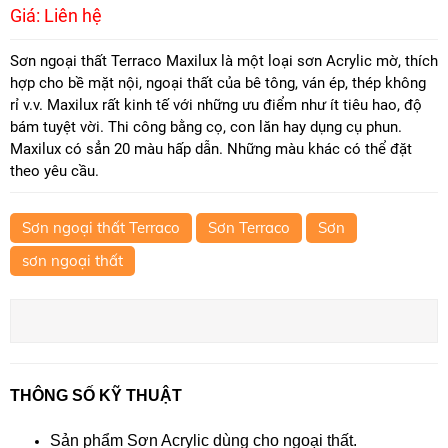
Giá: Liên hệ
Sơn ngoại thất Terraco Maxilux là một loại sơn Acrylic mờ, thích
hợp cho bề mặt nội, ngoại thất của bê tông, ván ép, thép không
rỉ v.v. Maxilux rất kinh tế với những ưu điểm như ít tiêu hao, độ
bám tuyệt vời. Thi công bằng cọ, con lăn hay dụng cụ phun.
Maxilux có sẳn 20 màu hấp dẫn. Những màu khác có thể đặt
theo yêu cầu.
Sơn ngoại thất Terraco
Sơn Terraco
Sơn
sơn ngoại thất
THÔNG SỐ KỸ THUẬT
Sản phẩm Sơn Acrylic dùng cho ngoại thất.