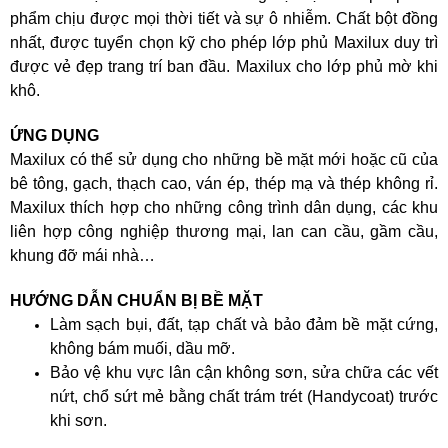
phẩm chịu được mọi thời tiết và sự ô nhiễm. Chất bột đồng
nhất, được tuyển chọn kỹ cho phép lớp phủ Maxilux duy trì
được vẻ đẹp trang trí ban đầu. Maxilux cho lớp phủ mờ khi
khô.
ỨNG DỤNG
Maxilux có thể sử dụng cho những bề mặt mới hoặc cũ của
bê tông, gạch, thạch cao, ván ép, thép mạ và thép không rỉ.
Maxilux thích hợp cho những công trình dân dụng, các khu
liên hợp công nghiệp thương mại, lan can cầu, gầm cầu,
khung đỡ mái nhà…
HƯỚNG DẪN CHUẨN BỊ BỀ MẶT
Làm sạch bụi, đất, tạp chất và bảo đảm bề mặt cứng,
không bám muối, dầu mỡ.
Bảo vệ khu vực lân cận không sơn, sửa chữa các vết
nứt, chổ sứt mẻ bằng chất trám trét (Handycoat) trước
khi sơn.