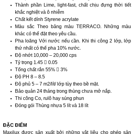
Thành phần Lime, light-fast, chất chịu đựng thời tiết
khắc nghiệt và ô nhiễm
Chất kết dính Styrene acrylate
Màu sắc Theo bảng màu TERRACO. Những màu
khác có thể đặt theo yêu cầu.
Pha loãng Với nước nếu cần. Khi thi công 2 lớp, lớp
thứ nhất có thể pha 10% nước.
Độ nhớt 10,000 – 20,000 cps
Tỷ trọng 1.45  0.05
Tổng chất rắn 55%  3%
Độ PH 8 – 8.5
Độ phủ 5 – 7 m2/lít/ lớp tùy theo bề mặt.
Bảo quản 24 tháng trong thùng chưa mở nắp.
Thi công Co, rulô hay súng phun
Đóng gói Thùng nhựa 5 lít và 18 lít
ĐẶC ĐIỂM
Maxilux được sản xuất bởi những vật liệu cho phép sản