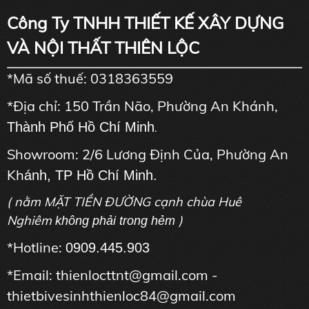
Công Ty TNHH THIẾT KẾ XÂY DỰNG
VÀ NỘI THẤT THIÊN LỘC
*Mã số thuế: 0318363559
*Địa chỉ: 150 Trần Não, Phường An Khánh,
Thành Phố Hồ Chí Minh
.
Showroom: 2/6 Lương Định Của, Phường An
Kh
ánh, TP Hồ Chí Minh.
( nằm MẶT TIỀN ĐƯỜNG cạnh chùa Huê
Nghiêm
)
không phải trong hẻm
*Hotline:
0909.445.903
*Email: thienlocttnt@gmail.com -
thietbivesinhthienloc84@gmail.com