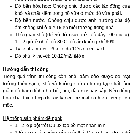
Độ bền hóa học: Chống chịu được các tác động của
khói và chất kiềm trong hồ vữa ở mức độ vừa phải.
Độ bền nước: Chống chịu được ảnh hưởng của độ
ẩm không khí ở điều kiện môi trường trong nhà.
Thời gian khô (đối với lớp sơn ướt, độ dày 100 micro):
1 – 2 giờ ở nhiệt độ 30 C, độ ẩm không khí 80%.
Tỷ lệ pha nước: Pha tối đa 10% nước sạch
Độ phủ lý thuyết: 10-12/m2/lít/lớp
Hướng dẫn thi công
Trong quá trình thi công cần phải đảm bảo được bề mặt
tường luôn sạch, khô và không chứa những tạp chất làm
giảm độ bám dính như bột, bụi, dầu mỡ hay sáp. Nên dùng
hóa chất thích hợp để xử lý nếu bề mặt có hiện tượng rêu
mốc.
Hệ thống sản phẩm đề nghị:
1 - 2 lớp bột trét Dulux tạo bề mặt nhẵn mịn.
1 lớp sơn lót chống kiềm nội thất Dulux Easyclean để