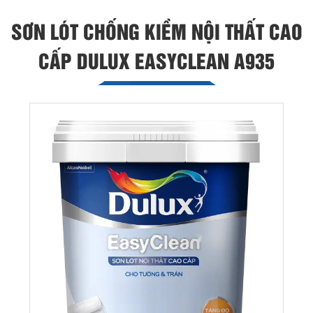
SƠN LÓT CHỐNG KIỀM NỘI THẤT CAO
CẤP DULUX EASYCLEAN A935