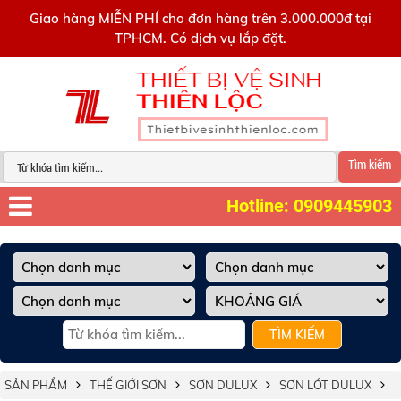
0909445903
Giao hàng MIỄN PHÍ cho đơn hàng trên 3.000.000đ tại
TPHCM. Có dịch vụ lắp đặt.
Tìm kiếm
Hotline: 0909445903
TÌM KIẾM
SẢN PHẨM
THẾ GIỚI SƠN
SƠN DULUX
SƠN LÓT DULUX