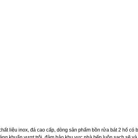
ất liệu inox, đá cao cấp, dòng sản phẩm bồn rửa bát 2 hố có b
ng khuẩn vượt trội, đảm bảo khu vực nhà bếp luôn sạch sẽ và 