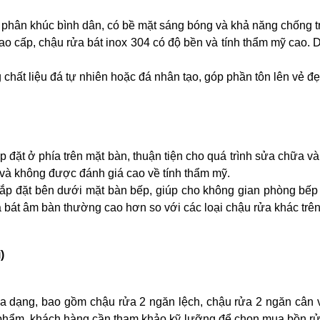
phân khúc bình dân, có bề mặt sáng bóng và khả năng chống tr
cao cấp, chậu rửa bát inox 304 có độ bền và tính thẩm mỹ cao.
hất liệu đá tự nhiên hoặc đá nhân tạo, góp phần tôn lên vẻ đẹp
đặt ở phía trên mặt bàn, thuận tiện cho quá trình sửa chữa và
 và không được đánh giá cao về tính thẩm mỹ.
ắp đặt bên dưới mặt bàn bếp, giúp cho không gian phòng bếp t
a bát âm bàn thường cao hơn so với các loại chậu rửa khác trên 
)
a dạng, bao gồm chậu rửa 2 ngăn lệch, chậu rửa 2 ngăn cân và
phẩm, khách hàng cần tham khảo kỹ lưỡng để chọn mua bồn rửa 