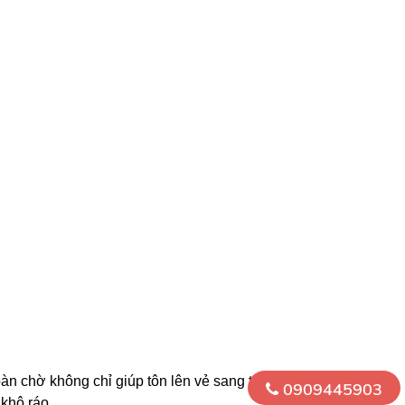
àn chờ không chỉ giúp tôn lên vẻ sang trọng, hiện đại
0909445903
khô ráo.