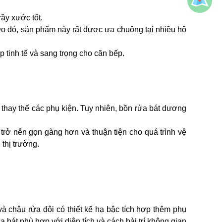
ầy xước tốt.
 Do đó, sản phẩm này rất được ưa chuộng tại nhiều hộ
 tinh tế và sang trọng cho căn bếp.
 thay thế các phụ kiện. Tuy nhiên, bồn rửa bát dương
rở nên gọn gàng hơn và thuận tiện cho quá trình vệ
thị trường.
 chậu rửa đôi có thiết kế hạ bậc tích hợp thêm phụ
bát phù hợp với diện tích và cách bài trí không gian