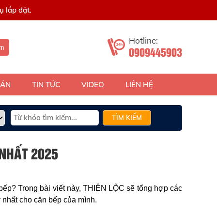
 lắp đặt.
Hotline:
ếm
0909445903
 ÁN
TIN TỨC
VIDEO
LIÊN HỆ
TÌM KIẾM
NHẤT 2025
bếp? Trong bài viết này, THIÊN LỘC sẽ tổng hợp các
 nhất cho căn bếp của mình.