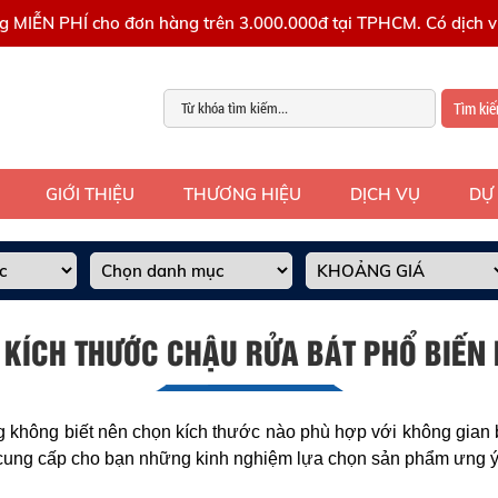
g MIỄN PHÍ cho đơn hàng trên 3.000.000đ tại TPHCM. Có dịch vụ
Tìm ki
GIỚI THIỆU
THƯƠNG HIỆU
DỊCH VỤ
DỰ
 KÍCH THƯỚC CHẬU RỬA BÁT PHỔ BIẾN 
g không biết nên chọn kích thước nào phù hợp với không gian 
 cung cấp cho bạn những kinh nghiệm lựa chọn sản phẩm ưng ý