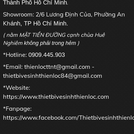
Thành Phố Hồ Chí Minh
.
Showroom: 2/6 Lương Định Của, Phường An
Kh
ánh, TP Hồ Chí Minh.
( nằm MẶT TIỀN ĐƯỜNG cạnh chùa Huê
Nghiêm
)
không phải trong hẻm
*Hotline:
0909.445.903
*Email: thienlocttnt@gmail.com -
thietbivesinhthienloc84@gmail.com
*Website:
https://www.thietbivesinhthienloc.com
*Fanpage:
https://www.facebook.com/Thietbivesinhthienl