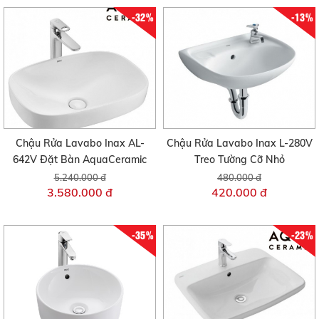
-32%
-13%
Chậu Rửa Lavabo Inax AL-
Chậu Rửa Lavabo Inax L-280V
642V Đặt Bàn AquaCeramic
Treo Tường Cỡ Nhỏ
5.240.000 đ
480.000 đ
3.580.000 đ
420.000 đ
-35%
-23%