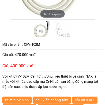
Tap to expand
Tap to expand
CFV-102M
Mã sản phẩm:
Giá cũ: 470.000 vnđ
Giá: 400.000 vnđ
Vòi xịt CFV-102M đến từ thương hiệu thiết bị vệ sinh INAX là
mẫu vòi xịt rửa cao cấp mạ Cr-Ni Lõi van bằng đồng mang tới
độ bên cao, chịu được áp lực nước mạnh.
thiết bị vệ sinh
phụ kiện phòng tắm
Vòi Xịt INAX