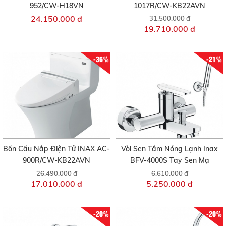
952/CW-H18VN
1017R/CW-KB22AVN
24.150.000 đ
31.500.000 đ
19.710.000 đ
-36%
-21%
Bồn Cầu Nắp Điện Tử INAX AC-
Vòi Sen Tắm Nóng Lạnh Inax
900R/CW-KB22AVN
BFV-4000S Tay Sen Mạ
26.490.000 đ
6.610.000 đ
17.010.000 đ
5.250.000 đ
-20%
-20%