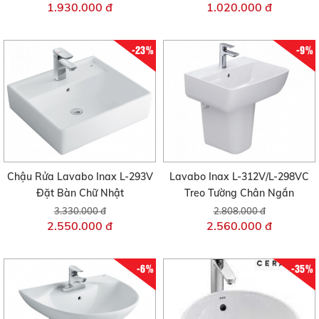
1.930.000 đ
1.020.000 đ
-23%
-9%
Chậu Rửa Lavabo Inax L-293V
Lavabo Inax L-312V/L-298VC
Đặt Bàn Chữ Nhật
Treo Tường Chân Ngắn
3.330.000 đ
2.808.000 đ
2.550.000 đ
2.560.000 đ
-6%
-35%