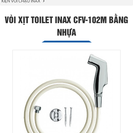
KIỆN VÒI CHẬU INAX
VÒI XỊT TOILET INAX CFV-102M BẰNG
NHỰA