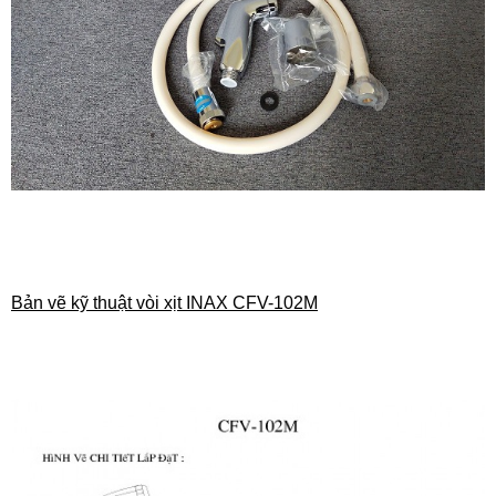
Bản vẽ kỹ thuật vòi xịt INAX CFV-102M