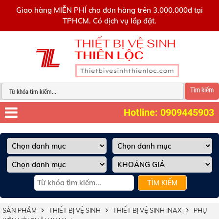
0909445903
Giao hàng MIỄN PHÍ cho đơn hàng trên 3.000.000đ tại
TPHCM. Có dịch vụ lắp đặt.
Tìm kiếm
Hotline: 0909445903
TÌM KIẾM
SẢN PHẨM
THIẾT BỊ VỆ SINH
THIẾT BỊ VỆ SINH INAX
PHỤ