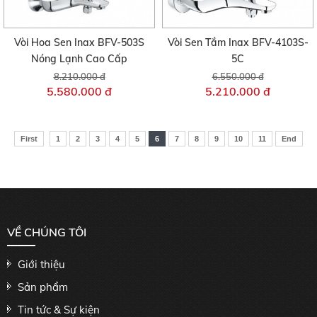
Vòi Hoa Sen Inax BFV-503S
Vòi Sen Tắm Inax BFV-4103S-
Nóng Lạnh Cao Cấp
5C
8.210.000 đ
6.550.000 đ
5.580.000 đ
5.210.000 đ
First
1
2
3
4
5
6
7
8
9
10
11
End
VỀ CHÚNG TÔI
Giới thiệu
Sản phẩm
Tin tức & Sự kiện