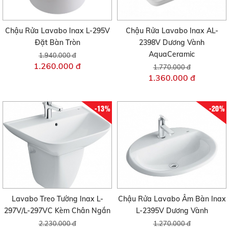
Chậu Rửa Lavabo Inax L-295V
Chậu Rửa Lavabo Inax AL-
Đặt Bàn Tròn
2398V Dương Vành
AquaCeramic
1.940.000 đ
1.260.000 đ
1.770.000 đ
1.360.000 đ
-13%
-20%
Lavabo Treo Tường Inax L-
Chậu Rửa Lavabo Âm Bàn Inax
297V/L-297VC Kèm Chân Ngắn
L-2395V Dương Vành
2.230.000 đ
1.270.000 đ