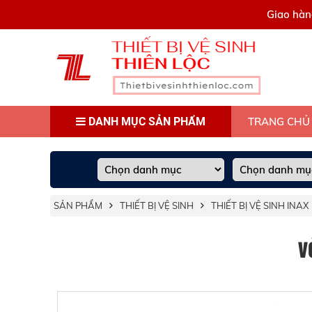
0909445903
Giao hàn
DANH MỤC SẢN PHẨM
TRANG CHỦ
SẢN PHẨM
THIẾT BỊ VỆ SINH
THIẾT BỊ VỆ SINH INAX
V