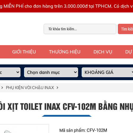
g MIỄN PHÍ cho đơn hàng trên 3.000.000đ tại TPHCM. Có dịch vụ
Tìm ki
GIỚI THIỆU
THƯƠNG HIỆU
DỊCH VỤ
DỰ
PHỤ KIỆN VÒI CHẬU INAX
ÒI XỊT TOILET INAX CFV-102M BẰNG NH
CFV-102M
Mã sản phẩm: