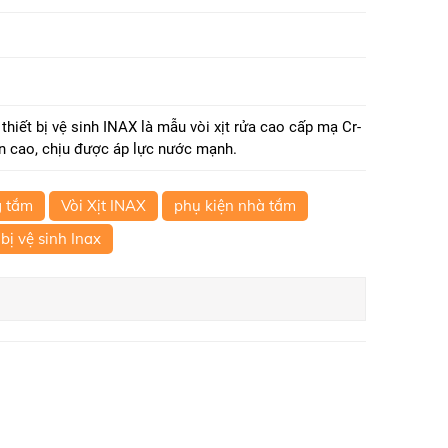
thiết bị vệ sinh INAX là mẫu vòi xịt rửa cao cấp mạ Cr-
n cao, chịu được áp lực nước mạnh.
g tắm
Vòi Xịt INAX
phụ kiện nhà tắm
 bị vệ sinh Inax