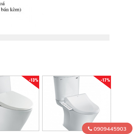
-13%
-17%
0909445903