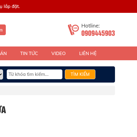
 lắp đặt.
Hotline:
ếm
0909445903
 ÁN
TIN TỨC
VIDEO
LIÊN HỆ
TÌM KIẾM
ỰA