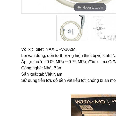
Hover to zoom
Hover to zoom
Vòi xịt Toilet INAX CFV-102M
Lõi van đồng, đến từ thương hiệu thiết bị vệ sinh I
Áp lực nước: 0.05 MPa ~ 0.75 MPa, đầu xịt mạ Cr/N
Công nghệ: Nhật Bản
Sản xuất tại: Việt Nam
Sử dụng tiện lợi, độ bền vật liệu tốt, chống bị ăn m