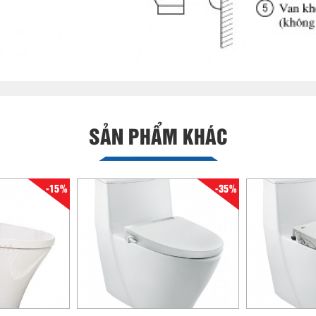
SẢN PHẨM KHÁC
-15%
-35%