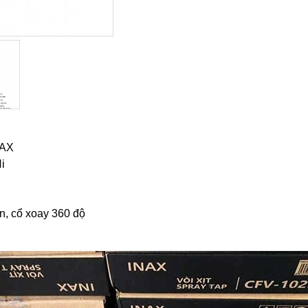
NAX
i
on, cổ xoay 360 độ