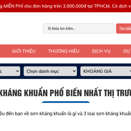
g MIỄN PHÍ cho đơn hàng trên 3.000.000đ tại TPHCM. Có dịch vụ
Tìm ki
GIỚI THIỆU
THƯƠNG HIỆU
DỊCH VỤ
DỰ
 KHÁNG KHUẨN PHỔ BIẾN NHẤT THỊ TRƯ
iệu đến bạn về sơn kháng khuẩn là gì và 3 loại sơn kháng khuẩn