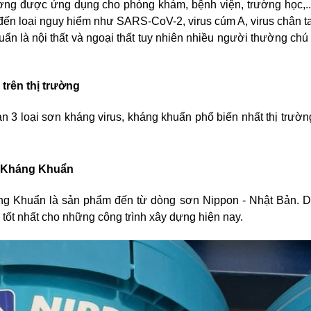
g được ứng dụng cho phòng khám, bệnh viện, trường học,... n
đến loại nguy hiểm như SARS-CoV-2, virus cúm A, virus chân ta
uẩn là nội thất và ngoại thất tuy nhiên nhiều người thường chú
trên thị trường
ạn 3 loại sơn kháng virus, kháng khuẩn phổ biến nhất thị trườ
& Kháng Khuẩn
g Khuẩn là sản phẩm đến từ dòng sơn Nippon - Nhật Bản. Dò
 tốt nhất cho những công trình xây dựng hiện nay.