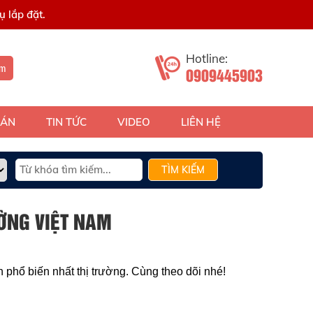
 lắp đặt.
Hotline:
ếm
0909445903
 ÁN
TIN TỨC
VIDEO
LIÊN HỆ
TÌM KIẾM
ỜNG VIỆT NAM
 phổ biến nhất thị trường. Cùng theo dõi nhé!