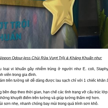
 Nippon Odour-less Chùi Rửa Vượt Trội & Kháng Khuẩn như:
loại vi khuẩn gây nhiễm trùng ở người như E. coli, Staphy
nh viên trong gia đình.
ám trên tường sẽ dễ dàng được lau sạch chỉ với 1 chiếc khăn ẩ
 bền đẹp theo thời gian, hạn chế các tình trạng vỡ cấu trúc l
 những khuyết điểm trên tường và giúp tường thẩm mỹ hơn.
mùi sơn nhẹ, nhanh chóng bay mùi trong quá trình sơn khô.