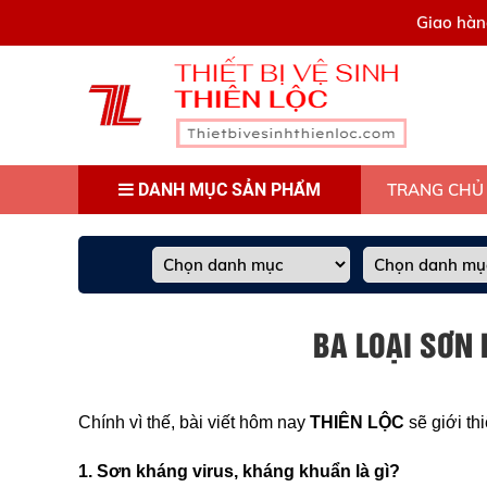
0909445903
Giao hàn
DANH MỤC SẢN PHẨM
TRANG CHỦ
BA LOẠI SƠN
Chính vì thế, bài viết hôm nay
THIÊN LỘC
sẽ giới th
1. Sơn kháng virus, kháng khuẩn là gì?