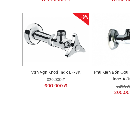
-3%
Van Vặn Khoá Inax LF-3K
Phụ Kiện Bồn Cầu
Inax A-7
620.000 đ
600.000 đ
220.00
200.00