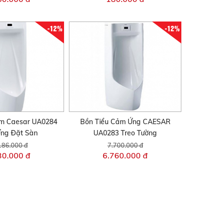
-12%
-12%
am Caesar UA0284
Bồn Tiểu Cảm Ứng CAESAR
ng Đặt Sàn
UA0283 Treo Tường
186.000 đ
7.700.000 đ
30.000 đ
6.760.000 đ