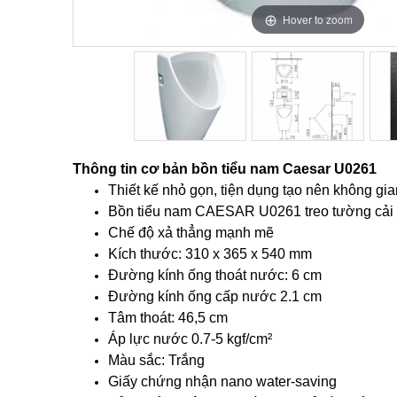
Hover to zoom
Hover to zoom
Hover to zoom
Thông tin cơ bản bồn tiểu nam Caesar U0261
Thiết kế nhỏ gọn, tiện dụng tạo nên không gi
Bồn tiểu nam CAESAR U0261 treo tường cải t
Chế độ xả thẳng mạnh mẽ
Kích thước: 310 x 365 x 540 mm
Đường kính ống thoát nước: 6 cm
Đường kính ống cấp nước 2.1 cm
Tâm thoát: 46,5 cm
Áp lực nước 0.7-5 kgf/cm²
Màu sắc: Trắng
Giấy chứng nhận nano water-saving