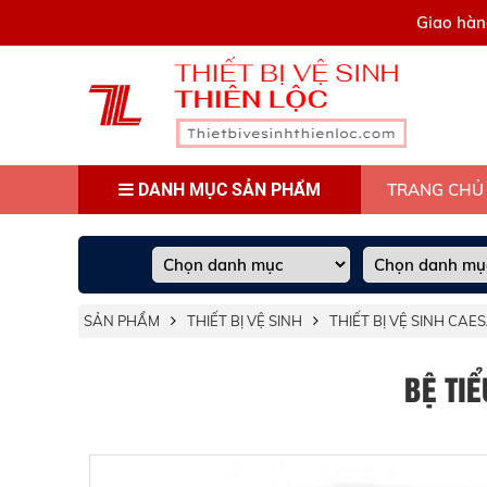
0909445903
Giao hàn
DANH MỤC SẢN PHẨM
TRANG CHỦ
SẢN PHẨM
THIẾT BỊ VỆ SINH
THIẾT BỊ VỆ SINH CAE
BỆ TI