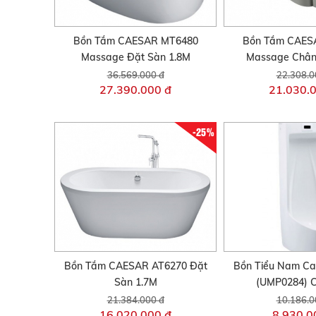
Bồn Tắm CAESAR MT6480
Bồn Tắm CAES
Massage Đặt Sàn 1.8M
Massage Chân
36.569.000 đ
22.308.0
27.390.000 đ
21.030.
-25%
Bồn Tắm CAESAR AT6270 Đặt
Bồn Tiểu Nam Ca
Sàn 1.7M
(UMP0284) 
21.384.000 đ
10.186.0
16.020.000 đ
8.930.0