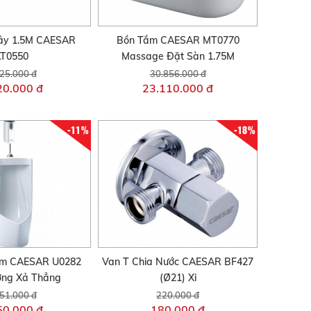
ây 1.5M CAESAR
Bồn Tắm CAESAR MT0770
T0550
Massage Đặt Sàn 1.75M
25.000 đ
30.856.000 đ
20.000 đ
23.110.000 đ
-11%
-18%
am CAESAR U0282
Van T Chia Nước CAESAR BF427
ờng Xả Thẳng
(Ø21) Xi
51.000 đ
220.000 đ
50.000 đ
180.000 đ