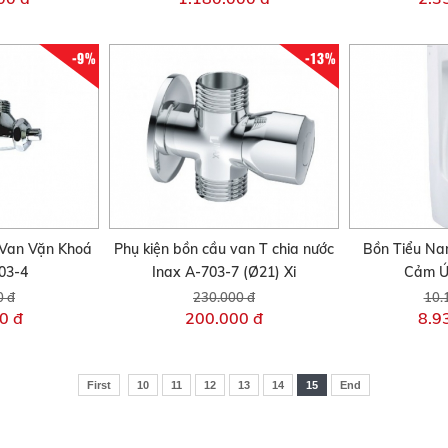
-9%
-13%
 Van Vặn Khoá
Phụ kiện bồn cầu van T chia nước
Bồn Tiểu N
03-4
Inax A-703-7 (Ø21) Xi
Cảm Ứ
0 đ
230.000 đ
10.
0 đ
200.000 đ
8.9
First
10
11
12
13
14
15
End