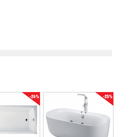
-24%
-25%