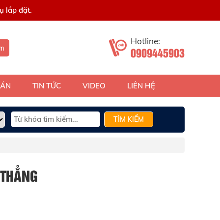
 lắp đặt.
Hotline:
ếm
0909445903
 ÁN
TIN TỨC
VIDEO
LIÊN HỆ
TÌM KIẾM
 THẲNG