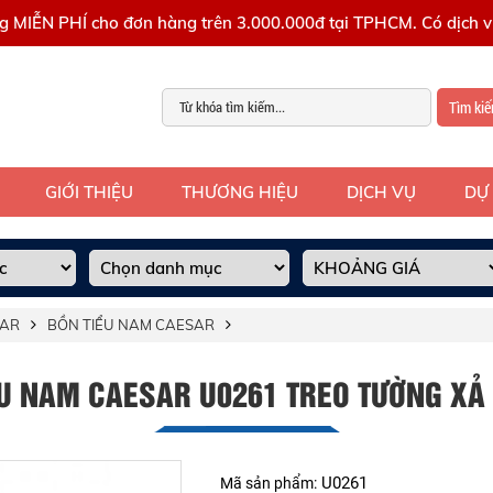
g MIỄN PHÍ cho đơn hàng trên 3.000.000đ tại TPHCM. Có dịch vụ
Tìm ki
GIỚI THIỆU
THƯƠNG HIỆU
DỊCH VỤ
DỰ
SAR
BỒN TIỂU NAM CAESAR
ỂU NAM CAESAR U0261 TREO TƯỜNG XẢ
U0261
Mã sản phẩm: