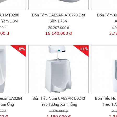
AR MT3280
Bồn Tắm CAESAR AT0770 Đặt
Bồn Tắm X
 Yếm 1.8M
Sàn 1.75M
A
00 đ
20.207.000 đ
4.9
000 đ
15.140.000 đ
3.7
-12%
-11%
esar UA0284
Bồn Tiểu Nam CAESAR U0240
Bồn Tiểu N
Cảm Ứng
Treo Tường Xả Thẳng
Treo Tư
00 đ
1.320.000 đ
2.6
00 đ
1.180.000 đ
2.3