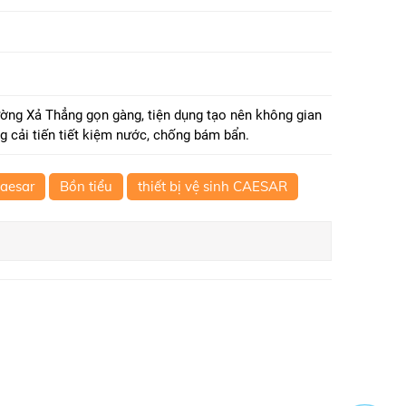
g Xả Thẳng gọn gàng, tiện dụng tạo nên không gian
 cải tiến tiết kiệm nước, chống bám bẩn.
Caesar
Bồn tiểu
thiết bị vệ sinh CAESAR