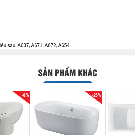
tiểu sau: A637, A671, A672, A654
SẢN PHẨM KHÁC
-6%
-25%