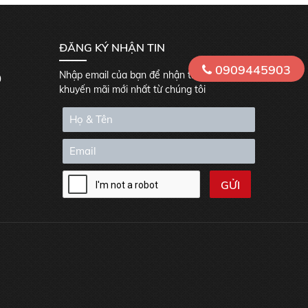
ĐĂNG KÝ NHẬN TIN
0909445903
Nhập email của bạn để nhận thông tin
0
khuyến mãi mới nhất từ chúng tôi