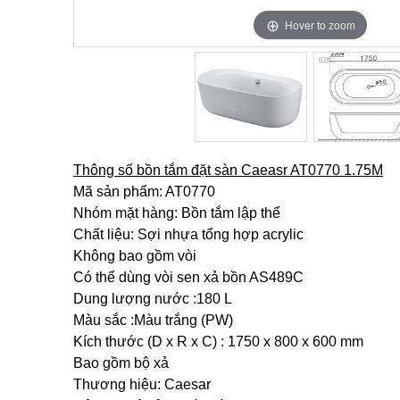
Hover to zoom
Hover to zoom
Thông số bồn tắm đặt sàn Caeasr AT0770 1.75M
Mã sản phẩm: AT0770
Nhóm mặt hàng: Bồn tắm lập thể
Chất liệu: Sợi nhựa tổng hợp acrylic
Không bao gồm vòi
Có thể dùng vòi sen xả bồn AS489C
Dung lượng nước :180 L
Màu sắc :Màu trắng (PW)
Kích thước (D x R x C) : 1750 x 800 x 600 mm
Bao gồm bộ xả
Thương hiệu: Caesar