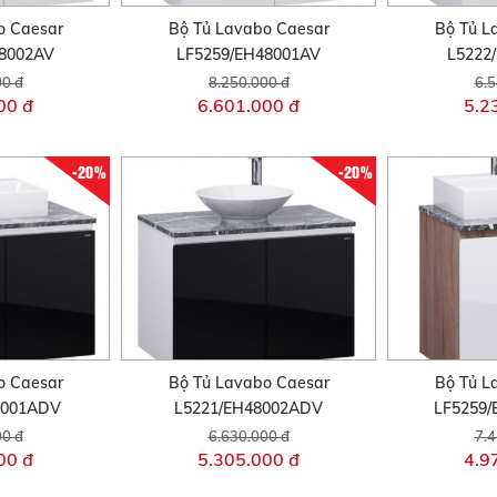
o Caesar
Bộ Tủ Lavabo Caesar
Bộ Tủ L
48002AV
LF5259/EH48001AV
L5222
00 đ
8.250.000 đ
6.5
00 đ
6.601.000 đ
5.2
-20%
-20%
o Caesar
Bộ Tủ Lavabo Caesar
Bộ Tủ L
8001ADV
L5221/EH48002ADV
LF5259
00 đ
6.630.000 đ
7.4
00 đ
5.305.000 đ
4.9