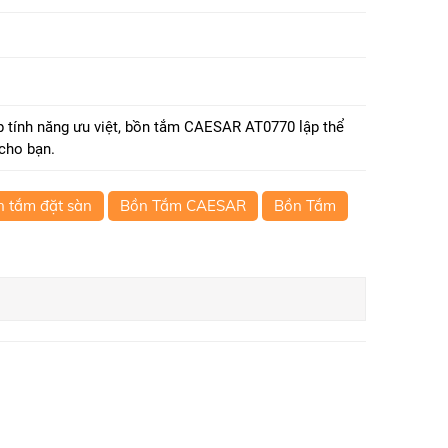
p tính năng ưu việt, bồn tắm CAESAR AT0770 lập thể
 cho bạn.
n tắm đặt sàn
Bồn Tắm CAESAR
Bồn Tắm