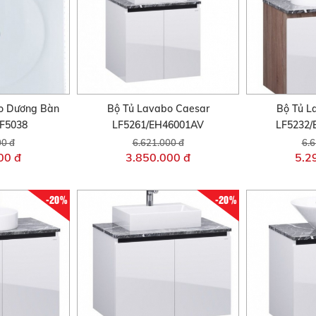
o Dương Bàn
Bộ Tủ Lavabo Caesar
Bộ Tủ L
F5038
LF5261/EH46001AV
LF5232
00 đ
6.621.000 đ
6.6
00 đ
3.850.000 đ
5.2
-20%
-20%