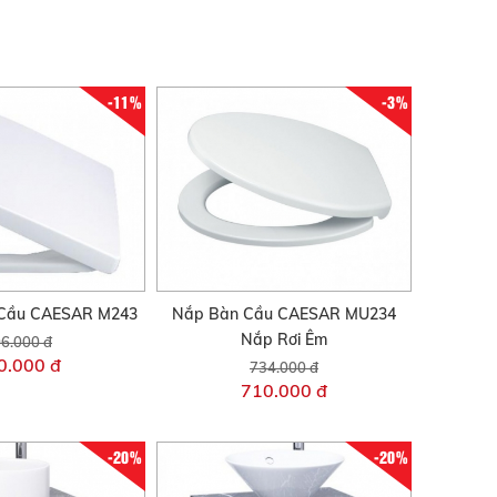
-11%
-3%
Cầu CAESAR M243
Nắp Bàn Cầu CAESAR MU234
Nắp Rơi Êm
6.000 đ
0.000 đ
734.000 đ
710.000 đ
-20%
-20%