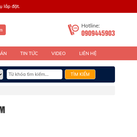
 lắp đặt.
Hotline:
ếm
0909445903
 ÁN
TIN TỨC
VIDEO
LIÊN HỆ
TÌM KIẾM
5M