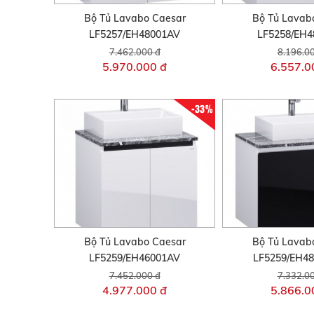
Bộ Tủ Lavabo Caesar
Bộ Tủ Lavab
LF5257/EH48001AV
LF5258/EH
7.462.000 đ
8.196.0
5.970.000 đ
6.557.0
-33%
Bộ Tủ Lavabo Caesar
Bộ Tủ Lavab
LF5259/EH46001AV
LF5259/EH4
7.452.000 đ
7.332.0
4.977.000 đ
5.866.0