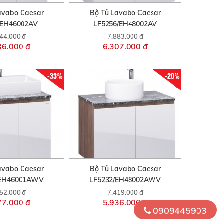
avabo Caesar
Bộ Tủ Lavabo Caesar
/EH46002AV
LF5256/EH48002AV
44.000 đ
7.883.000 đ
36.000 đ
6.307.000 đ
-33%
-20%
avabo Caesar
Bộ Tủ Lavabo Caesar
/EH46001AWV
LF5232/EH48002AWV
52.000 đ
7.419.000 đ
77.000 đ
5.936.000 đ
0909445903