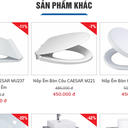
SẢN PHẨM KHÁC
-11%
-7%
AESAR MU237
Nắp Êm Bàn Cầu CAESAR M221
Nắp Êm Bàn 
i Êm
486.000 đ
50
450.000 đ
45
0 đ
0 đ
-22%
-42%