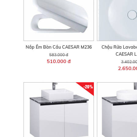
Nắp Êm Bàn Cầu CAESAR M236
Chậu Rửa Lavab
CAESAR L
583.000 đ
510.000 đ
3.402.0
2.650.0
-20%