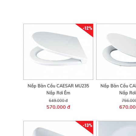
-12%
Nắp Bàn Cầu CAESAR MU235
Nắp Bàn Cầu C
Nắp Rơi Êm
Nắp Rơ
649.000 đ
756.00
570.000 đ
670.00
-13%