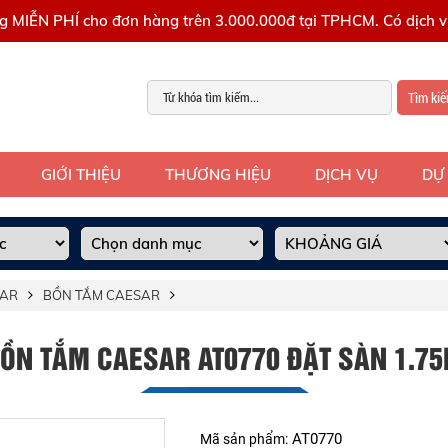
g MIỄN PHÍ cho đơn hàng trên 3.000.000đ tại TPHCM. Có dịch vụ
Tìm ki
GIỚI THIỆU
THƯƠNG HIỆU
DỊCH VỤ
DỰ
SAR
BỒN TẮM CAESAR
ỒN TẮM CAESAR AT0770 ĐẶT SÀN 1.7
AT0770
Mã sản phẩm: