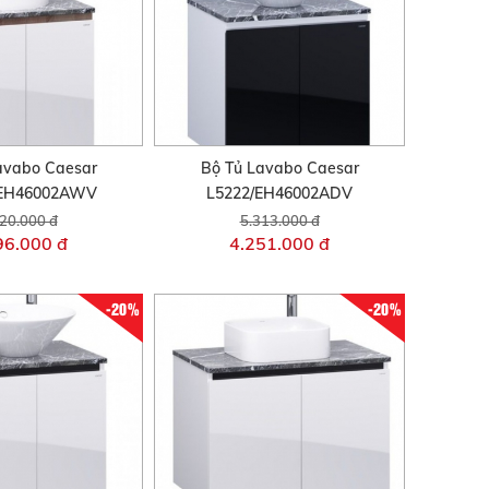
avabo Caesar
Bộ Tủ Lavabo Caesar
/EH46002AWV
L5222/EH46002ADV
20.000 đ
5.313.000 đ
96.000 đ
4.251.000 đ
-20%
-20%