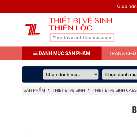
0909445903
Giao hàn
DANH MỤC SẢN PHẨM
TRANG CHỦ
SẢN PHẨM
THIẾT BỊ VỆ SINH
THIẾT BỊ VỆ SINH CAE
B