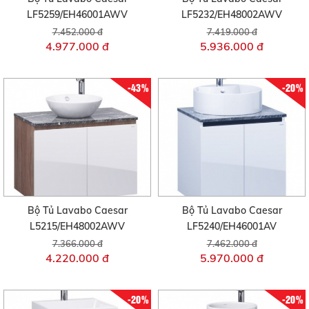
LF5259/EH46001AWV
LF5232/EH48002AWV
7.452.000 đ
7.419.000 đ
4.977.000 đ
5.936.000 đ
-43%
-20%
Bộ Tủ Lavabo Caesar
Bộ Tủ Lavabo Caesar
L5215/EH48002AWV
LF5240/EH46001AV
7.366.000 đ
7.462.000 đ
4.220.000 đ
5.970.000 đ
-20%
-20%