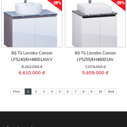
-20%
-20%
Bộ Tủ Lavabo Caesar
Bộ Tủ Lavabo Caesar
LF5240/EH48001AWV
LF5255/EH46001AV
8.262.000 đ
7.074.000 đ
6.610.000 đ
5.659.000 đ
First
1
2
3
4
5
6
7
8
9
10
End