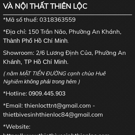
VÀ NỘI THẤT THIÊN LỘC
*Mã số thuế: 0318363559
*Địa chỉ: 150 Trần Não, Phường An Khánh,
Thành Phố Hồ Chí Minh
.
Showroom: 2/6 Lương Định Của, Phường An
Kh
ánh, TP Hồ Chí Minh.
( nằm MẶT TIỀN ĐƯỜNG cạnh chùa Huê
Nghiêm
)
không phải trong hẻm
*Hotline:
0909.445.903
*Email: thienlocttnt@gmail.com -
thietbivesinhthienloc84@gmail.com
*Website: