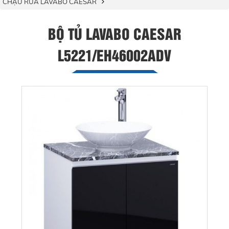
CHẬU RỬA LAVABO CAESAR
BỘ TỦ LAVABO CAESAR
L5221/EH46002ADV