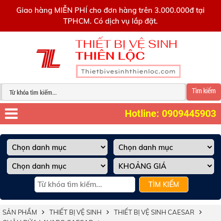
0909445903
Giao hàng MIỄN PHÍ cho đơn hàng trên 3.000.000đ tại
TPHCM. Có dịch vụ lắp đặt.
Tìm kiếm
Hotline: 0909445903
TÌM KIẾM
SẢN PHẨM
THIẾT BỊ VỆ SINH
THIẾT BỊ VỆ SINH CAESAR