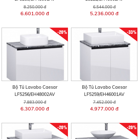
8.250.000 đ
6.544.000 đ
6.601.000 đ
5.236.000 đ
-20%
-33%
Bộ Tủ Lavabo Caesar
Bộ Tủ Lavabo Caesar
LF5256/EH48002AV
LF5259/EH46001AV
7.883.000 đ
7.452.000 đ
6.307.000 đ
4.977.000 đ
-20%
-20%