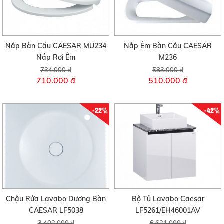
Nắp Bàn Cầu CAESAR MU234
Nắp Êm Bàn Cầu CAESAR
Nắp Rơi Êm
M236
734.000 đ
583.000 đ
710.000 đ
510.000 đ
-22%
-42%
Chậu Rửa Lavabo Dương Bàn
Bộ Tủ Lavabo Caesar
CAESAR LF5038
LF5261/EH46001AV
3.402.000 đ
6.621.000 đ