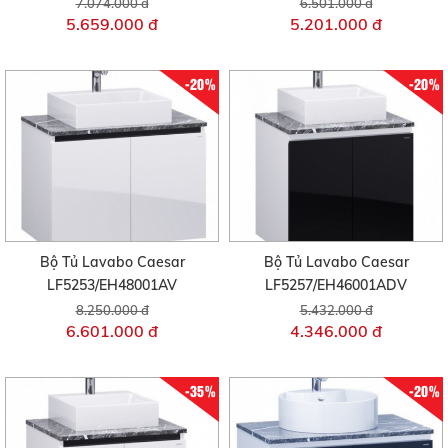
7.074.000 đ
6.501.000 đ
5.659.000 đ
5.201.000 đ
-20%
-20%
Bộ Tủ Lavabo Caesar
Bộ Tủ Lavabo Caesar
LF5253/EH48001AV
LF5257/EH46001ADV
8.250.000 đ
5.432.000 đ
6.601.000 đ
4.346.000 đ
-35%
-20%