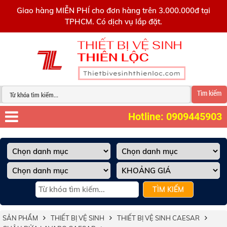
0909445903
Giao hàng MIỄN PHÍ cho đơn hàng trên 3.000.000đ tại
TPHCM. Có dịch vụ lắp đặt.
Tìm kiếm
Hotline: 0909445903
TÌM KIẾM
SẢN PHẨM
THIẾT BỊ VỆ SINH
THIẾT BỊ VỆ SINH CAESAR