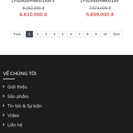
LF5240/EH48001AWV
LF5255/EH46001AV
8.262.000 đ
7.074.000 đ
6.610.000 đ
5.659.000 đ
First
1
2
3
4
5
6
7
8
9
10
End
VỀ CHÚNG TÔI
Giới thiệu
Sản phẩm
Tin tức & Sự kiện
Video
Liên hệ