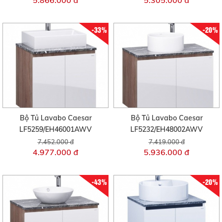
5.866.000 đ
5.305.000 đ
-33%
-20%
Bộ Tủ Lavabo Caesar
Bộ Tủ Lavabo Caesar
LF5259/EH46001AWV
LF5232/EH48002AWV
7.452.000 đ
7.419.000 đ
4.977.000 đ
5.936.000 đ
-43%
-20%