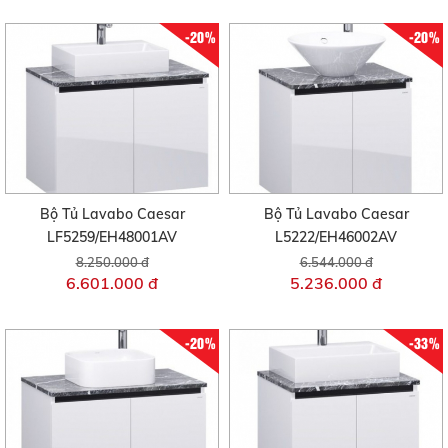
-20%
-20%
Bộ Tủ Lavabo Caesar
Bộ Tủ Lavabo Caesar
LF5259/EH48001AV
L5222/EH46002AV
8.250.000 đ
6.544.000 đ
6.601.000 đ
5.236.000 đ
-20%
-33%