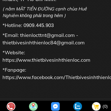
( nằm MẶT TIỀN ĐƯỜNG cạnh chùa Huê
Nghiêm
)
không phải trong hẻm
*Hotline:
0909.445.903
*Email: thienlocttnt@gmail.com -
thietbivesinhthienloc84@gmail.com
*Website:
https://www.thietbivesinhthienloc.com
*Fanpage:
https://www.facebook.com/Thietbivesinhthienl
Copyright © Công Ty TNHH Tư Vấn Thương Mại Dịch Vụ THIÊN
(0)
LỘC