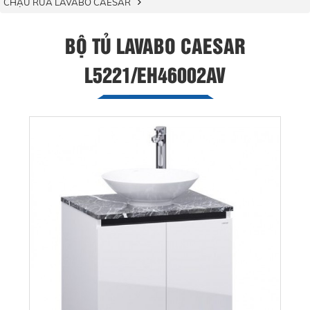
CHẬU RỬA LAVABO CAESAR
BỘ TỦ LAVABO CAESAR
L5221/EH46002AV