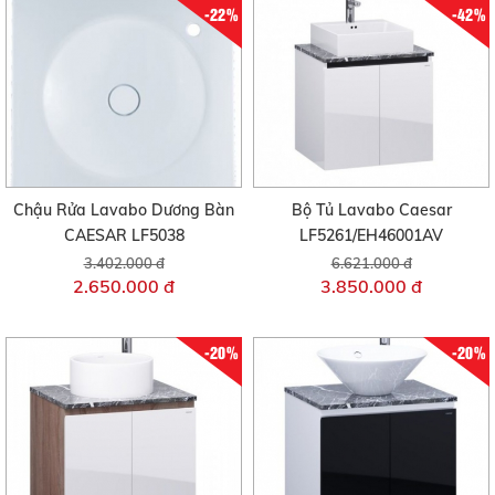
-22%
-42%
Chậu Rửa Lavabo Dương Bàn
Bộ Tủ Lavabo Caesar
CAESAR LF5038
LF5261/EH46001AV
3.402.000 đ
6.621.000 đ
2.650.000 đ
3.850.000 đ
-20%
-20%