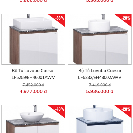
5.866.000 đ
5.305.000 đ
-33%
-20%
Bộ Tủ Lavabo Caesar
Bộ Tủ Lavabo Caesar
LF5259/EH46001AWV
LF5232/EH48002AWV
7.452.000 đ
7.419.000 đ
4.977.000 đ
5.936.000 đ
-43%
-20%