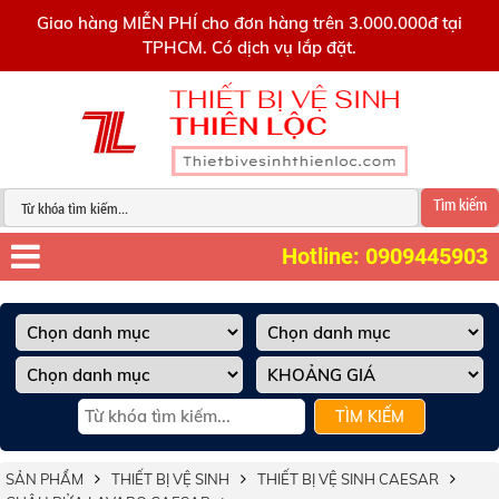
0909445903
Giao hàng MIỄN PHÍ cho đơn hàng trên 3.000.000đ tại
TPHCM. Có dịch vụ lắp đặt.
Tìm kiếm
Hotline: 0909445903
TÌM KIẾM
SẢN PHẨM
THIẾT BỊ VỆ SINH
THIẾT BỊ VỆ SINH CAESAR