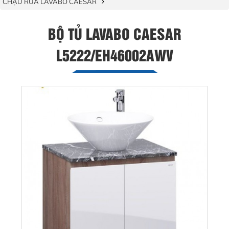
CHẬU RỬA LAVABO CAESAR
BỘ TỦ LAVABO CAESAR
L5222/EH46002AWV