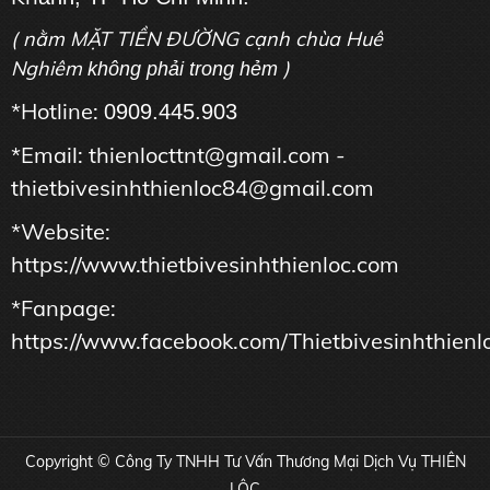
( nằm MẶT TIỀN ĐƯỜNG cạnh chùa Huê
Nghiêm
)
không phải trong hẻm
*Hotline:
0909.445.903
*Email: thienlocttnt@gmail.com -
thietbivesinhthienloc84@gmail.com
*Website:
https://www.thietbivesinhthienloc.com
*Fanpage:
https://www.facebook.com/Thietbivesinhthienl
Copyright © Công Ty TNHH Tư Vấn Thương Mại Dịch Vụ THIÊN
LỘC