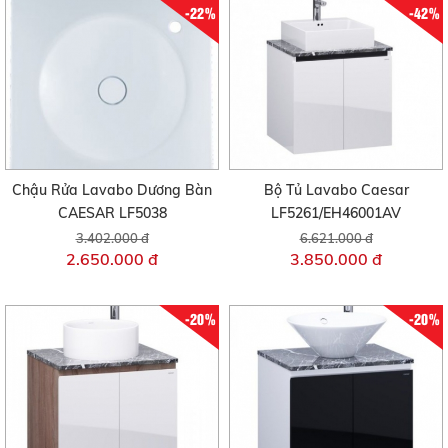
-22%
-42%
Chậu Rửa Lavabo Dương Bàn
Bộ Tủ Lavabo Caesar
CAESAR LF5038
LF5261/EH46001AV
3.402.000 đ
6.621.000 đ
2.650.000 đ
3.850.000 đ
-20%
-20%