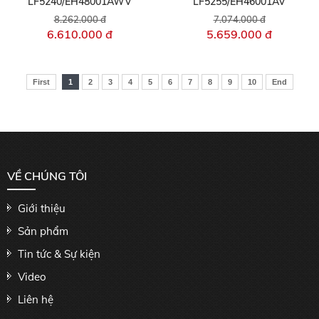
LF5240/EH48001AWV
LF5255/EH46001AV
8.262.000 đ
7.074.000 đ
6.610.000 đ
5.659.000 đ
First
1
2
3
4
5
6
7
8
9
10
End
VỀ CHÚNG TÔI
Giới thiệu
Sản phẩm
Tin tức & Sự kiện
Video
Liên hệ