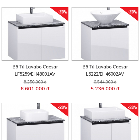
-20%
-20%
Bộ Tủ Lavabo Caesar
Bộ Tủ Lavabo Caesar
LF5259/EH48001AV
L5222/EH46002AV
8.250.000 đ
6.544.000 đ
6.601.000 đ
5.236.000 đ
-20%
-33%