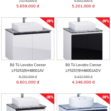
7.074.000 đ
6.501.000 đ
5.659.000 đ
5.201.000 đ
-20%
-20%
Bộ Tủ Lavabo Caesar
Bộ Tủ Lavabo Caesar
LF5253/EH48001AV
LF5257/EH46001ADV
8.250.000 đ
5.432.000 đ
6.601.000 đ
4.346.000 đ
-35%
-20%