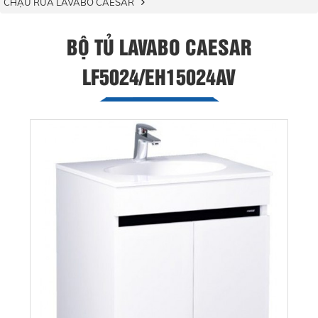
CHẬU RỬA LAVABO CAESAR
BỘ TỦ LAVABO CAESAR
LF5024/EH15024AV