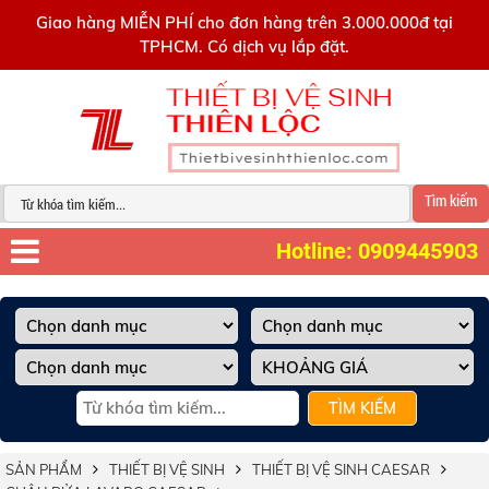
0909445903
Giao hàng MIỄN PHÍ cho đơn hàng trên 3.000.000đ tại
TPHCM. Có dịch vụ lắp đặt.
Tìm kiếm
Hotline: 0909445903
TÌM KIẾM
SẢN PHẨM
THIẾT BỊ VỆ SINH
THIẾT BỊ VỆ SINH CAESAR