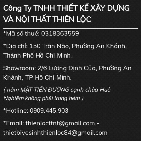
Công Ty TNHH THIẾT KẾ XÂY DỰNG
VÀ NỘI THẤT THIÊN LỘC
*Mã số thuế: 0318363559
*Địa chỉ: 150 Trần Não, Phường An Khánh,
Thành Phố Hồ Chí Minh
.
Showroom: 2/6 Lương Định Của, Phường An
Kh
ánh, TP Hồ Chí Minh.
( nằm MẶT TIỀN ĐƯỜNG cạnh chùa Huê
Nghiêm
)
không phải trong hẻm
*Hotline:
0909.445.903
*Email: thienlocttnt@gmail.com -
thietbivesinhthienloc84@gmail.com