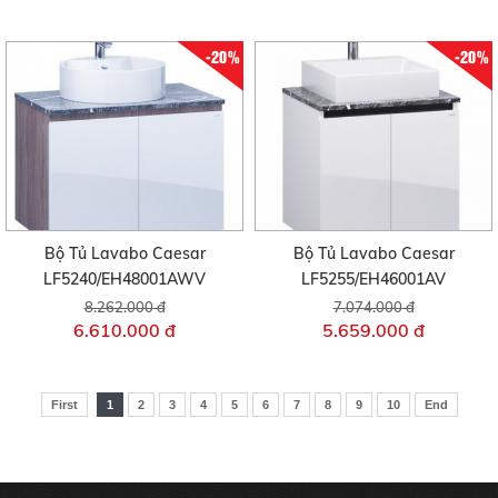
-20%
-20%
Bộ Tủ Lavabo Caesar
Bộ Tủ Lavabo Caesar
LF5240/EH48001AWV
LF5255/EH46001AV
8.262.000 đ
7.074.000 đ
6.610.000 đ
5.659.000 đ
First
1
2
3
4
5
6
7
8
9
10
End