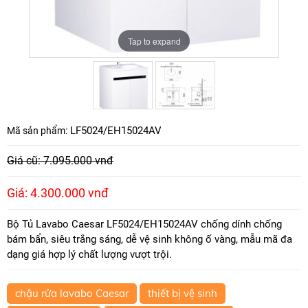
Tap to expand
Tap to expand
LF5024/EH15024AV
Mã sản phẩm:
Giá cũ: 7.095.000 vnđ
Giá: 4.300.000 vnđ
Bộ Tủ Lavabo Caesar LF5024/EH15024AV chống dính chống
bám bẩn, siêu trắng sáng, dễ vệ sinh không ố vàng, mẫu mã đa
dạng giá hợp lý chất lượng vượt trội.
chậu rửa lavabo Caesar
thiết bị vệ sinh