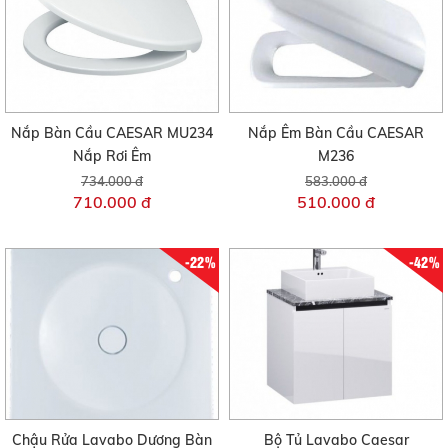
Nắp Bàn Cầu CAESAR MU234
Nắp Êm Bàn Cầu CAESAR
Nắp Rơi Êm
M236
734.000 đ
583.000 đ
710.000 đ
510.000 đ
-22%
-42%
Chậu Rửa Lavabo Dương Bàn
Bộ Tủ Lavabo Caesar