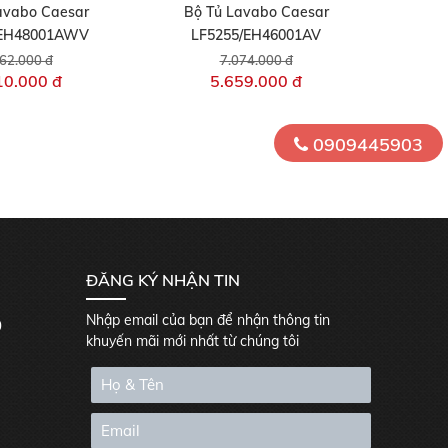
avabo Caesar
Bộ Tủ Lavabo Caesar
/EH48001AWV
LF5255/EH46001AV
62.000 đ
7.074.000 đ
10.000 đ
5.659.000 đ
0909445903
ĐĂNG KÝ NHẬN TIN
Nhập email của bạn để nhận thông tin
0
khuyến mãi mới nhất từ chúng tôi