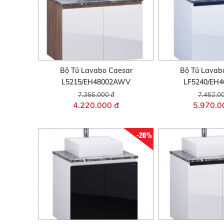
Bộ Tủ Lavabo Caesar
Bộ Tủ Lavab
L5215/EH48002AWV
LF5240/EH
7.366.000 đ
7.462.0
4.220.000 đ
5.970.0
-20%