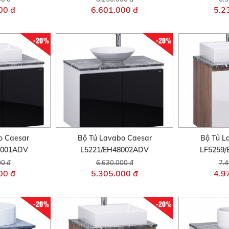
00 đ
6.601.000 đ
5.2
-20%
-20%
o Caesar
Bộ Tủ Lavabo Caesar
Bộ Tủ L
8001ADV
L5221/EH48002ADV
LF5259
00 đ
6.630.000 đ
7.4
00 đ
5.305.000 đ
4.9
-20%
-20%