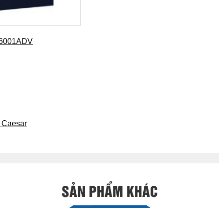
H46001ADV
 Caesar
SẢN PHẨM KHÁC