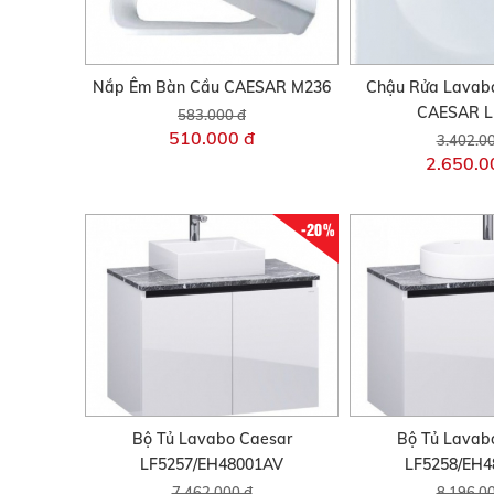
Nắp Êm Bàn Cầu CAESAR M236
Chậu Rửa Lavab
CAESAR L
583.000 đ
510.000 đ
3.402.0
2.650.0
-20%
Bộ Tủ Lavabo Caesar
Bộ Tủ Lavab
LF5257/EH48001AV
LF5258/EH
7.462.000 đ
8.196.0