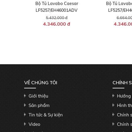
Bộ Tủ Lavabo Caesar
Bộ Tủ Lavab
LF5257/EH46001ADV
LF5257/EH
5.432.000 đ
6.664.0
4.346.000 đ
4.346.0
VỀ CHÚNG TÔI
CHÍNH 
Giới thiệu
Hướng 
Sản phẩm
Hình t
Tin tức & Sự kiện
Chính 
Video
Chính 