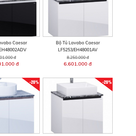
avabo Caesar
Bộ Tủ Lavabo Caesar
/EH48002ADV
LF5253/EH48001AV
01.000 đ
8.250.000 đ
01.000 đ
6.601.000 đ
-20%
-20%