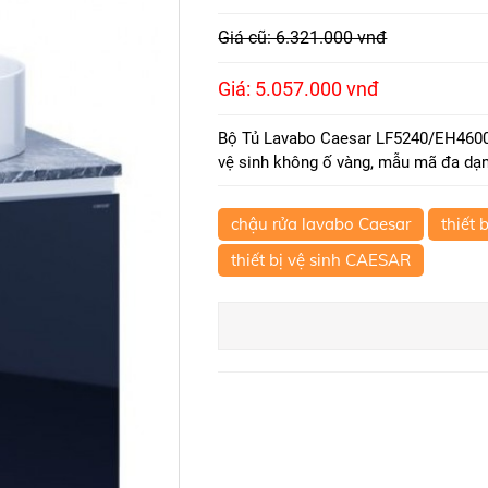
Giá cũ: 6.321.000 vnđ
Giá: 5.057.000 vnđ
Bộ Tủ Lavabo Caesar LF5240/EH46001
vệ sinh không ố vàng, mẫu mã đa dạng
chậu rửa lavabo Caesar
thiết 
thiết bị vệ sinh CAESAR