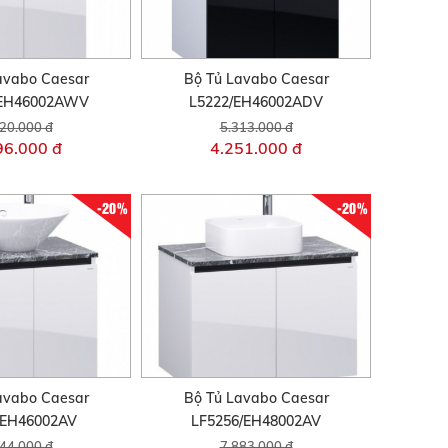
avabo Caesar
Bộ Tủ Lavabo Caesar
/EH46002AWV
L5222/EH46002ADV
20.000 đ
5.313.000 đ
96.000 đ
4.251.000 đ
-20%
-20%
avabo Caesar
Bộ Tủ Lavabo Caesar
/EH46002AV
LF5256/EH48002AV
44.000 đ
7.883.000 đ