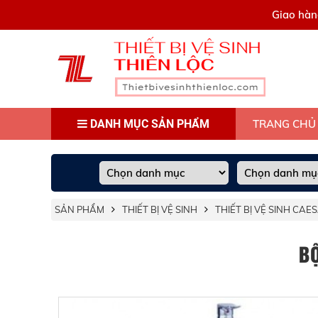
0909445903
Giao hàn
DANH MỤC SẢN PHẨM
TRANG CHỦ
SẢN PHẨM
THIẾT BỊ VỆ SINH
THIẾT BỊ VỆ SINH CAE
B