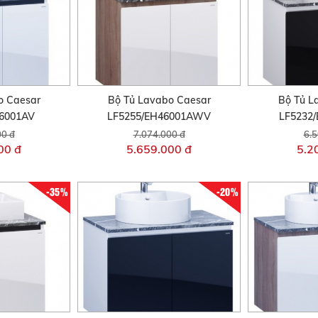
o Caesar
Bộ Tủ Lavabo Caesar
Bộ Tủ L
46001AV
LF5255/EH46001AWV
LF5232
00 đ
7.074.000 đ
6.5
00 đ
5.659.000 đ
5.2
-35%
-20%