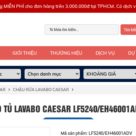
g MIỄN PHÍ cho đơn hàng trên 3.000.000đ tại TPHCM. Có dịch vụ
Tìm ki
GIỚI THIỆU
THƯƠNG HIỆU
DỊCH VỤ
DỰ
SAR
CHẬU RỬA LAVABO CAESAR
Ộ TỦ LAVABO CAESAR LF5240/EH46001A
LF5240/EH46001ADV
Mã sản phẩm: