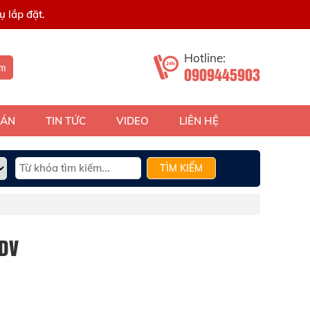
 lắp đặt.
Hotline:
ếm
0909445903
 ÁN
TIN TỨC
VIDEO
LIÊN HỆ
TÌM KIẾM
DV