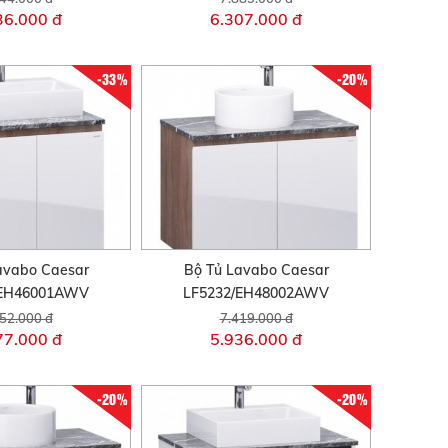
36.000 đ
6.307.000 đ
-33%
-20%
avabo Caesar
Bộ Tủ Lavabo Caesar
/EH46001AWV
LF5232/EH48002AWV
52.000 đ
7.419.000 đ
77.000 đ
5.936.000 đ
-20%
-20%