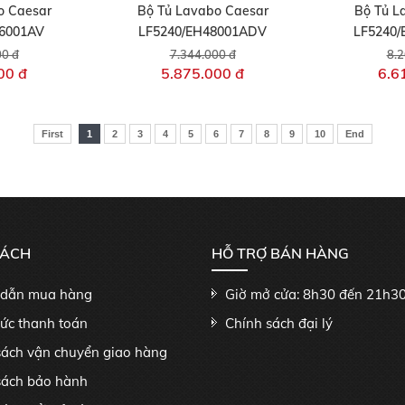
o Caesar
Bộ Tủ Lavabo Caesar
Bộ Tủ L
46001AV
LF5240/EH48001ADV
LF5240
00 đ
7.344.000 đ
8.2
00 đ
5.875.000 đ
6.6
First
1
2
3
4
5
6
7
8
9
10
End
SÁCH
HỖ TRỢ BÁN HÀNG
dẫn mua hàng
Giờ mở cửa: 8h30 đến 21h3
hức thanh toán
Chính sách đại lý
sách vận chuyển giao hàng
sách bảo hành