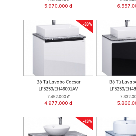
5.970.000 đ
6.557.0
-33%
Bộ Tủ Lavabo Caesar
Bộ Tủ Lavab
LF5259/EH46001AV
LF5259/EH4
7.452.000 đ
7.332.0
4.977.000 đ
5.866.0
-43%