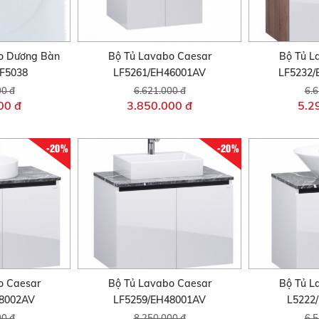
o Dương Bàn
Bộ Tủ Lavabo Caesar
Bộ Tủ L
F5038
LF5261/EH46001AV
LF5232
00 đ
6.621.000 đ
6.6
00 đ
3.850.000 đ
5.2
-20%
-20%
o Caesar
Bộ Tủ Lavabo Caesar
Bộ Tủ L
48002AV
LF5259/EH48001AV
L5222
00 đ
8.250.000 đ
6.5