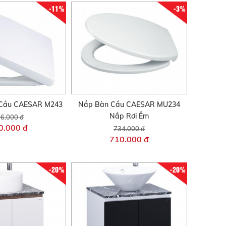
-11%
-3%
Cầu CAESAR M243
Nắp Bàn Cầu CAESAR MU234
Nắp Rơi Êm
6.000 đ
0.000 đ
734.000 đ
710.000 đ
-20%
-20%