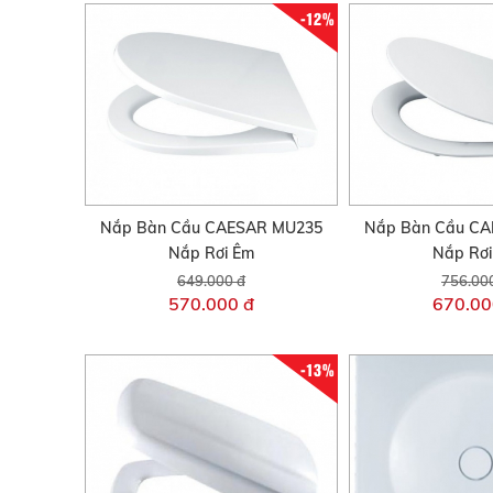
-12%
Nắp Bàn Cầu CAESAR MU235
Nắp Bàn Cầu C
Nắp Rơi Êm
Nắp Rơ
649.000 đ
756.00
570.000 đ
670.00
-13%