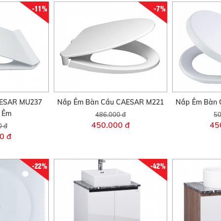
-11%
-7%
AESAR MU237
Nắp Êm Bàn Cầu CAESAR M221
Nắp Êm Bàn 
i Êm
486.000 đ
50
450.000 đ
45
0 đ
0 đ
-22%
-42%