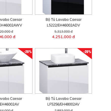
avabo Caesar
Bộ Tủ Lavabo Caesar
/EH46002AWV
L5222/EH46002ADV
20.000 đ
5.313.000 đ
96.000 đ
4.251.000 đ
-20%
-20%
avabo Caesar
Bộ Tủ Lavabo Caesar
/EH46002AV
LF5256/EH48002AV
44.000 đ
7.883.000 đ