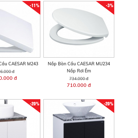
-11%
-3%
Cầu CAESAR M243
Nắp Bàn Cầu CAESAR MU234
Nắp Rơi Êm
6.000 đ
0.000 đ
734.000 đ
710.000 đ
-20%
-20%