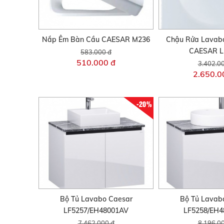
Nắp Êm Bàn Cầu CAESAR M236
Chậu Rửa Lavab
CAESAR L
583.000 đ
510.000 đ
3.402.0
2.650.0
-20%
Bộ Tủ Lavabo Caesar
Bộ Tủ Lavab
LF5257/EH48001AV
LF5258/EH
7.462.000 đ
8.196.0