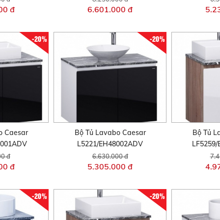
00 đ
6.601.000 đ
5.2
-20%
-20%
o Caesar
Bộ Tủ Lavabo Caesar
Bộ Tủ L
8001ADV
L5221/EH48002ADV
LF5259
00 đ
6.630.000 đ
7.4
00 đ
5.305.000 đ
4.9
-20%
-20%