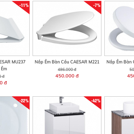
-11%
-7%
AESAR MU237
Nắp Êm Bàn Cầu CAESAR M221
Nắp Êm Bàn 
i Êm
486.000 đ
50
450.000 đ
45
0 đ
0 đ
-22%
-42%