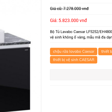
Giá cũ: 7.278.000 vnđ
Giá: 5.823.000 vnđ
Bộ Tủ Lavabo Caesar LF5252/EH48002
vệ sinh không ố vàng, mẫu mã đa dạng
chậu rửa lavabo Caesar
thiết 
thiết bị vệ sinh CAESAR