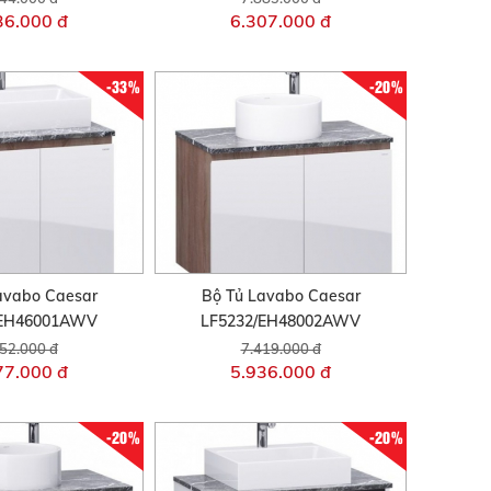
36.000 đ
6.307.000 đ
-33%
-20%
avabo Caesar
Bộ Tủ Lavabo Caesar
/EH46001AWV
LF5232/EH48002AWV
52.000 đ
7.419.000 đ
77.000 đ
5.936.000 đ
-20%
-20%