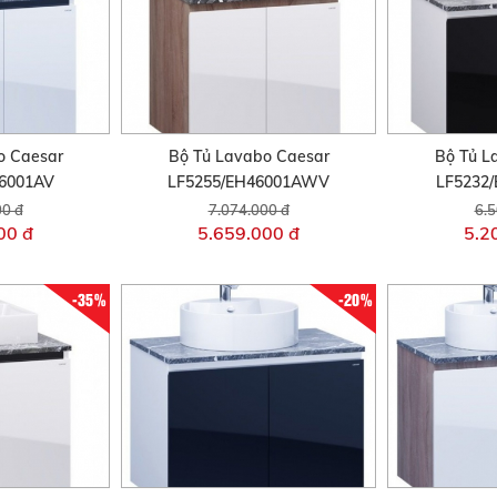
o Caesar
Bộ Tủ Lavabo Caesar
Bộ Tủ L
46001AV
LF5255/EH46001AWV
LF5232
00 đ
7.074.000 đ
6.5
00 đ
5.659.000 đ
5.2
-35%
-20%