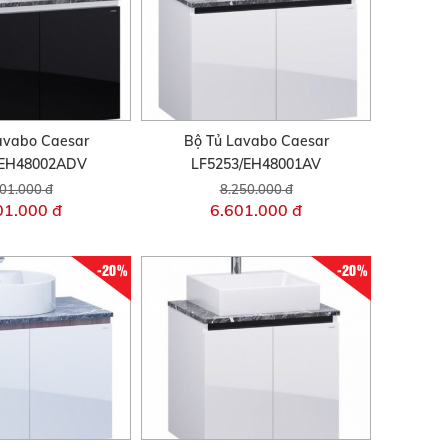
avabo Caesar
Bộ Tủ Lavabo Caesar
/EH48002ADV
LF5253/EH48001AV
01.000 đ
8.250.000 đ
01.000 đ
6.601.000 đ
-20%
-20%