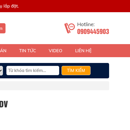
 lắp đặt.
Hotline:
ếm
0909445903
 ÁN
TIN TỨC
VIDEO
LIÊN HỆ
TÌM KIẾM
DV