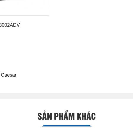
H48002ADV
 Caesar
SẢN PHẨM KHÁC