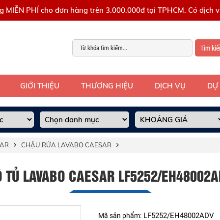
g MIỄN PHÍ cho đơn hàng trên 3.000.000đ tại TPHCM. Có dịch vụ
Tìm ki
GIỚI THIỆU
THƯƠNG HIỆU
DỊCH VỤ
DỰ
SAR
CHẬU RỬA LAVABO CAESAR
Ộ TỦ LAVABO CAESAR LF5252/EH48002A
LF5252/EH48002ADV
Mã sản phẩm: