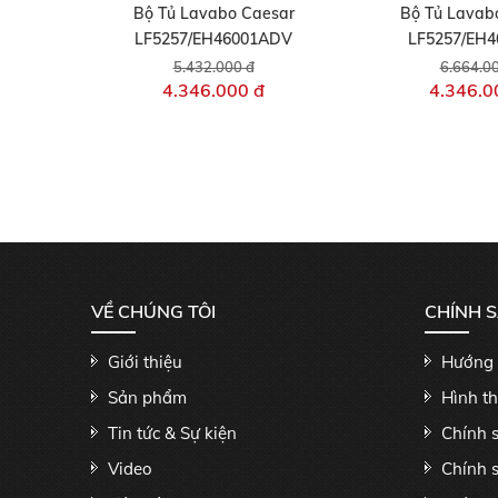
Bộ Tủ Lavabo Caesar
Bộ Tủ Lavab
LF5257/EH46001ADV
LF5257/EH
5.432.000 đ
6.664.0
4.346.000 đ
4.346.0
VỀ CHÚNG TÔI
CHÍNH 
Giới thiệu
Hướng 
Sản phẩm
Hình t
Tin tức & Sự kiện
Chính 
Video
Chính 