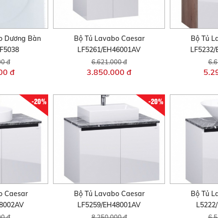
o Dương Bàn
Bộ Tủ Lavabo Caesar
Bộ Tủ L
F5038
LF5261/EH46001AV
LF5232
00 đ
6.621.000 đ
6.6
00 đ
3.850.000 đ
5.2
-20%
-20%
o Caesar
Bộ Tủ Lavabo Caesar
Bộ Tủ L
48002AV
LF5259/EH48001AV
L5222
00 đ
8.250.000 đ
6.5