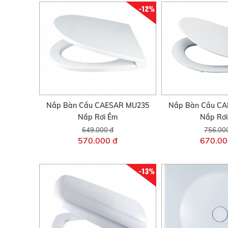
-12%
Nắp Bàn Cầu CAESAR MU235
Nắp Bàn Cầu C
Nắp Rơi Êm
Nắp Rơ
649.000 đ
756.00
570.000 đ
670.00
-13%