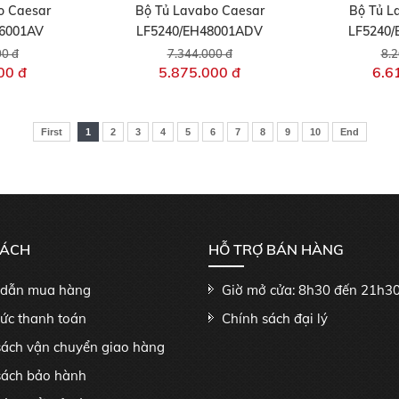
o Caesar
Bộ Tủ Lavabo Caesar
Bộ Tủ L
46001AV
LF5240/EH48001ADV
LF5240
00 đ
7.344.000 đ
8.2
00 đ
5.875.000 đ
6.6
First
1
2
3
4
5
6
7
8
9
10
End
SÁCH
HỖ TRỢ BÁN HÀNG
dẫn mua hàng
Giờ mở cửa: 8h30 đến 21h3
hức thanh toán
Chính sách đại lý
sách vận chuyển giao hàng
sách bảo hành