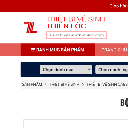
0909445903
Giao hàn
DANH MỤC SẢN PHẨM
TRANG CHỦ
SẢN PHẨM
THIẾT BỊ VỆ SINH
THIẾT BỊ VỆ SINH CAE
B