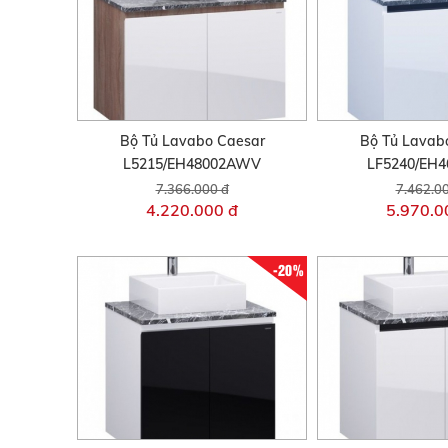
Bộ Tủ Lavabo Caesar
Bộ Tủ Lavab
L5215/EH48002AWV
LF5240/EH
7.366.000 đ
7.462.0
4.220.000 đ
5.970.0
-20%