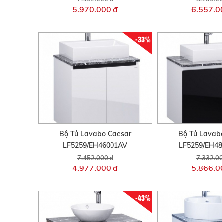
5.970.000 đ
6.557.0
-33%
Bộ Tủ Lavabo Caesar
Bộ Tủ Lavab
LF5259/EH46001AV
LF5259/EH4
7.452.000 đ
7.332.0
4.977.000 đ
5.866.0
-43%