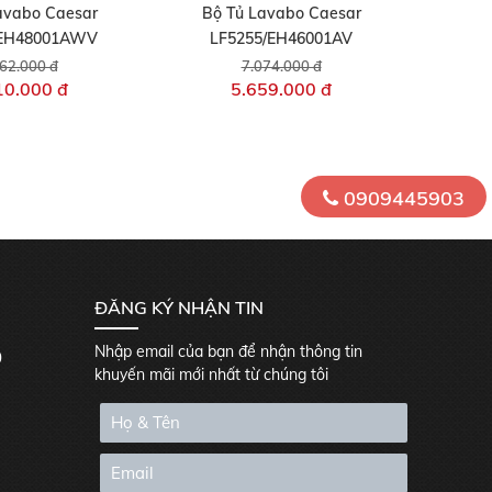
avabo Caesar
Bộ Tủ Lavabo Caesar
/EH48001AWV
LF5255/EH46001AV
62.000 đ
7.074.000 đ
10.000 đ
5.659.000 đ
0909445903
ĐĂNG KÝ NHẬN TIN
Nhập email của bạn để nhận thông tin
0
khuyến mãi mới nhất từ chúng tôi