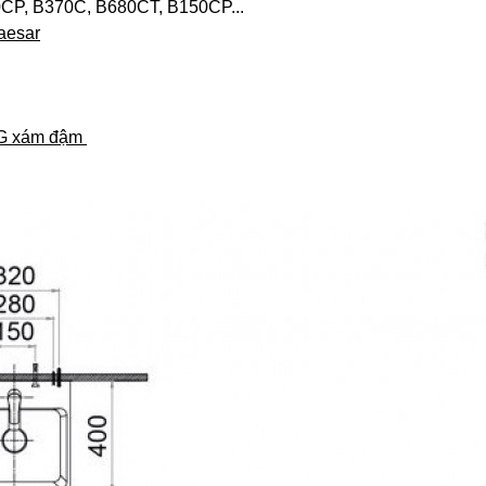
CP, B370C, B680CT, B150CP...
aesar
TG xám đậm