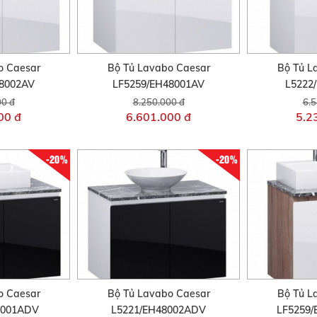
o Caesar
Bộ Tủ Lavabo Caesar
Bộ Tủ L
48002AV
LF5259/EH48001AV
L5222
00 đ
8.250.000 đ
6.5
00 đ
6.601.000 đ
5.2
-20%
-20%
o Caesar
Bộ Tủ Lavabo Caesar
Bộ Tủ L
8001ADV
L5221/EH48002ADV
LF5259