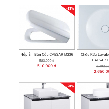
-13%
Nắp Êm Bàn Cầu CAESAR M236
Chậu Rửa Lavab
CAESAR L
583.000 đ
510.000 đ
3.402.0
2.650.0
-20%