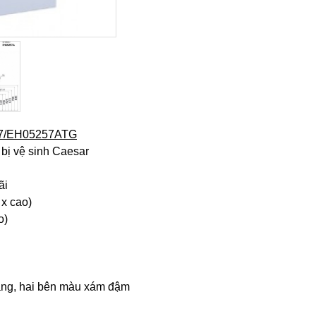
257/EH05257ATG
 bị vệ sinh Caesar
ãi
 x cao)
o)
ắng, hai bên màu xám đậm