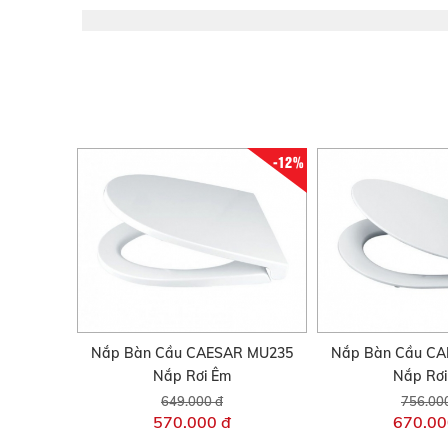
-12%
Nắp Bàn Cầu CAESAR MU235
Nắp Bàn Cầu C
Nắp Rơi Êm
Nắp Rơ
649.000 đ
756.00
570.000 đ
670.00