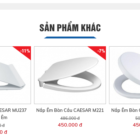
SẢN PHẨM KHÁC
-11%
-7%
AESAR MU237
Nắp Êm Bàn Cầu CAESAR M221
Nắp Êm Bàn 
i Êm
486.000 đ
50
450.000 đ
45
0 đ
0 đ