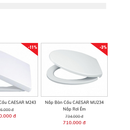
-11%
-3%
Cầu CAESAR M243
Nắp Bàn Cầu CAESAR MU234
Nắp Rơi Êm
6.000 đ
0.000 đ
734.000 đ
710.000 đ