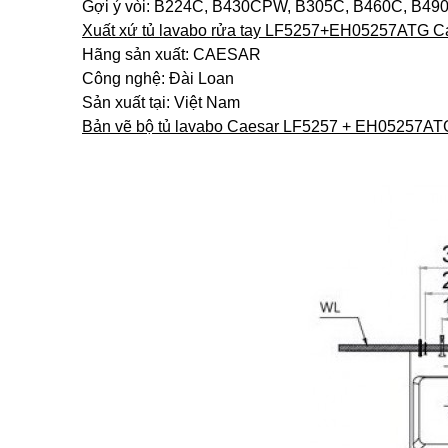
Gợi ý vòi: B224C, B430CPW, B305C, B460C, B490
Xuất xứ tủ lavabo rửa tay LF5257+EH05257ATG C
Hãng sản xuất: CAESAR
Công nghệ: Đài Loan
Sản xuất tại: Việt Nam
Bản vẽ bộ tủ lavabo Caesar LF5257 + EH05257A