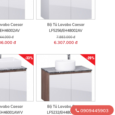
avabo Caesar
Bộ Tủ Lavabo Caesar
/EH46002AV
LF5256/EH48002AV
44.000 đ
7.883.000 đ
36.000 đ
6.307.000 đ
-33%
-20%
avabo Caesar
Bộ Tủ Lavabo Caesar
0909445903
/EH46001AWV
LF5232/EH48002AWV