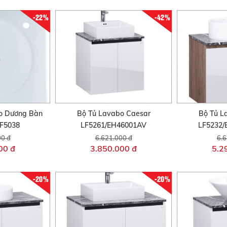
-22%
-42%
o Dương Bàn
Bộ Tủ Lavabo Caesar
Bộ Tủ L
F5038
LF5261/EH46001AV
LF5232
00 đ
6.621.000 đ
6.6
00 đ
3.850.000 đ
5.2
-20%
-20%