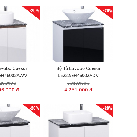
-20%
-20%
avabo Caesar
Bộ Tủ Lavabo Caesar
/EH46002AWV
L5222/EH46002ADV
20.000 đ
5.313.000 đ
96.000 đ
4.251.000 đ
-20%
-20%