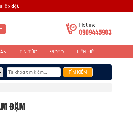
 lắp đặt.
Hotline:
ếm
0909445903
 ÁN
TIN TỨC
VIDEO
LIÊN HỆ
TÌM KIẾM
XÁM ĐẬM