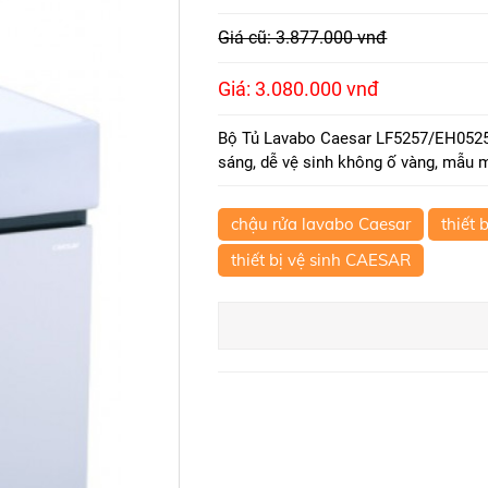
Giá cũ: 3.877.000 vnđ
Giá: 3.080.000 vnđ
Bộ Tủ Lavabo Caesar LF5257/EH0525
sáng, dễ vệ sinh không ố vàng, mẫu m
chậu rửa lavabo Caesar
thiết 
thiết bị vệ sinh CAESAR