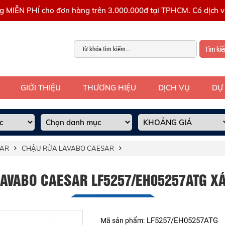
g MIỄN PHÍ cho đơn hàng trên 3.000.000đ tại TPHCM. Có dịch vụ
Tìm ki
GIỚI THIỆU
THƯƠNG HIỆU
DỊCH VỤ
DỰ
SAR
CHẬU RỬA LAVABO CAESAR
LAVABO CAESAR LF5257/EH05257ATG 
LF5257/EH05257ATG
Mã sản phẩm: