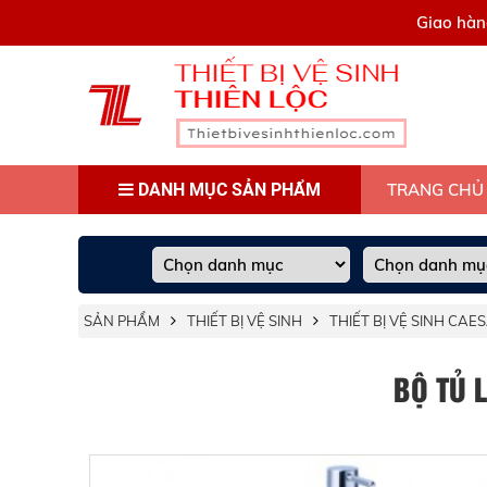
0909445903
Giao hàn
DANH MỤC SẢN PHẨM
TRANG CHỦ
SẢN PHẨM
THIẾT BỊ VỆ SINH
THIẾT BỊ VỆ SINH CAE
BỘ TỦ 