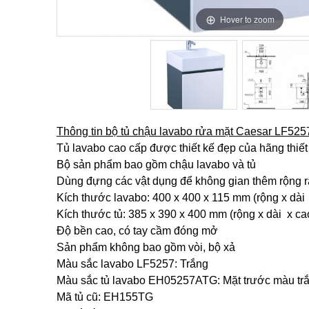
Hover to zoom
Hover to zoom
Thông tin bộ tủ chậu lavabo rửa mặt Caesar LF5
Tủ lavabo cao cấp được thiết kế đẹp của hãng thiết
Bộ sản phẩm bao gồm chậu lavabo và tủ
Dùng đựng các vật dụng để không gian thêm rộng r
Kích thước lavabo: 400 x 400 x 115 mm (rộng x dài
Kích thước tủ: 385 x 390 x 400 mm (rộng x dài x ca
Độ bền cao, có tay cầm đóng mở
Sản phẩm không bao gồm vòi, bộ xả
Màu sắc lavabo LF5257: Trắng
Màu sắc tủ lavabo EH05257ATG: Mặt trước màu tr
Mã tủ cũ: EH155TG