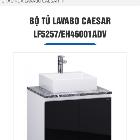
CHẬU RỬA LAVABO CAESAR
BỘ TỦ LAVABO CAESAR
LF5257/EH46001ADV