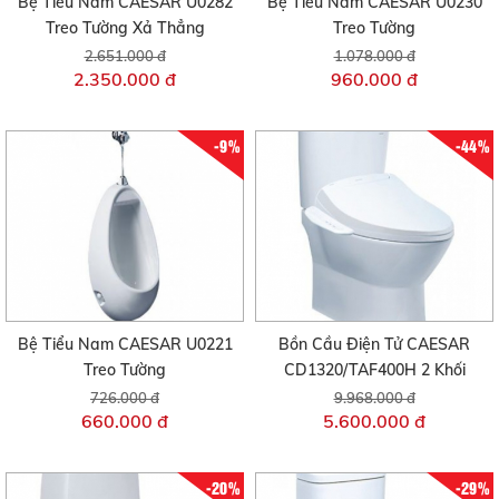
Bệ Tiểu Nam CAESAR U0282
Bệ Tiểu Nam CAESAR U0230
Treo Tường Xả Thẳng
Treo Tường
2.651.000 đ
1.078.000 đ
2.350.000 đ
960.000 đ
-9%
-44%
Bệ Tiểu Nam CAESAR U0221
Bồn Cầu Điện Tử CAESAR
Treo Tường
CD1320/TAF400H 2 Khối
726.000 đ
9.968.000 đ
660.000 đ
5.600.000 đ
-20%
-29%