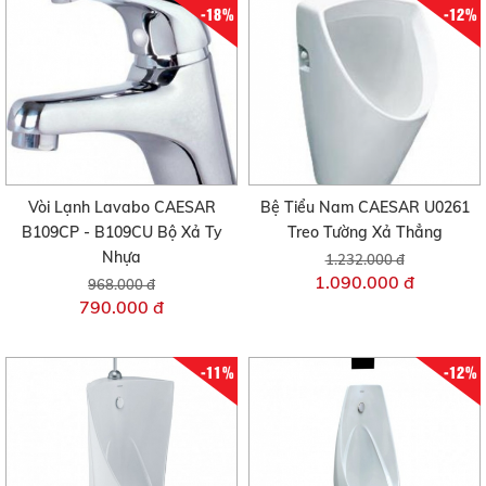
-18%
-12%
Vòi Lạnh Lavabo CAESAR
Bệ Tiểu Nam CAESAR U0261
B109CP - B109CU Bộ Xả Ty
Treo Tường Xả Thẳng
Nhựa
1.232.000 đ
1.090.000 đ
968.000 đ
790.000 đ
-11%
-12%