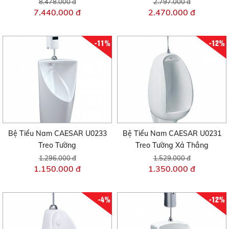
8.478.000 đ
2.797.000 đ
7.440.000 đ
2.470.000 đ
-11%
-12%
Bệ Tiểu Nam CAESAR U0233
Bệ Tiểu Nam CAESAR U0231
Treo Tường
Treo Tường Xả Thẳng
1.296.000 đ
1.529.000 đ
1.150.000 đ
1.350.000 đ
-4%
-12%