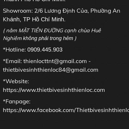
Showroom: 2/6 Lương Định Của, Phường An
Kh
ánh, TP Hồ Chí Minh.
( nằm MẶT TIỀN ĐƯỜNG cạnh chùa Huê
Nghiêm
)
không phải trong hẻm
*Hotline:
0909.445.903
*Email: thienlocttnt@gmail.com -
thietbivesinhthienloc84@gmail.com
*Website:
https://www.thietbivesinhthienloc.com
*Fanpage:
https://www.facebook.com/Thietbivesinhthienl