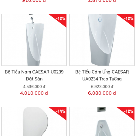
-12%
-12%
Bệ Tiểu Nam CAESAR U0239
Bệ Tiểu Cảm Ứng CAESAR
Đặt Sàn
UA0234 Treo Tường
4.536.000 đ
6.923.000 đ
4.010.000 đ
6.080.000 đ
-14%
-12%