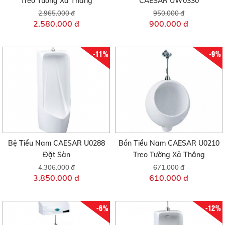
Treo Tường Xả Thẳng
CAESAR UW0330
2.965.000 đ
950.000 đ
2.580.000 đ
900.000 đ
-11%
-9%
Bệ Tiểu Nam CAESAR U0288
Bồn Tiểu Nam CAESAR U0210
Đặt Sàn
Treo Tường Xả Thẳng
4.306.000 đ
671.000 đ
3.850.000 đ
610.000 đ
-6%
-12%