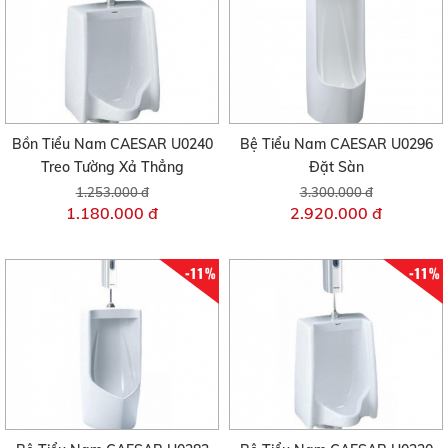
Bồn Tiểu Nam CAESAR U0240
Bệ Tiểu Nam CAESAR U0296
Treo Tường Xả Thẳng
Đặt Sàn
1.253.000 đ
3.300.000 đ
1.180.000 đ
2.920.000 đ
-11%
-11%