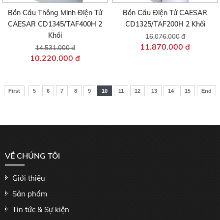
Bồn Cầu Thông Minh Điện Tử
Bồn Cầu Điện Tử CAESAR
CAESAR CD1345/TAF400H 2
CD1325/TAF200H 2 Khối
Khối
16.076.000 đ
11.870.000 đ
14.531.000 đ
10.220.000 đ
First
5
6
7
8
9
10
11
12
13
14
15
End
VỀ CHÚNG TÔI
Giới thiệu
Sản phẩm
Tin tức & Sự kiện