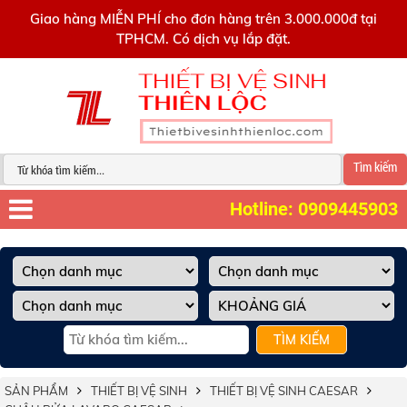
0909445903
Giao hàng MIỄN PHÍ cho đơn hàng trên 3.000.000đ tại
TPHCM. Có dịch vụ lắp đặt.
Tìm kiếm
Hotline: 0909445903
TÌM KIẾM
SẢN PHẨM
THIẾT BỊ VỆ SINH
THIẾT BỊ VỆ SINH CAESAR