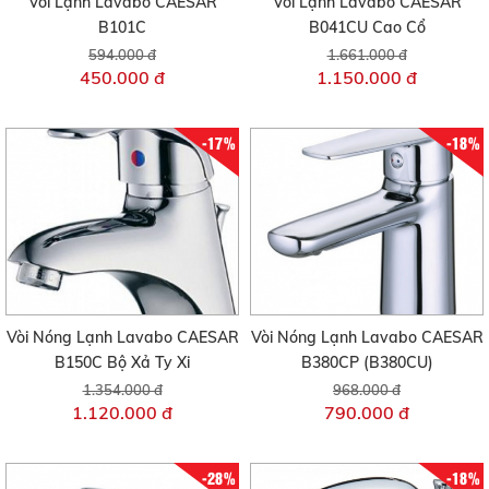
Vòi Lạnh Lavabo CAESAR
Vòi Lạnh Lavabo CAESAR
B101C
B041CU Cao Cổ
594.000 đ
1.661.000 đ
450.000 đ
1.150.000 đ
-17%
-18%
Vòi Nóng Lạnh Lavabo CAESAR
Vòi Nóng Lạnh Lavabo CAESAR
B150C Bộ Xả Ty Xi
B380CP (B380CU)
1.354.000 đ
968.000 đ
1.120.000 đ
790.000 đ
-28%
-18%