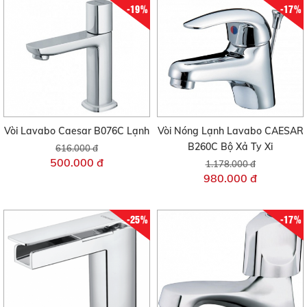
-19%
-17%
Vòi Lavabo Caesar B076C Lạnh
Vòi Nóng Lạnh Lavabo CAESAR
B260C Bộ Xả Ty Xi
616.000 đ
500.000 đ
1.178.000 đ
980.000 đ
-25%
-17%