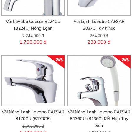
Vòi Lavabo Caesar B224CU
Vòi Lạnh Lavabo CAESAR
(B224C) Nóng Lạnh
B037C Tay Nhựa
2.244.000 đ
264.000 đ
1.700.000 đ
230.000 đ
-24%
-24%
Vòi Nóng Lạnh Lavabo CAESAR
Vòi Nóng Lạnh Lavabo CAESAR
B170CU (B170CP)
B136CU (B136C) Kết Hợp Tay
Sen
1.760.000 đ