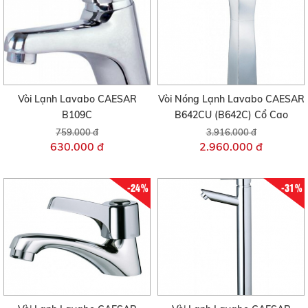
Vòi Lạnh Lavabo CAESAR
Vòi Nóng Lạnh Lavabo CAESAR
B109C
B642CU (B642C) Cổ Cao
759.000 đ
3.916.000 đ
630.000 đ
2.960.000 đ
-24%
-31%