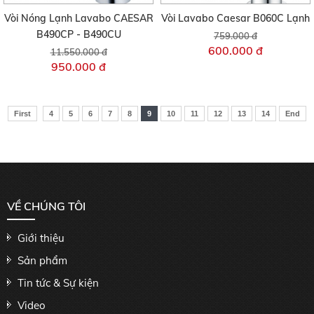
Vòi Nóng Lạnh Lavabo CAESAR
Vòi Lavabo Caesar B060C Lạnh
B490CP - B490CU
759.000 đ
600.000 đ
11.550.000 đ
950.000 đ
First
4
5
6
7
8
9
10
11
12
13
14
End
VỀ CHÚNG TÔI
Giới thiệu
Sản phẩm
Tin tức & Sự kiện
Video