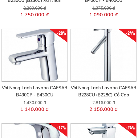
B230CU (B230C) Xả Nhấn
B400CP - B400CU
2.299.000 đ
1.375.000 đ
1.750.000 đ
1.090.000 đ
-20%
-24%
Vòi Nóng Lạnh Lavabo CAESAR
Vòi Nóng Lạnh Lavabo CAESAR
B430CP - B430CU
B228CU (B228C) Cổ Cao
1.430.000 đ
2.816.000 đ
1.140.000 đ
2.150.000 đ
-17%
-24%