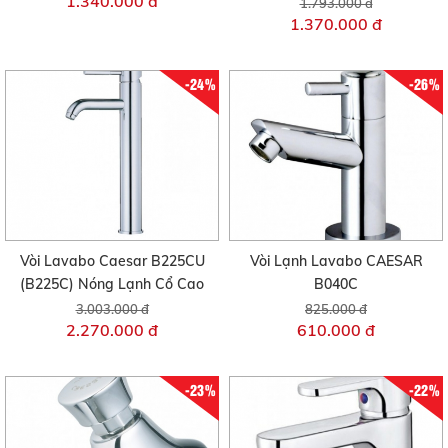
1.340.000 đ
1.793.000 đ
1.370.000 đ
-24%
-26%
Vòi Lavabo Caesar B225CU
Vòi Lạnh Lavabo CAESAR
(B225C) Nóng Lạnh Cổ Cao
B040C
3.003.000 đ
825.000 đ
2.270.000 đ
610.000 đ
-23%
-22%