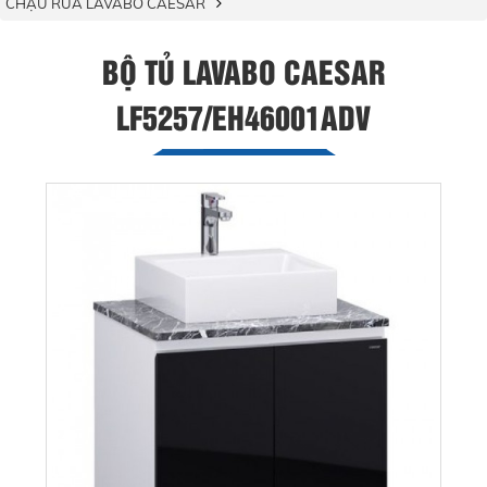
CHẬU RỬA LAVABO CAESAR
BỘ TỦ LAVABO CAESAR
LF5257/EH46001ADV