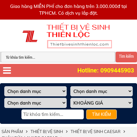
0909445903
Giao hàng MIỄN PHÍ cho đơn hàng trên 3.000.000đ tại
TPHCM. Có dịch vụ lắp đặt.
Tìm kiếm
Hotline: 0909445903
TÌM KIẾM
SẢN PHẨM
THIẾT BỊ VỆ SINH
THIẾT BỊ VỆ SINH CAESAR