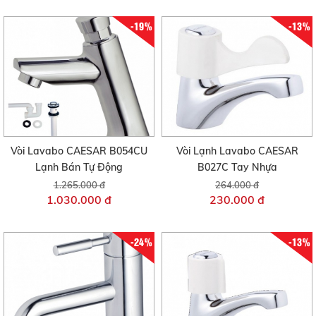
-19%
-13%
Vòi Lavabo CAESAR B054CU
Vòi Lạnh Lavabo CAESAR
Lạnh Bán Tự Động
B027C Tay Nhựa
1.265.000 đ
264.000 đ
1.030.000 đ
230.000 đ
-24%
-13%