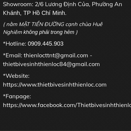
Showroom: 2/6 Lương Định Của, Phường An
Kh
ánh, TP Hồ Chí Minh.
( nằm MẶT TIỀN ĐƯỜNG cạnh chùa Huê
Nghiêm
)
không phải trong hẻm
*Hotline:
0909.445.903
*Email: thienlocttnt@gmail.com -
thietbivesinhthienloc84@gmail.com
*Website:
https://www.thietbivesinhthienloc.com
*Fanpage:
https://www.facebook.com/Thietbivesinhthienl