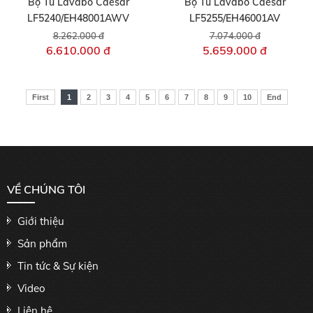
Bộ Tủ Lavabo Caesar
Bộ Tủ Lavabo Caesar
LF5240/EH48001AWV
LF5255/EH46001AV
8.262.000 đ
7.074.000 đ
6.610.000 đ
5.659.000 đ
First
1
2
3
4
5
6
7
8
9
10
End
VỀ CHÚNG TÔI
Giới thiệu
Sản phẩm
Tin tức & Sự kiện
Video
Liên hệ