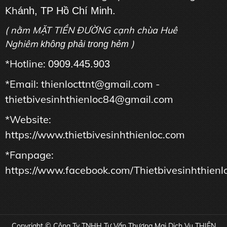
Kh
ánh, TP Hồ Chí Minh.
( nằm MẶT TIỀN ĐƯỜNG cạnh chùa Huê
Nghiêm
)
không phải trong hẻm
*Hotline:
0909.445.903
*Email: thienlocttnt@gmail.com -
thietbivesinhthienloc84@gmail.com
*Website:
https://www.thietbivesinhthienloc.com
*Fanpage:
https://www.facebook.com/Thietbivesinhthienl
Copyright © Công Ty TNHH Tư Vấn Thương Mại Dịch Vụ THIÊN