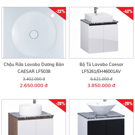
-22%
-42%
Chậu Rửa Lavabo Dương Bàn
Bộ Tủ Lavabo Caesar
CAESAR LF5038
LF5261/EH46001AV
3.402.000 đ
6.621.000 đ
2.650.000 đ
3.850.000 đ
-20%
-20%