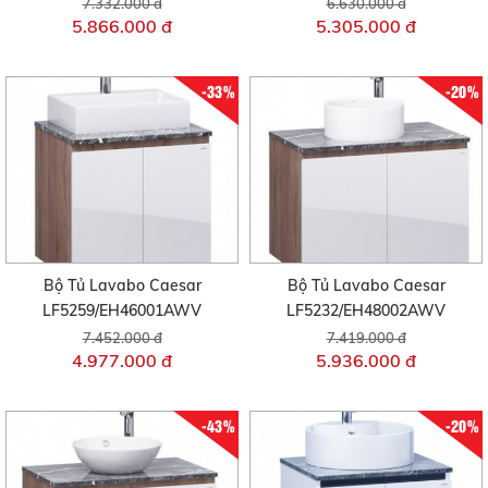
7.332.000 đ
6.630.000 đ
5.866.000 đ
5.305.000 đ
-33%
-20%
Bộ Tủ Lavabo Caesar
Bộ Tủ Lavabo Caesar
LF5259/EH46001AWV
LF5232/EH48002AWV
7.452.000 đ
7.419.000 đ
4.977.000 đ
5.936.000 đ
-43%
-20%