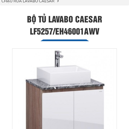
CHẬU RỬA LAVABO CAESAR
BỘ TỦ LAVABO CAESAR
LF5257/EH46001AWV