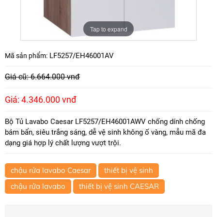
Tap to expand
LF5257/EH46001AV
Mã sản phẩm:
Giá cũ: 6.664.000 vnđ
Giá: 4.346.000 vnđ
Bộ Tủ Lavabo Caesar LF5257/EH46001AWV chống dính chống
bám bẩn, siêu trắng sáng, dễ vệ sinh không ố vàng, mẫu mã đa
dạng giá hợp lý chất lượng vượt trội.
chậu rửa lavabo Caesar
thiết bị vệ sinh
chậu rửa lavabo
thiết bị vệ sinh CAESAR