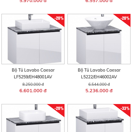
5.970.000 đ
6.557.000 đ
-20%
-20%
Bộ Tủ Lavabo Caesar
Bộ Tủ Lavabo Caesar
LF5259/EH48001AV
L5222/EH46002AV
8.250.000 đ
6.544.000 đ
6.601.000 đ
5.236.000 đ
-20%
-33%