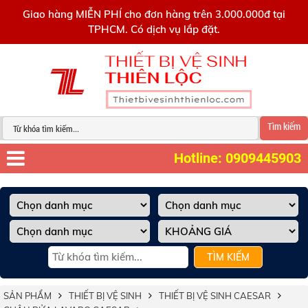
0909445903
Giao hàng MIỄN PHÍ cho đơn hàng trên 3.000.000đ tại
TPHCM. Có dịch vụ lắp đặt.
Tìm kiếm
Hotline: 0909445903
TÌM KIẾM
SẢN PHẨM
THIẾT BỊ VỆ SINH
THIẾT BỊ VỆ SINH CAESAR