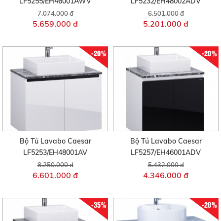
LF5255/EH46001AWV
LF5232/EH48002ADV
7.074.000 đ
6.501.000 đ
5.659.000 đ
5.201.000 đ
-20%
-20%
Bộ Tủ Lavabo Caesar
Bộ Tủ Lavabo Caesar
LF5253/EH48001AV
LF5257/EH46001ADV
8.250.000 đ
5.432.000 đ
6.601.000 đ
4.346.000 đ
-35%
-20%