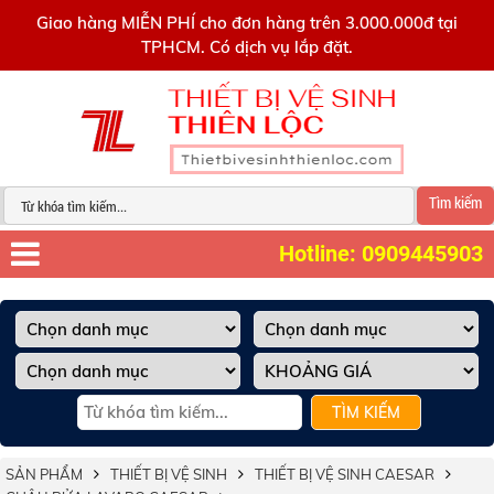
0909445903
Giao hàng MIỄN PHÍ cho đơn hàng trên 3.000.000đ tại
TPHCM. Có dịch vụ lắp đặt.
Tìm kiếm
Hotline: 0909445903
TÌM KIẾM
SẢN PHẨM
THIẾT BỊ VỆ SINH
THIẾT BỊ VỆ SINH CAESAR