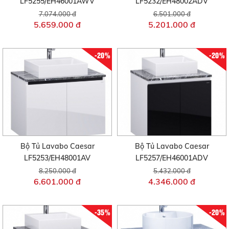
LF5255/EH46001AWV
LF5232/EH48002ADV
7.074.000 đ
6.501.000 đ
5.659.000 đ
5.201.000 đ
-20%
-20%
Bộ Tủ Lavabo Caesar
Bộ Tủ Lavabo Caesar
LF5253/EH48001AV
LF5257/EH46001ADV
8.250.000 đ
5.432.000 đ
6.601.000 đ
4.346.000 đ
-35%
-20%