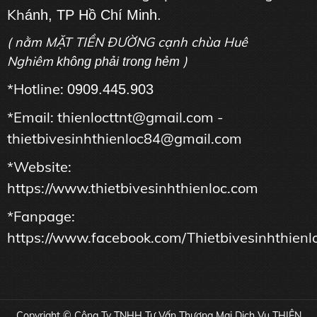
Kh
ánh, TP Hồ Chí Minh.
( nằm MẶT TIỀN ĐƯỜNG cạnh chùa Huê
Nghiêm
)
không phải trong hẻm
*Hotline:
0909.445.903
*Email: thienlocttnt@gmail.com -
thietbivesinhthienloc84@gmail.com
*Website:
https://www.thietbivesinhthienloc.com
*Fanpage:
https://www.facebook.com/Thietbivesinhthienl
Copyright © Công Ty TNHH Tư Vấn Thương Mại Dịch Vụ THIÊN