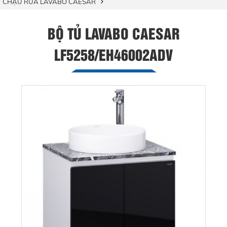
CHẬU RỬA LAVABO CAESAR
BỘ TỦ LAVABO CAESAR
LF5258/EH46002ADV