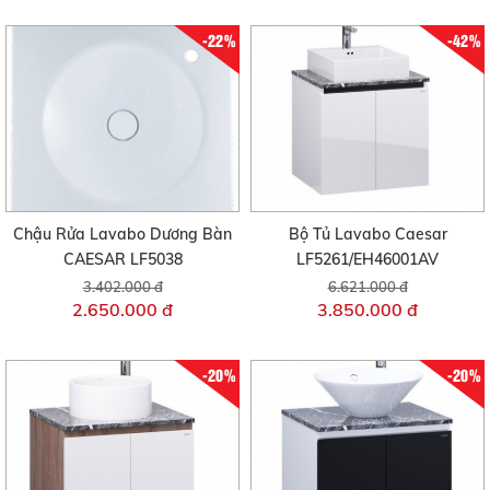
-22%
-42%
Chậu Rửa Lavabo Dương Bàn
Bộ Tủ Lavabo Caesar
CAESAR LF5038
LF5261/EH46001AV
3.402.000 đ
6.621.000 đ
2.650.000 đ
3.850.000 đ
-20%
-20%