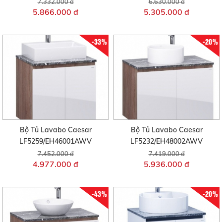
7.332.000 đ
6.630.000 đ
5.866.000 đ
5.305.000 đ
-33%
-20%
Bộ Tủ Lavabo Caesar
Bộ Tủ Lavabo Caesar
LF5259/EH46001AWV
LF5232/EH48002AWV
7.452.000 đ
7.419.000 đ
4.977.000 đ
5.936.000 đ
-43%
-20%