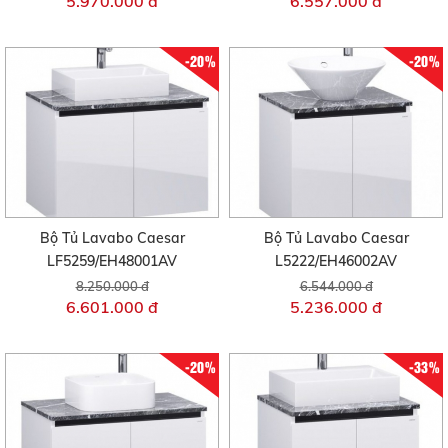
5.970.000 đ
6.557.000 đ
-20%
-20%
Bộ Tủ Lavabo Caesar
Bộ Tủ Lavabo Caesar
LF5259/EH48001AV
L5222/EH46002AV
8.250.000 đ
6.544.000 đ
6.601.000 đ
5.236.000 đ
-20%
-33%