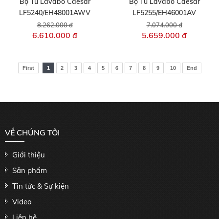
Bộ Tủ Lavabo Caesar
Bộ Tủ Lavabo Caesar
LF5240/EH48001AWV
LF5255/EH46001AV
8.262.000 đ
7.074.000 đ
6.610.000 đ
5.659.000 đ
First
1
2
3
4
5
6
7
8
9
10
End
VỀ CHÚNG TÔI
Giới thiệu
Sản phẩm
Tin tức & Sự kiện
Video
Liên hệ