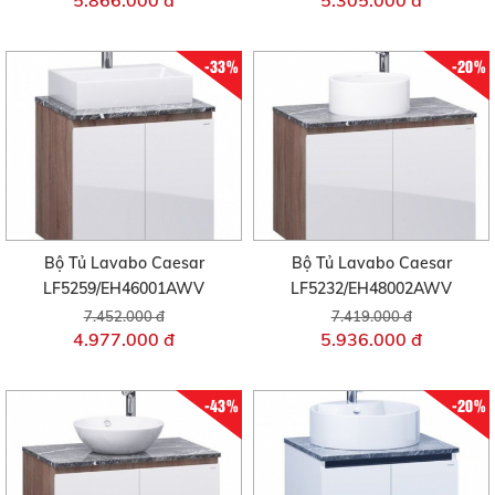
5.866.000 đ
5.305.000 đ
-33%
-20%
Bộ Tủ Lavabo Caesar
Bộ Tủ Lavabo Caesar
LF5259/EH46001AWV
LF5232/EH48002AWV
7.452.000 đ
7.419.000 đ
4.977.000 đ
5.936.000 đ
-43%
-20%