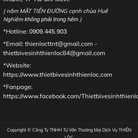
( nằm MẶT TIỀN ĐƯỜNG cạnh chùa Huê
Nghiêm
)
không phải trong hẻm
*Hotline:
0909.445.903
*Email: thienlocttnt@gmail.com -
thietbivesinhthienloc84@gmail.com
*Website:
https://www.thietbivesinhthienloc.com
*Fanpage:
https://www.facebook.com/Thietbivesinhthienl
Copyright © Công Ty TNHH Tư Vấn Thương Mại Dịch Vụ THIÊN
LỘC