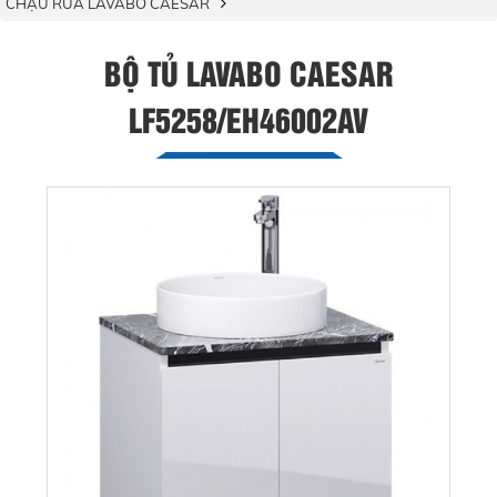
CHẬU RỬA LAVABO CAESAR
BỘ TỦ LAVABO CAESAR
LF5258/EH46002AV