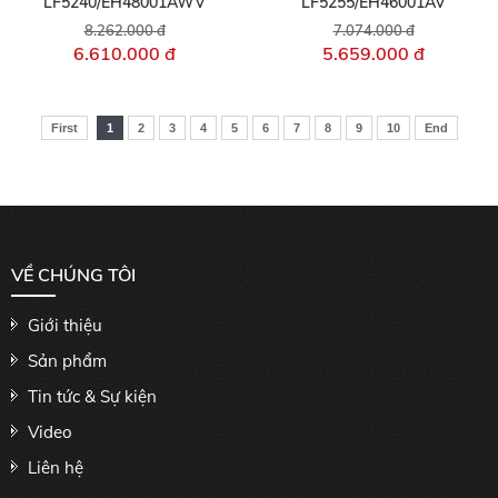
LF5240/EH48001AWV
LF5255/EH46001AV
8.262.000 đ
7.074.000 đ
6.610.000 đ
5.659.000 đ
First
1
2
3
4
5
6
7
8
9
10
End
VỀ CHÚNG TÔI
Giới thiệu
Sản phẩm
Tin tức & Sự kiện
Video
Liên hệ