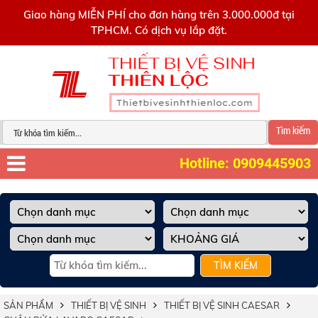
0909445903
Giao hàng MIỄN PHÍ cho đơn hàng trên 3.000.000đ tại
TPHCM. Có dịch vụ lắp đặt.
Tìm kiếm
Hotline: 0909445903
TÌM KIẾM
SẢN PHẨM
THIẾT BỊ VỆ SINH
THIẾT BỊ VỆ SINH CAESAR