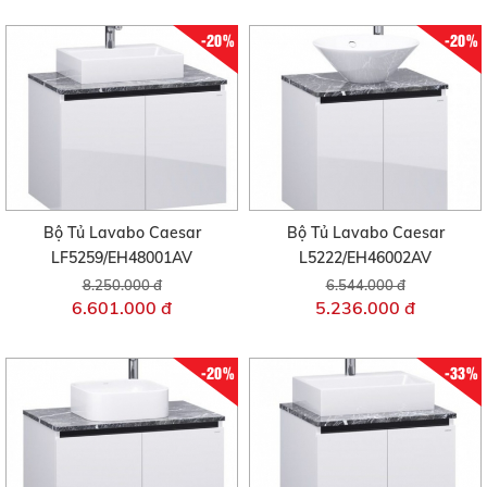
-20%
-20%
Bộ Tủ Lavabo Caesar
Bộ Tủ Lavabo Caesar
LF5259/EH48001AV
L5222/EH46002AV
8.250.000 đ
6.544.000 đ
6.601.000 đ
5.236.000 đ
-20%
-33%