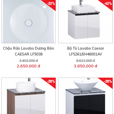
-22%
-42%
Chậu Rửa Lavabo Dương Bàn
Bộ Tủ Lavabo Caesar
CAESAR LF5038
LF5261/EH46001AV
3.402.000 đ
6.621.000 đ
2.650.000 đ
3.850.000 đ
-20%
-20%