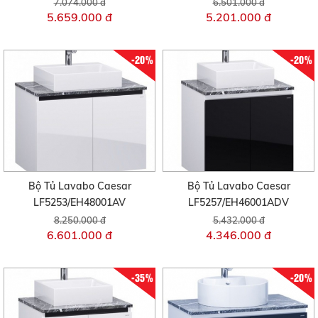
7.074.000 đ
6.501.000 đ
5.659.000 đ
5.201.000 đ
-20%
-20%
Bộ Tủ Lavabo Caesar
Bộ Tủ Lavabo Caesar
LF5253/EH48001AV
LF5257/EH46001ADV
8.250.000 đ
5.432.000 đ
6.601.000 đ
4.346.000 đ
-35%
-20%