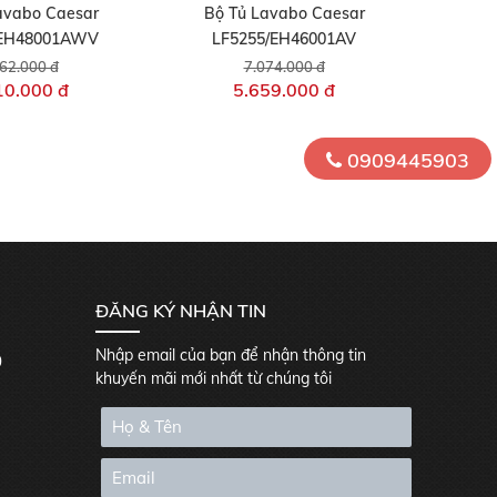
avabo Caesar
Bộ Tủ Lavabo Caesar
/EH48001AWV
LF5255/EH46001AV
62.000 đ
7.074.000 đ
10.000 đ
5.659.000 đ
0909445903
ĐĂNG KÝ NHẬN TIN
Nhập email của bạn để nhận thông tin
0
khuyến mãi mới nhất từ chúng tôi