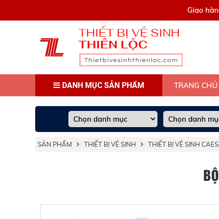
0909445903
Giao hàn
DANH MỤC SẢN PHẨM
TRANG CHỦ
SẢN PHẨM
THIẾT BỊ VỆ SINH
THIẾT BỊ VỆ SINH CAE
BỘ