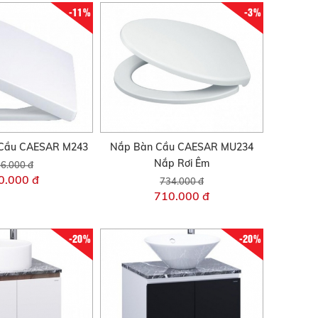
-11%
-3%
Cầu CAESAR M243
Nắp Bàn Cầu CAESAR MU234
Nắp Rơi Êm
6.000 đ
0.000 đ
734.000 đ
710.000 đ
-20%
-20%