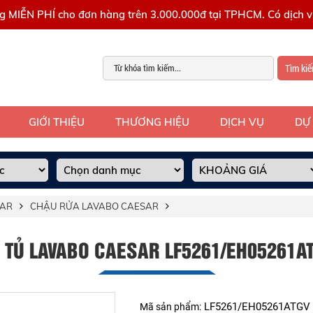
g MIỄN PHÍ cho đơn hàng trên 3.000.000đ tại TPHCM. Có dịch vụ
Tìm ki
GIỚI THIỆU
THƯƠNG HIỆU
DỊCH VỤ
DỰ
SAR
CHẬU RỬA LAVABO CAESAR
 TỦ LAVABO CAESAR LF5261/EH05261A
LF5261/EH05261ATGV
Mã sản phẩm: