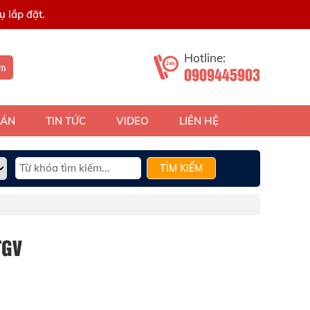
 lắp đặt.
Hotline:
ếm
0909445903
 ÁN
TIN TỨC
VIDEO
LIÊN HỆ
TÌM KIẾM
TGV