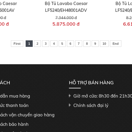
o Caesar
Bộ Tủ Lavabo Caesar
Bộ Tủ L
46001AV
LF5240/EH48001ADV
LF5240
00 đ
7.344.000 đ
8.2
00 đ
5.875.000 đ
6.6
First
1
2
3
4
5
6
7
8
9
10
End
SÁCH
HỖ TRỢ BÁN HÀNG
dẫn mua hàng
Giờ mở cửa: 8h30 đến 21h3
hức thanh toán
Chính sách đại lý
sách vận chuyển giao hàng
sách bảo hành