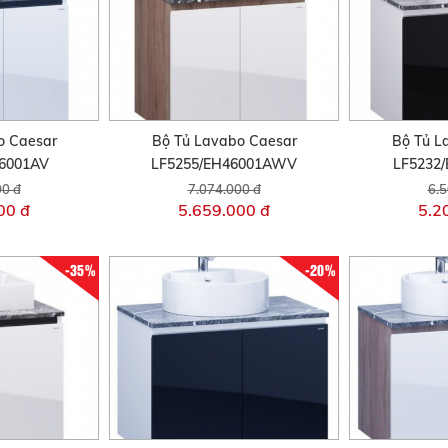
o Caesar
Bộ Tủ Lavabo Caesar
Bộ Tủ L
46001AV
LF5255/EH46001AWV
LF5232
00 đ
7.074.000 đ
6.5
00 đ
5.659.000 đ
5.2
-35%
-20%