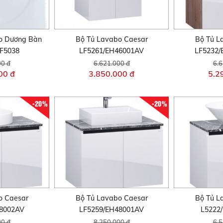
o Dương Bàn
Bộ Tủ Lavabo Caesar
Bộ Tủ L
F5038
LF5261/EH46001AV
LF5232
00 đ
6.621.000 đ
6.6
00 đ
3.850.000 đ
5.2
-20%
-20%
o Caesar
Bộ Tủ Lavabo Caesar
Bộ Tủ L
48002AV
LF5259/EH48001AV
L5222
00 đ
8.250.000 đ
6.5