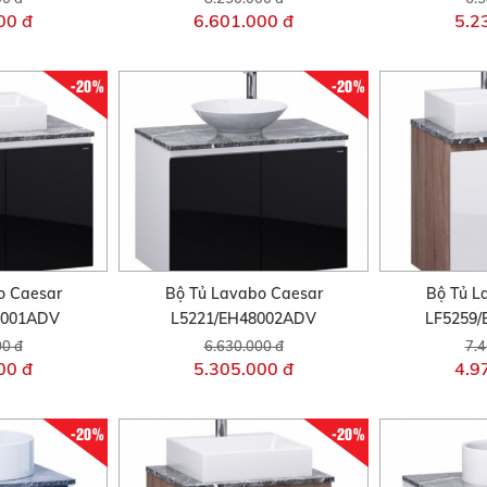
00 đ
6.601.000 đ
5.2
-20%
-20%
o Caesar
Bộ Tủ Lavabo Caesar
Bộ Tủ L
8001ADV
L5221/EH48002ADV
LF5259
00 đ
6.630.000 đ
7.4
00 đ
5.305.000 đ
4.9
-20%
-20%