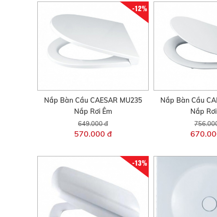
-12%
Nắp Bàn Cầu CAESAR MU235
Nắp Bàn Cầu C
Nắp Rơi Êm
Nắp Rơ
649.000 đ
756.00
570.000 đ
670.00
-13%