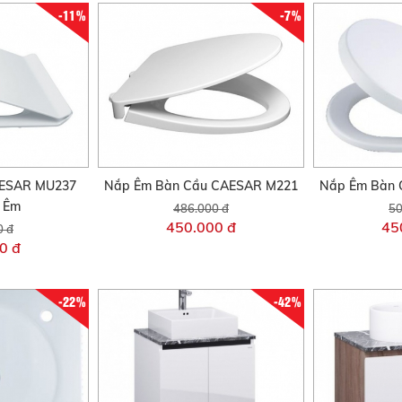
-11%
-7%
AESAR MU237
Nắp Êm Bàn Cầu CAESAR M221
Nắp Êm Bàn 
i Êm
486.000 đ
50
450.000 đ
45
0 đ
0 đ
-22%
-42%