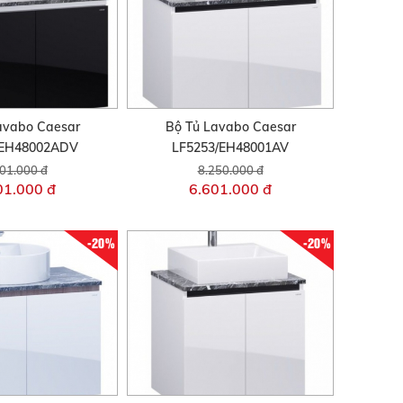
avabo Caesar
Bộ Tủ Lavabo Caesar
/EH48002ADV
LF5253/EH48001AV
01.000 đ
8.250.000 đ
01.000 đ
6.601.000 đ
-20%
-20%