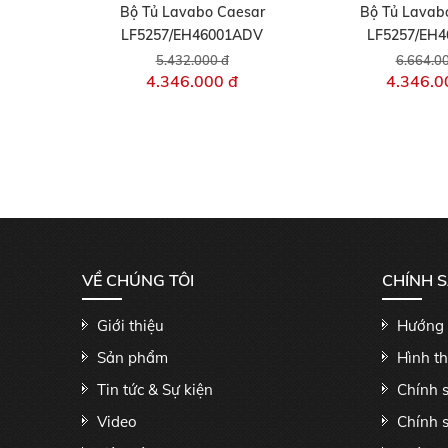
Bộ Tủ Lavabo Caesar
Bộ Tủ Lavab
LF5257/EH46001ADV
LF5257/EH
5.432.000 đ
6.664.0
4.346.000 đ
4.346.0
VỀ CHÚNG TÔI
CHÍNH 
Giới thiệu
Hướng 
Sản phẩm
Hình t
Tin tức & Sự kiện
Chính 
Video
Chính 