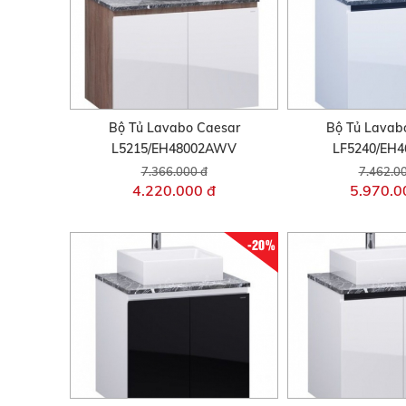
Bộ Tủ Lavabo Caesar
Bộ Tủ Lavab
L5215/EH48002AWV
LF5240/EH
7.366.000 đ
7.462.0
4.220.000 đ
5.970.0
-20%