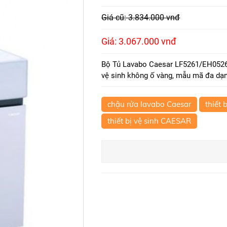
Giá cũ: 3.834.000 vnđ
Giá: 3.067.000 vnđ
Bộ Tủ Lavabo Caesar LF5261/EH0526
vệ sinh không ố vàng, mẫu mã đa dạng
chậu rửa lavabo Caesar
thiết 
thiết bị vệ sinh CAESAR