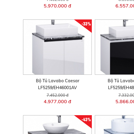
5.970.000 đ
6.557.0
-33%
Bộ Tủ Lavabo Caesar
Bộ Tủ Lavab
LF5259/EH46001AV
LF5259/EH4
7.452.000 đ
7.332.0
4.977.000 đ
5.866.0
-43%