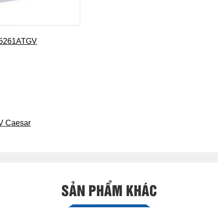
H05261ATGV
V Caesar
SẢN PHẨM KHÁC