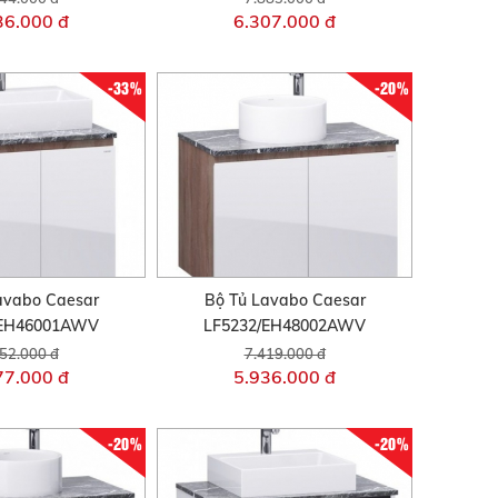
36.000 đ
6.307.000 đ
-33%
-20%
avabo Caesar
Bộ Tủ Lavabo Caesar
/EH46001AWV
LF5232/EH48002AWV
52.000 đ
7.419.000 đ
77.000 đ
5.936.000 đ
-20%
-20%