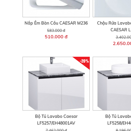
Nắp Êm Bàn Cầu CAESAR M236
Chậu Rửa Lavab
CAESAR L
583.000 đ
510.000 đ
3.402.0
2.650.0
-20%
Bộ Tủ Lavabo Caesar
Bộ Tủ Lavab
LF5257/EH48001AV
LF5258/EH
7.462.000 đ
8.196.0