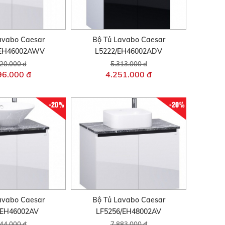
avabo Caesar
Bộ Tủ Lavabo Caesar
/EH46002AWV
L5222/EH46002ADV
20.000 đ
5.313.000 đ
96.000 đ
4.251.000 đ
-20%
-20%
avabo Caesar
Bộ Tủ Lavabo Caesar
/EH46002AV
LF5256/EH48002AV
44.000 đ
7.883.000 đ