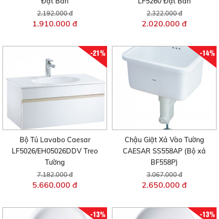
Đặt Bàn
LF5260 Đặt Bàn
2.192.000 đ
2.322.000 đ
1.910.000 đ
2.020.000 đ
-21%
-14%
Bộ Tủ Lavabo Caesar
Chậu Giặt Xả Vào Tường
LF5026/EH05026DDV Treo
CAESAR SS558AP (Bộ xả
Tường
BF558P)
7.182.000 đ
3.067.000 đ
5.660.000 đ
2.650.000 đ
-13%
-13%