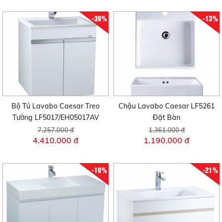
-39%
-13%
Bộ Tủ Lavabo Caesar Treo
Chậu Lavabo Caesar LF5261
Tường LF5017/EH05017AV
Đặt Bàn
7.257.000 đ
1.361.000 đ
4.410.000 đ
1.190.000 đ
-19%
-21%