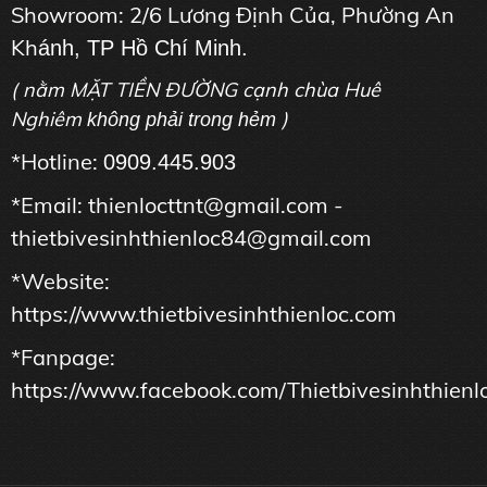
Showroom: 2/6 Lương Định Của, Phường An
Kh
ánh, TP Hồ Chí Minh.
( nằm MẶT TIỀN ĐƯỜNG cạnh chùa Huê
Nghiêm
)
không phải trong hẻm
*Hotline:
0909.445.903
*Email: thienlocttnt@gmail.com -
thietbivesinhthienloc84@gmail.com
*Website:
https://www.thietbivesinhthienloc.com
*Fanpage:
https://www.facebook.com/Thietbivesinhthienl