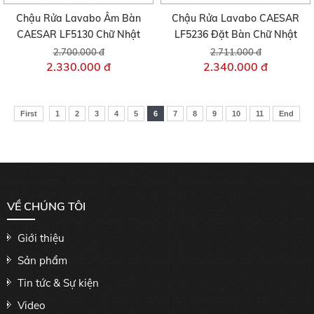
Chậu Rửa Lavabo Âm Bàn
Chậu Rửa Lavabo CAESAR
CAESAR LF5130 Chữ Nhật
LF5236 Đặt Bàn Chữ Nhật
2.700.000 đ
2.711.000 đ
2.330.000 đ
2.340.000 đ
First
1
2
3
4
5
6
7
8
9
10
11
End
VỀ CHÚNG TÔI
Giới thiệu
Sản phẩm
Tin tức & Sự kiện
Video