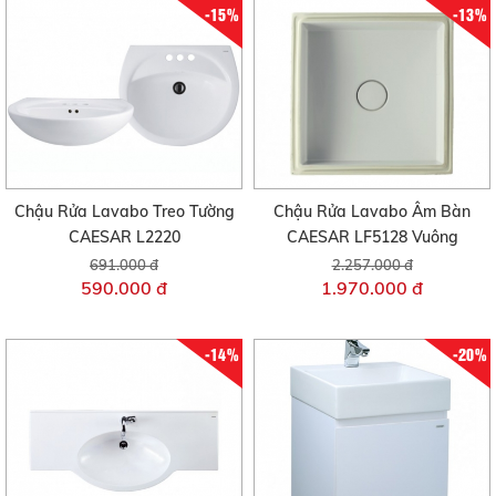
-15%
-13%
Chậu Rửa Lavabo Treo Tường
Chậu Rửa Lavabo Âm Bàn
CAESAR L2220
CAESAR LF5128 Vuông
691.000 đ
2.257.000 đ
590.000 đ
1.970.000 đ
-14%
-20%