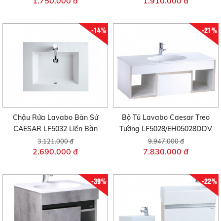
1.750.000 đ
1.910.000 đ
-14%
-21%
Chậu Rửa Lavabo Bàn Sứ
Bộ Tủ Lavabo Caesar Treo
CAESAR LF5032 Liền Bàn
Tường LF5028/EH05028DDV
3.121.000 đ
9.947.000 đ
2.690.000 đ
7.830.000 đ
-39%
-22%