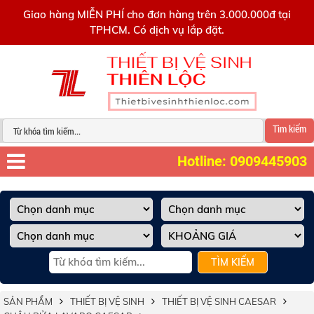
0909445903
Giao hàng MIỄN PHÍ cho đơn hàng trên 3.000.000đ tại
TPHCM. Có dịch vụ lắp đặt.
Tìm kiếm
Hotline: 0909445903
TÌM KIẾM
SẢN PHẨM
THIẾT BỊ VỆ SINH
THIẾT BỊ VỆ SINH CAESAR