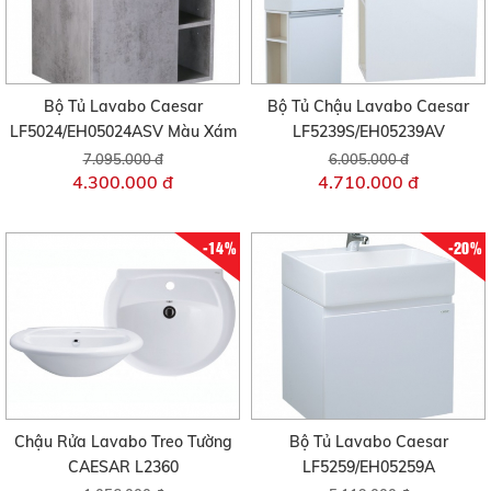
Bộ Tủ Lavabo Caesar
Bộ Tủ Chậu Lavabo Caesar
LF5024/EH05024ASV Màu Xám
LF5239S/EH05239AV
7.095.000 đ
6.005.000 đ
4.300.000 đ
4.710.000 đ
-14%
-20%
Chậu Rửa Lavabo Treo Tường
Bộ Tủ Lavabo Caesar
CAESAR L2360
LF5259/EH05259A