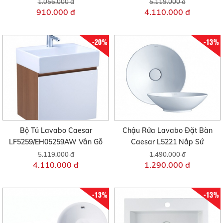
1.056.000 đ
5.119.000 đ
910.000 đ
4.110.000 đ
-20%
-13%
Bộ Tủ Lavabo Caesar
Chậu Rửa Lavabo Đặt Bàn
LF5259/EH05259AW Vân Gỗ
Caesar L5221 Nắp Sứ
5.119.000 đ
1.490.000 đ
4.110.000 đ
1.290.000 đ
-13%
-13%