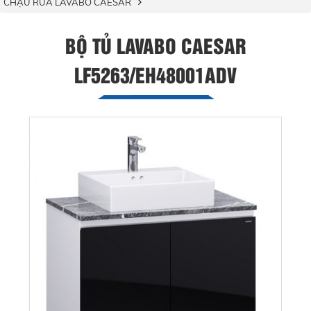
CHẬU RỬA LAVABO CAESAR
BỘ TỦ LAVABO CAESAR
LF5263/EH48001ADV