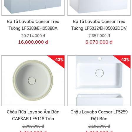
Bộ Tủ Lavabo Caesar Treo
Bộ Tủ Lavabo Caesar Treo
Tường LF5388/EH05388A
Tường LF5032/EH05032DDV
20.714.000 đ
7.657.000 đ
16.800.000 đ
6.070.000 đ
-13%
-13%
Chậu Rửa Lavabo Âm Bàn
Chậu Lavabo Caesar LF5259
CAESAR LF5118 Tròn
Đặt Bàn
2.009.000 đ
2.192.000 đ