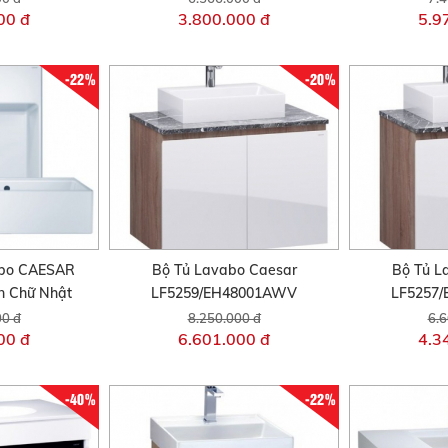
00 đ
3.800.000 đ
5.9
-22%
-20%
abo CAESAR
Bộ Tủ Lavabo Caesar
Bộ Tủ L
n Chữ Nhật
LF5259/EH48001AWV
LF5257
00 đ
8.250.000 đ
6.6
00 đ
6.601.000 đ
4.3
-40%
-22%