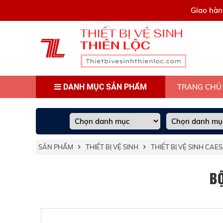
0909445903
Giao hàn
DANH MỤC SẢN PHẨM
TRANG CHỦ
SẢN PHẨM
THIẾT BỊ VỆ SINH
THIẾT BỊ VỆ SINH CAE
B