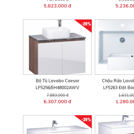
5.823.000 đ
5.236.0
-20%
Bộ Tủ Lavabo Caesar
Chậu Rửa Lav
LF5256/EH48002AWV
LF5263 Đặt Bà
7.883.000 đ
1.631.0
6.307.000 đ
1.280.0
-39%