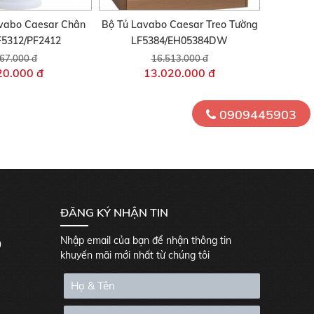
vabo Caesar Chân
Bộ Tủ Lavabo Caesar Treo Tường
F5312/PF2412
LF5384/EH05384DW
67.000 đ
16.513.000 đ
20.000 đ
13.020.000 đ
0909445903
ĐĂNG KÝ NHẬN TIN
Nhập email của bạn để nhận thông tin
0
khuyến mãi mới nhất từ chúng tôi