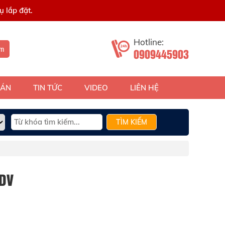
 lắp đặt.
Hotline:
ếm
0909445903
 ÁN
TIN TỨC
VIDEO
LIÊN HỆ
TÌM KIẾM
DV