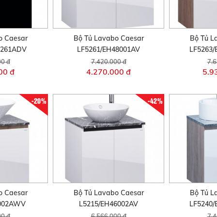
o Caesar
Bộ Tủ Lavabo Caesar
Bộ Tủ L
5261ADV
LF5261/EH48001AV
LF5263
00 đ
7.420.000 đ
7.6
00 đ
4.270.000 đ
5.9
-20%
-42%
o Caesar
Bộ Tủ Lavabo Caesar
Bộ Tủ L
6002AWV
L5215/EH46002AV
LF5240
00 đ
6.566.000 đ
7.4