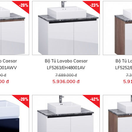
-20%
-23%
o Caesar
Bộ Tủ Lavabo Caesar
Bộ Tủ L
8001AWV
LF5263/EH48001AV
LF5252
00 đ
7.689.000 đ
7.3
00 đ
5.936.000 đ
5.9
-20%
-42%