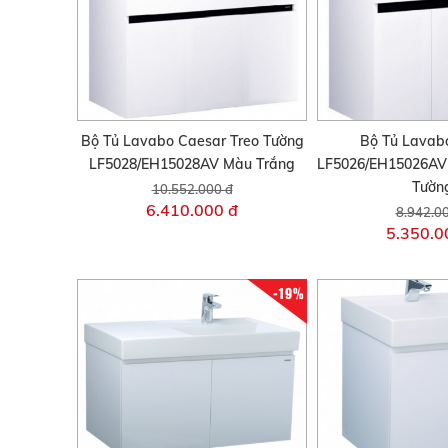
Bộ Tủ Lavabo Caesar Treo Tường
Bộ Tủ Lavab
LF5028/EH15028AV Màu Trắng
LF5026/EH15026AV
Tườn
10.552.000 đ
6.410.000 đ
8.942.0
5.350.0
-19%