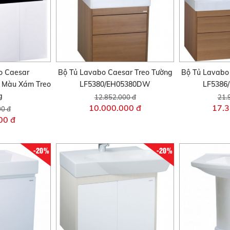
o Caesar
Bộ Tủ Lavabo Caesar Treo Tường
Bộ Tủ Lavabo
 Màu Xám Treo
LF5380/EH05380DW
LF5386
g
12.852.000 đ
21.
10.000.000 đ
17.3
00 đ
00 đ
-20%
-20%