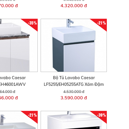
70.000 đ
4.320.000 đ
-35%
-21%
avabo Caesar
Bộ Tủ Lavabo Caesar
/EH46001AWV
LF5255/EH05255ATG Xám Đậm
64.000 đ
4.530.000 đ
46.000 đ
3.590.000 đ
-21%
-39%