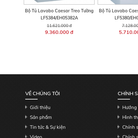
Bộ Tủ Lavabo Caesar Treo Tường
Bộ Tủ Lavabo Caes
LF5384/EH05382A
LF5380/EH
11.621.000 đ
7.128.0
9.360.000 đ
5.710.0
VỀ CHÚNG TÔI
CHÍNH 
Giới thiệu
Hướng 
Sản phẩm
Hình t
Tin tức & Sự kiện
Chính 
Video
Chính 