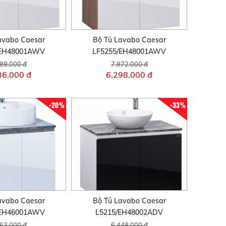
avabo Caesar
Bộ Tủ Lavabo Caesar
/EH48001AWV
LF5255/EH48001AWV
89.000 đ
7.872.000 đ
36.000 đ
6.298.000 đ
-20%
-33%
avabo Caesar
Bộ Tủ Lavabo Caesar
/EH46001AWV
L5215/EH48002ADV
63.000 đ
6.448.000 đ