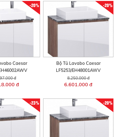
-20%
-20%
avabo Caesar
Bộ Tủ Lavabo Caesar
/EH46002AWV
LF5253/EH48001AWV
97.000 đ
8.250.000 đ
18.000 đ
6.601.000 đ
-23%
-20%