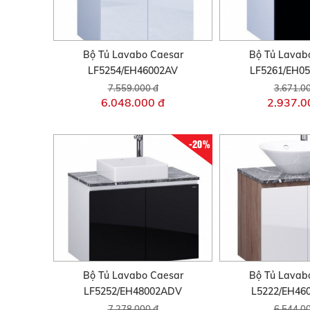
Bộ Tủ Lavabo Caesar
Bộ Tủ Lavab
LF5254/EH46002AV
LF5261/EH0
7.559.000 đ
3.671.0
6.048.000 đ
2.937.0
-20%
Bộ Tủ Lavabo Caesar
Bộ Tủ Lavab
LF5252/EH48002ADV
L5222/EH4
7.278.000 đ
6.544.0