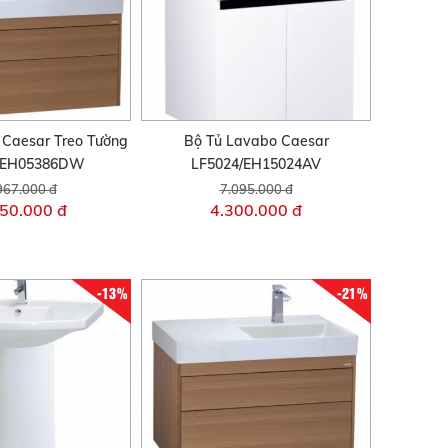
 Caesar Treo Tường
Bộ Tủ Lavabo Caesar
/EH05386DW
LF5024/EH15024AV
967.000 đ
7.095.000 đ
50.000 đ
4.300.000 đ
-13%
-21%