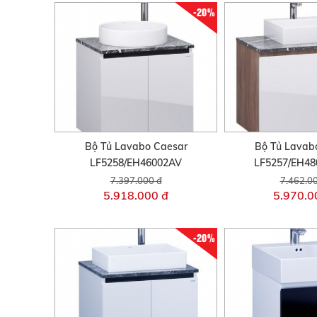
-20%
Bộ Tủ Lavabo Caesar
Bộ Tủ Lavab
LF5258/EH46002AV
LF5257/EH4
7.397.000 đ
7.462.0
5.918.000 đ
5.970.0
-20%