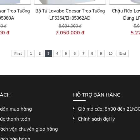
ar Treo Tường
Bộ Tủ Lavabo Caesar Treo Tường
Chậu Rửa La
05380A
LF5364/EH05362AD
Đứng L
00 đ
8.834.000 đ
5.9
00 đ
7.050.000 đ
5.2
First
1
2
3
4
5
6
7
8
9
10
End
SÁCH
HỖ TRỢ BÁN HÀNG
dẫn mua hàng
Giờ mở cửa: 8h30 đến 21h3
hức thanh toán
Chính sách đại lý
sách vận chuyển giao hàng
sách bảo hành