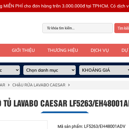
g MIỄN PHÍ cho đơn hàng trên 3.000.000đ tại TPHCM. Có dịch vụ
Tìm ki
GIỚI THIỆU
THƯƠNG HIỆU
DỊCH VỤ
DỰ
SAR
CHẬU RỬA LAVABO CAESAR
Ộ TỦ LAVABO CAESAR LF5263/EH48001A
LF5263/EH48001ADV
Mã sản phẩm: