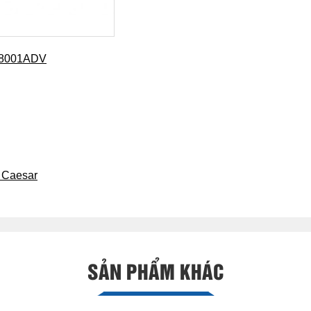
H48001ADV
 Caesar
SẢN PHẨM KHÁC