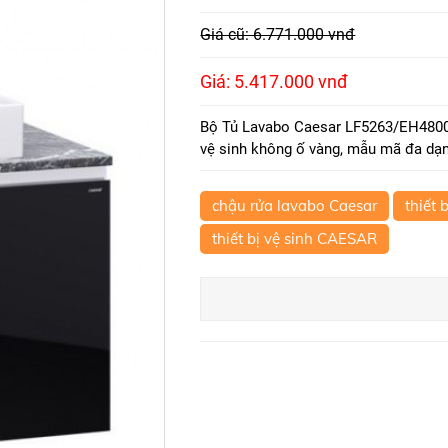
Giá cũ: 6.771.000 vnđ
Giá: 5.417.000 vnđ
Bộ Tủ Lavabo Caesar LF5263/EH48001
vệ sinh không ố vàng, mẫu mã đa dạng
chậu rửa lavabo Caesar
thiết 
thiết bị vệ sinh CAESAR