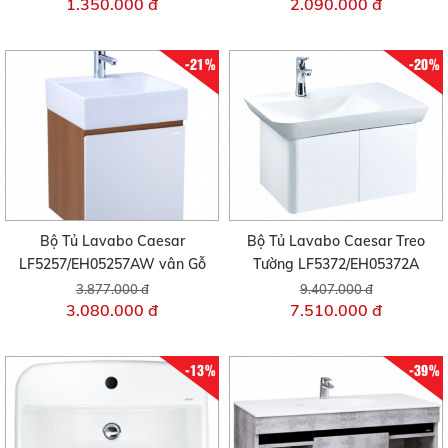
1.350.000 đ
2.090.000 đ
-21%
-20%
Bộ Tủ Lavabo Caesar
Bộ Tủ Lavabo Caesar Treo
LF5257/EH05257AW vân Gỗ
Tường LF5372/EH05372A
3.877.000 đ
9.407.000 đ
3.080.000 đ
7.510.000 đ
-13%
-39%