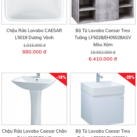
Chậu Rửa Lavabo CAESAR
Bộ Tủ Lavabo Caesar Treo
L5019 Dương Vành
Tường LF5028/EH05028ASV
Màu Xám
1.015.000 đ
880.000 đ
10.552.000 đ
6.410.000 đ
-19%
-20%
Chậu Rửa Lavabo Caesar Chân
Bộ Tủ Lavabo Caesar Treo