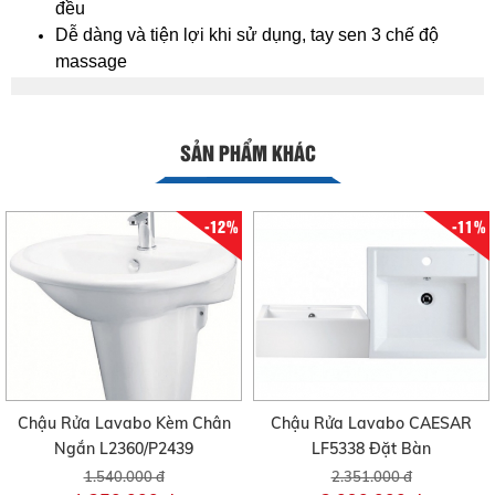
đều
Dễ dàng và tiện lợi khi sử dụng, tay sen 3 chế độ
massage
SẢN PHẨM KHÁC
-12%
-11%
Chậu Rửa Lavabo Kèm Chân
Chậu Rửa Lavabo CAESAR
Ngắn L2360/P2439
LF5338 Đặt Bàn
1.540.000 đ
2.351.000 đ