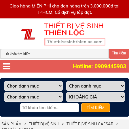
0909445903
Giao hàng MIỄN PHÍ cho đơn hàng trên 3.000.000đ tại
TPHCM. Có dịch vụ lắp đặt.
Tìm kiếm
Hotline: 0909445903
TÌM KIẾM
SẢN PHẨM
THIẾT BỊ VỆ SINH
THIẾT BỊ VỆ SINH CAESAR