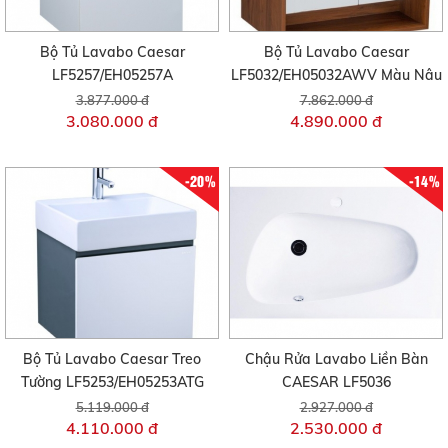
Bộ Tủ Lavabo Caesar
Bộ Tủ Lavabo Caesar
LF5257/EH05257A
LF5032/EH05032AWV Màu Nâu
3.877.000 đ
7.862.000 đ
3.080.000 đ
4.890.000 đ
-20%
-14%
Bộ Tủ Lavabo Caesar Treo
Chậu Rửa Lavabo Liền Bàn
Tường LF5253/EH05253ATG
CAESAR LF5036
5.119.000 đ
2.927.000 đ
4.110.000 đ
2.530.000 đ