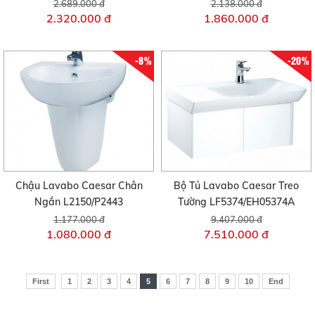
2.689.000 đ
2.138.000 đ
2.320.000 đ
1.860.000 đ
-8%
-20%
Chậu Lavabo Caesar Chân
Bộ Tủ Lavabo Caesar Treo
Ngắn L2150/P2443
Tường LF5374/EH05374A
1.177.000 đ
9.407.000 đ
1.080.000 đ
7.510.000 đ
First
1
2
3
4
5
6
7
8
9
10
End