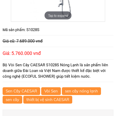
Tap to expand
S1028S
Mã sản phẩm:
Giá cũ: 7.689.000 vnđ
Giá: 5.760.000 vnđ
Bộ Vòi Sen Cây CAESAR S1028S Nóng Lạnh là sản phẩm liên
doanh giữa Đài Loan và Việt Nam được thiết kế đặc biệt với
công nghệ (ECOFUL SHOWER) giúp tiết kiệm nước.
Sen Cây CAESAR
Vòi Sen
sen cây nóng lạnh
sen cây
thiết bị vệ sinh CAESAR