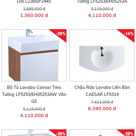
Dài L2365/P2445
Tường LF5253/EH05253A
1.685.000 đ
5.119.000 đ
1.360.000 đ
4.110.000 đ
-20%
-14%
Bộ Tủ Lavabo Caesar Treo
Chậu Rửa Lavabo Liền Bàn
Tường LF5253/EH05253AW Vân
CAESAR LF5314
Gỗ
7.411.000 đ
6.340.000 đ
5.119.000 đ
4.110.000 đ
-39%
-20%