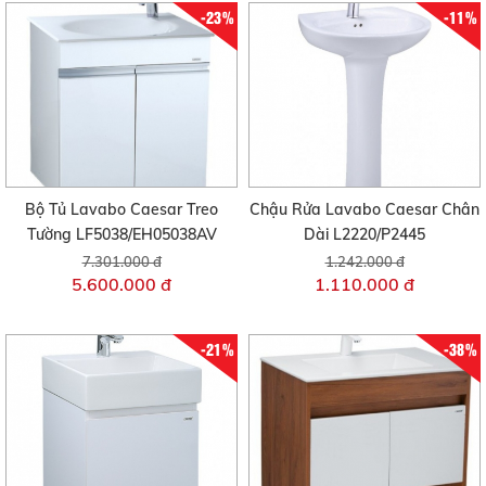
-23%
-11%
Bộ Tủ Lavabo Caesar Treo
Chậu Rửa Lavabo Caesar Chân
Tường LF5038/EH05038AV
Dài L2220/P2445
7.301.000 đ
1.242.000 đ
5.600.000 đ
1.110.000 đ
-21%
-38%