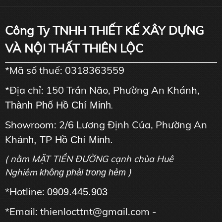
Công Ty TNHH THIẾT KẾ XÂY DỰNG
VÀ NỘI THẤT THIÊN LỘC
*Mã số thuế: 0318363559
*Địa chỉ: 150 Trần Não, Phường An Khánh,
Thành Phố Hồ Chí Minh
.
Showroom: 2/6 Lương Định Của, Phường An
Kh
ánh, TP Hồ Chí Minh.
( nằm MẶT TIỀN ĐƯỜNG cạnh chùa Huê
Nghiêm
)
không phải trong hẻm
*Hotline:
0909.445.903
*Email: thienlocttnt@gmail.com -