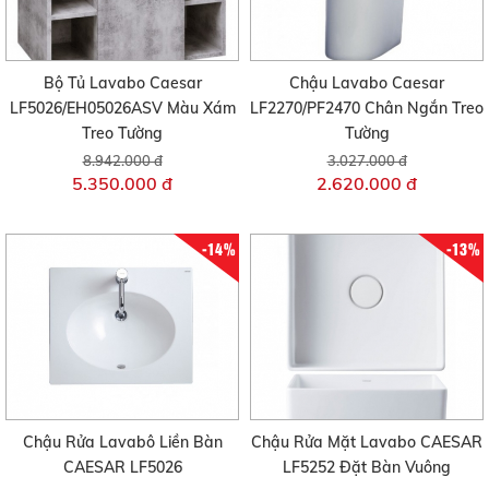
Bộ Tủ Lavabo Caesar
Chậu Lavabo Caesar
LF5026/EH05026ASV Màu Xám
LF2270/PF2470 Chân Ngắn Treo
Treo Tường
Tường
8.942.000 đ
3.027.000 đ
5.350.000 đ
2.620.000 đ
-14%
-13%
Chậu Rửa Lavabô Liền Bàn
Chậu Rửa Mặt Lavabo CAESAR
CAESAR LF5026
LF5252 Đặt Bàn Vuông