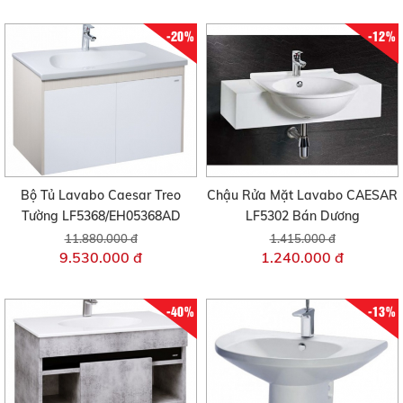
-20%
-12%
Bộ Tủ Lavabo Caesar Treo
Chậu Rửa Mặt Lavabo CAESAR
Tường LF5368/EH05368AD
LF5302 Bán Dương
11.880.000 đ
1.415.000 đ
9.530.000 đ
1.240.000 đ
-40%
-13%