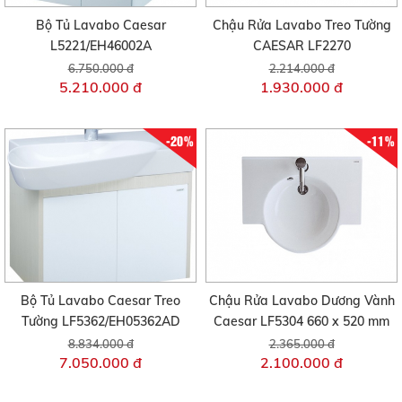
Bộ Tủ Lavabo Caesar
Chậu Rửa Lavabo Treo Tường
L5221/EH46002A
CAESAR LF2270
6.750.000 đ
2.214.000 đ
5.210.000 đ
1.930.000 đ
-20%
-11%
Bộ Tủ Lavabo Caesar Treo
Chậu Rửa Lavabo Dương Vành
Tường LF5362/EH05362AD
Caesar LF5304 660 x 520 mm
8.834.000 đ
2.365.000 đ
7.050.000 đ
2.100.000 đ