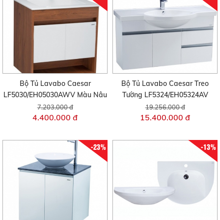
Bộ Tủ Lavabo Caesar
Bộ Tủ Lavabo Caesar Treo
LF5030/EH05030AWV Màu Nâu
Tường LF5324/EH05324AV
7.203.000 đ
19.256.000 đ
4.400.000 đ
15.400.000 đ
-23%
-13%