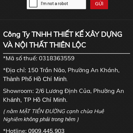
Công Ty TNHH THIẾT KẾ XÂY DỰNG
VÀ NỘI THẤT THIÊN LỘC
*Mã số thuế: 0318363559
*Địa chỉ: 150 Trần Não, Phường An Khánh,
Thành Phố Hồ Chí Minh
.
Showroom: 2/6 Lương Định Của, Phường An
Kh
ánh, TP Hồ Chí Minh.
( nằm MẶT TIỀN ĐƯỜNG cạnh chùa Huê
Nghiêm
)
không phải trong hẻm
*Hotline:
0909.445.903