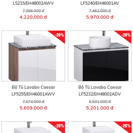
L5215/EH48002AWV
LF5240/EH46001AV
7.366.000 đ
7.462.000 đ
4.220.000 đ
5.970.000 đ
-20%
-20%
Bộ Tủ Lavabo Caesar
Bộ Tủ Lavabo Caesar
LF5255/EH46001AWV
LF5232/EH48002ADV
7.074.000 đ
6.501.000 đ
5.659.000 đ
5.201.000 đ
-20%
-20%