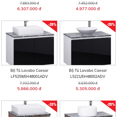
7.883.000 đ
7.452.000 đ
6.307.000 đ
4.977.000 đ
-20%
-20%
Bộ Tủ Lavabo Caesar
Bộ Tủ Lavabo Caesar
LF5259/EH48001ADV
L5221/EH48002ADV
7.332.000 đ
6.630.000 đ
5.866.000 đ
5.305.000 đ
-33%
-20%