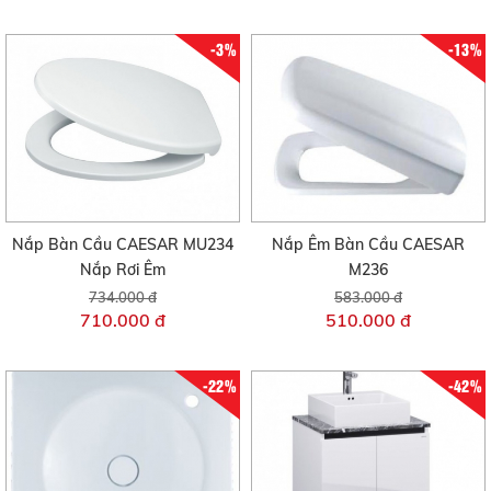
-3%
-13%
Nắp Bàn Cầu CAESAR MU234
Nắp Êm Bàn Cầu CAESAR
Nắp Rơi Êm
M236
734.000 đ
583.000 đ
710.000 đ
510.000 đ
-22%
-42%