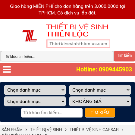
0909445903
Giao hàng MIỄN PHÍ cho đơn hàng trên 3.000.000đ tại
TPHCM. Có dịch vụ lắp đặt.
Tìm kiếm
Hotline: 0909445903
TÌM KIẾM
SẢN PHẨM
THIẾT BỊ VỆ SINH
THIẾT BỊ VỆ SINH CAESAR