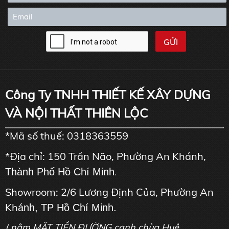
Công Ty TNHH THIẾT KẾ XÂY DỰNG
VÀ NỘI THẤT THIÊN LỘC
*Mã số thuế: 0318363559
*Địa chỉ: 150 Trần Não, Phường An Khánh,
Thành Phố Hồ Chí Minh
.
Showroom: 2/6 Lương Định Của, Phường An
Kh
ánh, TP Hồ Chí Minh.
( nằm MẶT TIỀN ĐƯỜNG cạnh chùa Huê