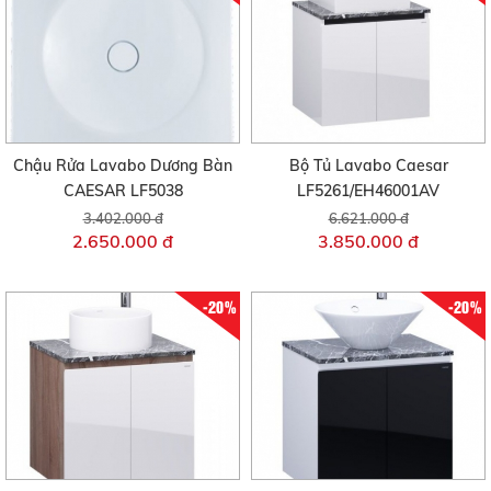
Chậu Rửa Lavabo Dương Bàn
Bộ Tủ Lavabo Caesar
CAESAR LF5038
LF5261/EH46001AV
3.402.000 đ
6.621.000 đ
2.650.000 đ
3.850.000 đ
-20%
-20%