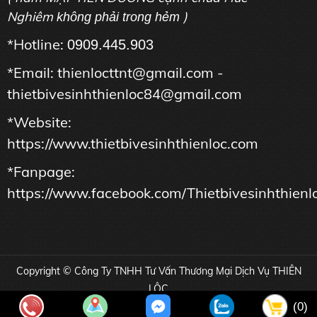
Nghiêm
)
không phải trong hẻm
*Hotline:
0909.445.903
*Email: thienlocttnt@gmail.com -
thietbivesinhthienloc84@gmail.com
*Website:
https://www.thietbivesinhthienloc.com
*Fanpage:
https://www.facebook.com/Thietbivesinhthienl
Copyright © Công Ty TNHH Tư Vấn Thương Mại Dịch Vụ THIÊN
LỘC
Online: 57 | Tổng truy cập: 16959113
(0)