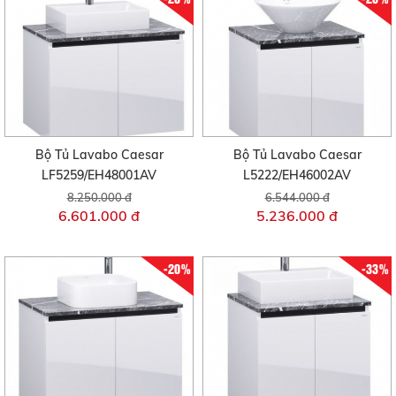
Bộ Tủ Lavabo Caesar
Bộ Tủ Lavabo Caesar
LF5259/EH48001AV
L5222/EH46002AV
8.250.000 đ
6.544.000 đ
6.601.000 đ
5.236.000 đ
-20%
-33%