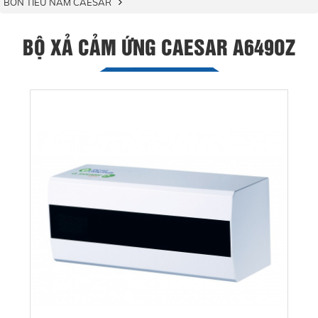
BỒN TIỂU NAM CAESAR
BỘ XẢ CẢM ỨNG CAESAR A649OZ