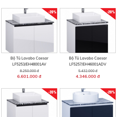
-20%
-20%
Bộ Tủ Lavabo Caesar
Bộ Tủ Lavabo Caesar
LF5253/EH48001AV
LF5257/EH46001ADV
8.250.000 đ
5.432.000 đ
6.601.000 đ
4.346.000 đ
-35%
-20%