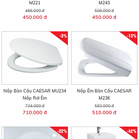
M221
M243
486.000 đ
506.000 đ
450.000 đ
450.000 đ
-3%
-13%
Nắp Bàn Cầu CAESAR MU234
Nắp Êm Bàn Cầu CAESAR
Nắp Rơi Êm
M236
734.000 đ
583.000 đ
710.000 đ
510.000 đ
-22%
-42%