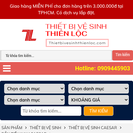
0909445903
Giao hàng MIỄN PHÍ cho đơn hàng trên 3.000.000đ tại
TPHCM. Có dịch vụ lắp đặt.
Tìm kiếm
Hotline: 0909445903
TÌM KIẾM
SẢN PHẨM
THIẾT BỊ VỆ SINH
THIẾT BỊ VỆ SINH CAESAR