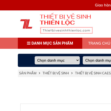
0909445903
Giao hàn
DANH MỤC SẢN PHẨM
TRANG CHỦ
SẢN PHẨM
THIẾT BỊ VỆ SINH
THIẾT BỊ VỆ SINH CAE