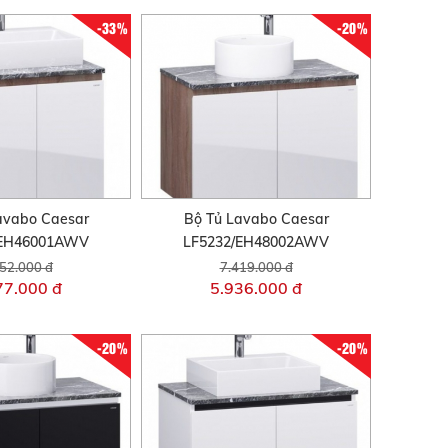
-33%
-20%
avabo Caesar
Bộ Tủ Lavabo Caesar
/EH46001AWV
LF5232/EH48002AWV
52.000 đ
7.419.000 đ
77.000 đ
5.936.000 đ
-20%
-20%