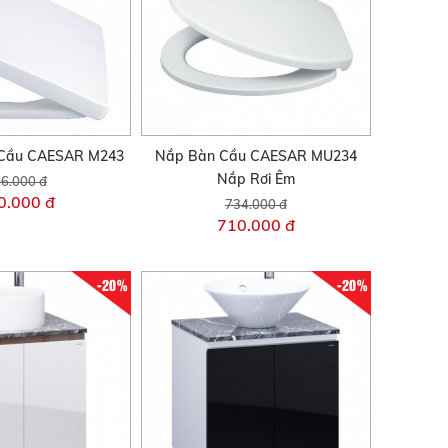
Cầu CAESAR M243
Nắp Bàn Cầu CAESAR MU234
Nắp Rơi Êm
6.000 đ
0.000 đ
734.000 đ
710.000 đ
-20%
-20%