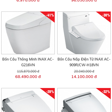
-41%
-30%
Bồn Cầu Thông Minh INAX AC-
Bồn Cầu Nắp Điện Tử INAX AC-
G216VN
909R/CW-H18VN
115.870.000 đ
20.040.000 đ
68.490.000 đ
14.100.000 đ
-28%
-32%