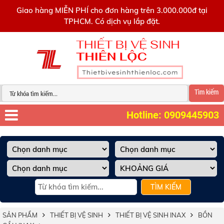
0909445903
Giao hàng MIỄN PHÍ cho đơn hàng trên 3.000.000đ tại
TPHCM. Có dịch vụ lắp đặt.
Tìm kiếm
Hotline: 0909445903
TÌM KIẾM
SẢN PHẨM
THIẾT BỊ VỆ SINH
THIẾT BỊ VỆ SINH INAX
BỒN