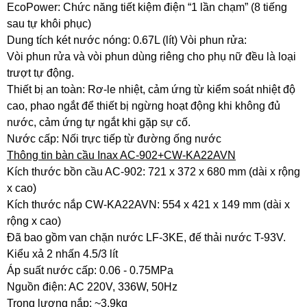
EcoPower: Chức năng tiết kiệm điện “1 lần chạm” (8 tiếng
sau tự khôi phục)
Dung tích két nước nóng: 0.67L (lít) Vòi phun rửa:
Vòi phun rửa và vòi phun dùng riêng cho phụ nữ đều là loại
trượt tự động.
Thiết bị an toàn: Rơ-le nhiệt, cảm ứng từ kiểm soát nhiệt độ
cao, phao ngắt để thiết bị ngừng hoạt động khi không đủ
nước, cảm ứng tự ngắt khi gặp sự cố.
Nước cấp: Nối trực tiếp từ đường ống nước
Thông tin bàn cầu Inax AC-902+CW-KA22AVN
Kích thước bồn cầu AC-902: 721 x 372 x 680 mm (dài x rộng
x cao)
Kích thước nắp CW-KA22AVN: 554 x 421 x 149 mm (dài x
rộng x cao)
Đã bao gồm van chặn nước LF-3KE, đế thải nước T-93V.
Kiểu xả 2 nhấn 4.5/3 lít
Áp suất nước cấp: 0.06 - 0.75MPa
Nguồn điện: AC 220V, 336W, 50Hz
Trọng lượng nắp: ~3.9kg