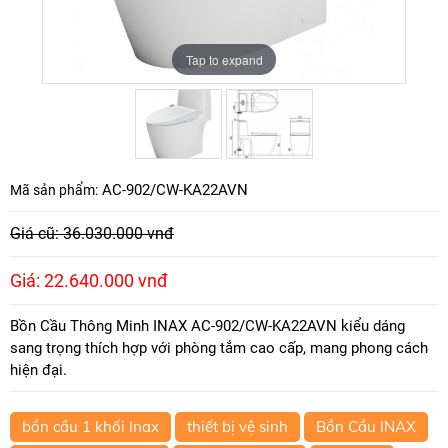
Tap to expand
Tap to expand
AC-902/CW-KA22AVN
Mã sản phẩm:
Giá cũ: 36.030.000 vnđ
Giá: 22.640.000 vnđ
Bồn Cầu Thông Minh INAX AC-902/CW-KA22AVN kiểu dáng
sang trọng thích hợp với phòng tắm cao cấp, mang phong cách
hiện đại.
bồn cầu 1 khối Inax
thiết bị vệ sinh
Bồn Cầu INAX