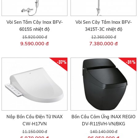
Vòi Sen Tắm Cây Inax BFV-
Vòi Sen Cây Tắm Inax BFV-
6015S nhiệt độ
3415T-3C nhiệt độ
15.920.000 đ
12.360.000 đ
9.590.000 đ
7.380.000 đ
-37%
-31%
Nắp Bồn Cầu Điện Tử INAX
Bồn Cầu Cảm Ứng INAX REGIO
CW-H17VN
DV-R115VH-VN/BKG
11.150.000 đ
140.140.000 đ
6.970.000 đ
96.050.000 đ