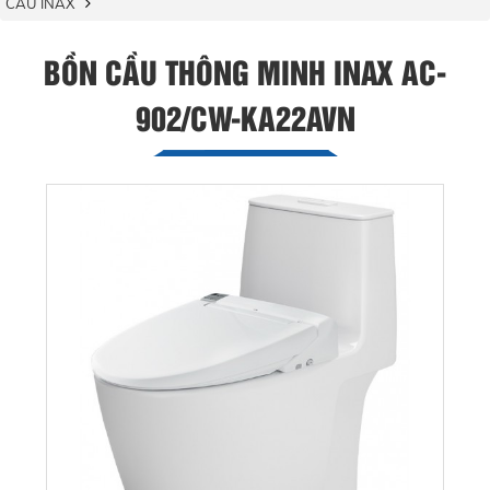
CẦU INAX
BỒN CẦU THÔNG MINH INAX AC-
902/CW-KA22AVN