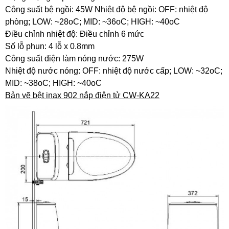
Công suất bệ ngồi: 45W Nhiệt độ bệ ngồi: OFF: nhiệt độ
phòng; LOW: ~28oC; MID: ~36oC; HIGH: ~40oC
Điều chỉnh nhiệt độ: Điều chỉnh 6 mức
Số lỗ phun: 4 lỗ x 0.8mm
Công suất điện làm nóng nước: 275W
Nhiệt độ nước nóng: OFF: nhiệt độ nước cấp; LOW: ~32oC;
MID: ~38oC; HIGH: ~40oC
Bản vẽ bệt inax 902 nắp điện tử CW-KA22