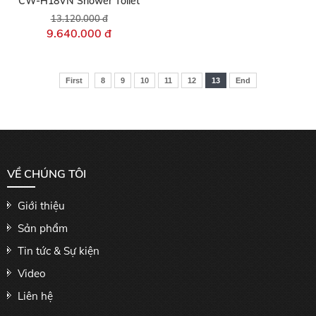
CW-H18VN Shower Toilet
13.120.000 đ
9.640.000 đ
First
8
9
10
11
12
13
End
VỀ CHÚNG TÔI
Giới thiệu
Sản phẩm
Tin tức & Sự kiện
Video
Liên hệ