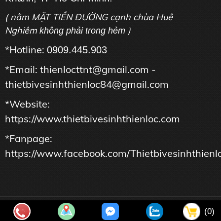
( nằm MẶT TIỀN ĐƯỜNG cạnh chùa Huê
Nghiêm
)
không phải trong hẻm
*Hotline:
0909.445.903
*Email: thienlocttnt@gmail.com -
thietbivesinhthienloc84@gmail.com
*Website:
https://www.thietbivesinhthienloc.com
*Fanpage:
https://www.facebook.com/Thietbivesinhthienl
Copyright © Công Ty TNHH Tư Vấn Thương Mại Dịch Vụ THIÊN
(0)
LỘC