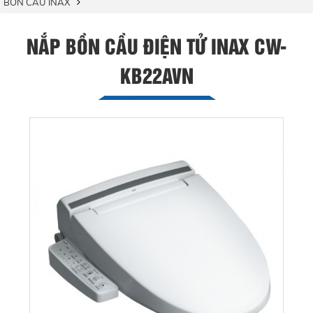
BỒN CẦU INAX
NẮP BỒN CẦU ĐIỆN TỬ INAX CW-
KB22AVN