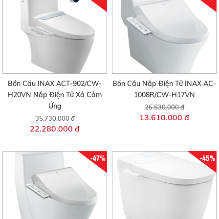
Bồn Cầu INAX ACT-902/CW-
Bồn Cầu Nắp Điện Tử INAX AC-
H20VN Nắp Điện Tử Xả Cảm
1008R/CW-H17VN
Ứng
25.530.000 đ
13.610.000 đ
35.730.000 đ
22.280.000 đ
-47%
-45%