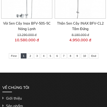
Vòi Sen Cây Inax BFV-50S-5C
Thân Sen Cây INAX BFV-CL2
Nóng Lạnh
Tắm Đứng
13.290.000 đ
8.180.000 đ
10.580.000 đ
4.950.000 đ
First
1
2
3
4
5
6
7
8
9
10
End
VỀ CHÚNG TÔI
Giới thiệu
Sản phẩm