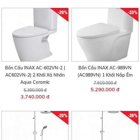
-29%
-33%
Bồn Cầu INAX AC-602VN-2 (
Bồn Cầu INAX AC-989VN
AC602VN-2) 2 Khối Xả Nhấn
(AC989VN) 1 Khối Nắp Êm
Aqua Ceramic
7.910.000 đ
5.290.000 đ
5.300.000 đ
3.740.000 đ
-20%
-39%