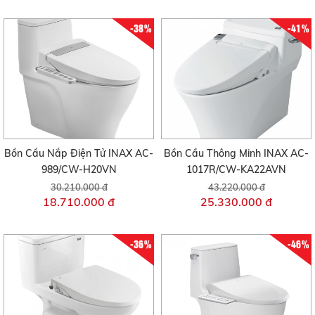
-38%
-41%
Bồn Cầu Nắp Điện Tử INAX AC-
Bồn Cầu Thông Minh INAX AC-
989/CW-H20VN
1017R/CW-KA22AVN
30.210.000 đ
43.220.000 đ
18.710.000 đ
25.330.000 đ
-36%
-46%