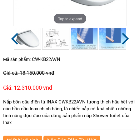
Tap to expand
Tap to expand
Tap to expand
Tap to expand
Tap to expand
CW-KB22AVN
Mã sản phẩm:
Giá cũ: 18.150.000 vnđ
Giá: 12.310.000 vnđ
Nắp bồn cầu điện tử INAX CWKB22AVN tương thích hầu hết với
các bồn cầu Inax chính hãng, là chiếc nắp có khá nhiều những
tính năng độc đáo của dòng sản phẩm nắp Shower toilet của
Inax