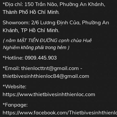
*Địa chỉ: 150 Trần Não, Phường An Khánh,
Thành Phố Hồ Chí Minh
.
Showroom: 2/6 Lương Định Của, Phường An
Kh
ánh, TP Hồ Chí Minh.
( nằm MẶT TIỀN ĐƯỜNG cạnh chùa Huê
Nghiêm
)
không phải trong hẻm
*Hotline:
0909.445.903
*Email: thienlocttnt@gmail.com -
thietbivesinhthienloc84@gmail.com
*Website:
https://www.thietbivesinhthienloc.com
*Fanpage:
https://www.facebook.com/Thietbivesinhthienl