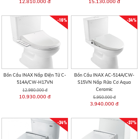
12.810.000 đ
15.130.000 đ
-16%
-34%
Bồn Cầu INAX Nắp Điện Tử C-
Bồn Cầu INAX AC-514A/CW-
514A/CW-H17VN
S15VN Nắp Rửa Cơ Aqua
Ceramic
12.980.000 đ
10.930.000 đ
5.950.000 đ
3.940.000 đ
-34%
-37%