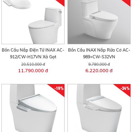
Bồn Cầu Nắp Điện Tử INAX AC-
Bồn Cầu INAX Nắp Rửa Cơ AC-
912/CW-H17VN Xả Gạt
989+CW-S32VN
20.510.000 đ
9.780.000 đ
11.790.000 đ
6.220.000 đ
-19%
-34%