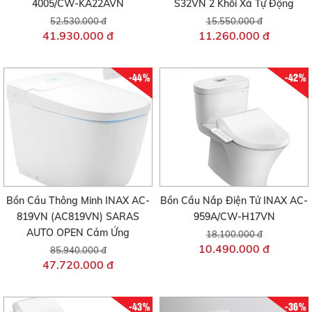
4005/CW-KA22AVN
S32VN 2 Khối Xả Tự Động
52.530.000 đ
15.550.000 đ
41.930.000 đ
11.260.000 đ
-44%
-42%
Bồn Cầu Thông Minh INAX AC-
Bồn Cầu Nắp Điện Tử INAX AC-
819VN (AC819VN) SARAS
959A/CW-H17VN
AUTO OPEN Cảm Ứng
18.100.000 đ
10.490.000 đ
85.940.000 đ
47.720.000 đ
-43%
-36%