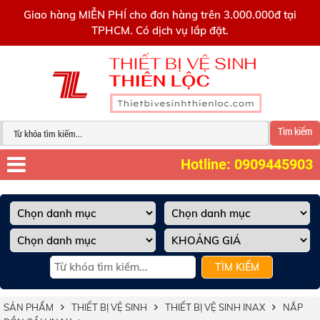
0909445903
Giao hàng MIỄN PHÍ cho đơn hàng trên 3.000.000đ tại
TPHCM. Có dịch vụ lắp đặt.
Tìm kiếm
Hotline: 0909445903
TÌM KIẾM
SẢN PHẨM
THIẾT BỊ VỆ SINH
THIẾT BỊ VỆ SINH INAX
NẮP