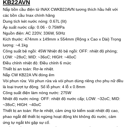
KB22AVN
Nắp bồn cầu điện tử INAX CWKB22AVN tương thích hầu hết với
các bồn cầu Inax chính hãng
Dung tích két nước nóng: 0.67L (lít)
Áp suất nước cấp: 0.06 - 0.75MPa
Nguồn điện: AC 220V, 336W, 50Hz
Kích thước: 474mm x 149mm x 554mm (Rộng x Cao x Dài) Trọng
lượng: ~4.1kg
Công suất bệ ngồi: 45W Nhiệt độ bệ ngồi: OFF: nhiệt độ phòng;
LOW: ~28oC; MID: ~36oC; HIGH: ~40oC
Điều chỉnh nhiệt độ: Điều chỉnh 6 mức
Thiết bị an toàn: Rơ-le nhiệt.
Nắp CW KB22A VN đóng êm
Vòi phun rửa: Vòi phun rửa và vòi phun dùng riêng cho phụ nữ đều
là loại trượt tự động. Số lỗ phun: 4 lỗ x 0.8mm
Công suất điện làm nóng nước: 275W
Nhiệt độ nước nóng: OFF: nhiệt độ nước cấp; LOW: ~32oC; MID:
~38oC; HIGH: ~40oC
Thiết bị an toàn: Rơ-le nhiệt, cảm ứng từ kiểm soát nhiệt độ cao,
phao ngắt để thiết bị ngừng hoạt động khi không đủ nước, cảm
ứng tự ngắt khi gặp sự cố.