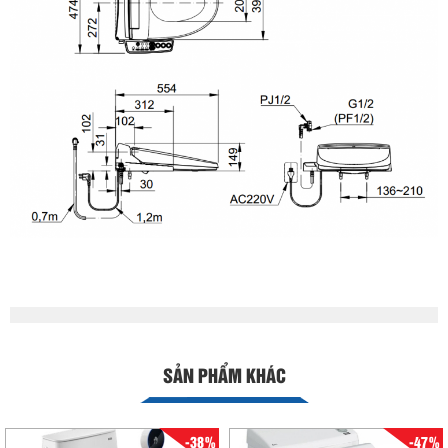
SẢN PHẨM KHÁC
-38%
-47%