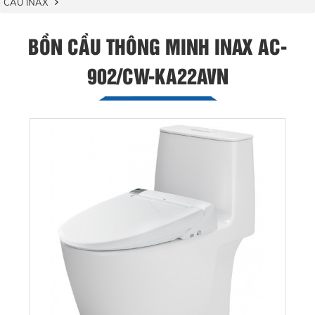
CẦU INAX
BỒN CẦU THÔNG MINH INAX AC-
902/CW-KA22AVN