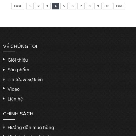
First
1
2
3
4
5
6
7
8
9
10
End
VỀ CHÚNG TÔI
Giới thiệu
Sản phẩm
Tin tức & Sự kiện
Video
Liên hệ
CHÍNH SÁCH
Hướng dẫn mua hàng