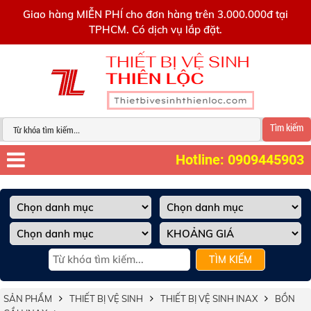
0909445903
Giao hàng MIỄN PHÍ cho đơn hàng trên 3.000.000đ tại
TPHCM. Có dịch vụ lắp đặt.
Tìm kiếm
Hotline: 0909445903
TÌM KIẾM
SẢN PHẨM
THIẾT BỊ VỆ SINH
THIẾT BỊ VỆ SINH INAX
BỒN