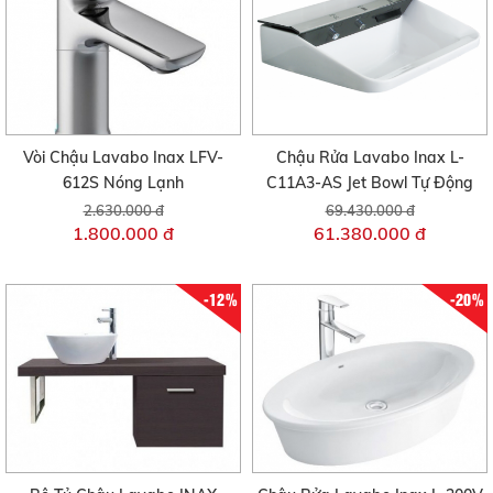
Vòi Chậu Lavabo Inax LFV-
Chậu Rửa Lavabo Inax L-
612S Nóng Lạnh
C11A3-AS Jet Bowl Tự Động
2.630.000 đ
69.430.000 đ
1.800.000 đ
61.380.000 đ
-12%
-20%