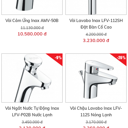
Vòi Cảm Ứng Inax AMV-50B
Vòi Lavabo Inax LFV-112SH
Đặt Bàn Cổ Cao
11.130.000 đ
10.580.000 đ
4.200.000 đ
3.230.000 đ
-9%
-26%
Vòi Ngắt Nước Tự Động Inax
Vòi Chậu Lavabo Inax LFV-
LFV-P02B Nước Lạnh
112S Nóng Lạnh
3.450.000 đ
3.170.000 đ
3.130.000 đ
2.360.000 đ