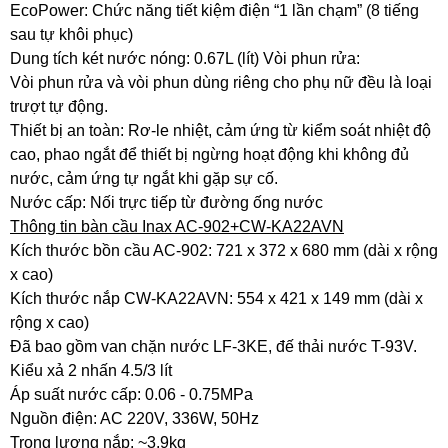
EcoPower: Chức năng tiết kiệm điện “1 lần chạm” (8 tiếng
sau tự khôi phục)
Dung tích két nước nóng: 0.67L (lít) Vòi phun rửa:
Vòi phun rửa và vòi phun dùng riêng cho phụ nữ đều là loại
trượt tự động.
Thiết bị an toàn: Rơ-le nhiệt, cảm ứng từ kiểm soát nhiệt độ
cao, phao ngắt để thiết bị ngừng hoạt động khi không đủ
nước, cảm ứng tự ngắt khi gặp sự cố.
Nước cấp: Nối trực tiếp từ đường ống nước
Thông tin bàn cầu Inax AC-902+CW-KA22AVN
Kích thước bồn cầu AC-902: 721 x 372 x 680 mm (dài x rộng
x cao)
Kích thước nắp CW-KA22AVN: 554 x 421 x 149 mm (dài x
rộng x cao)
Đã bao gồm van chặn nước LF-3KE, đế thải nước T-93V.
Kiểu xả 2 nhấn 4.5/3 lít
Áp suất nước cấp: 0.06 - 0.75MPa
Nguồn điện: AC 220V, 336W, 50Hz
Trọng lượng nắp: ~3.9kg