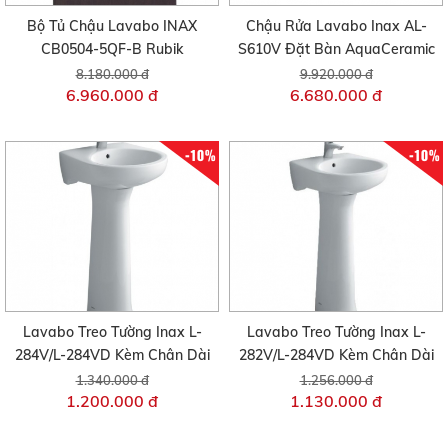
Bộ Tủ Chậu Lavabo INAX
Chậu Rửa Lavabo Inax AL-
CB0504-5QF-B Rubik
S610V Đặt Bàn AquaCeramic
8.180.000 đ
9.920.000 đ
6.960.000 đ
6.680.000 đ
-10%
-10%
Lavabo Treo Tường Inax L-
Lavabo Treo Tường Inax L-
284V/L-284VD Kèm Chân Dài
282V/L-284VD Kèm Chân Dài
1.340.000 đ
1.256.000 đ
1.200.000 đ
1.130.000 đ