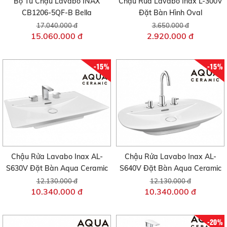
Bộ Tủ Chậu Lavabo INAX
Chậu Rửa Lavabo Inax L-300V
CB1206-5QF-B Bella
Đặt Bàn Hình Oval
17.040.000 đ
3.650.000 đ
15.060.000 đ
2.920.000 đ
-15%
-15%
Chậu Rửa Lavabo Inax AL-
Chậu Rửa Lavabo Inax AL-
S630V Đặt Bàn Aqua Ceramic
S640V Đặt Bàn Aqua Ceramic
12.130.000 đ
12.130.000 đ
10.340.000 đ
10.340.000 đ
-20%