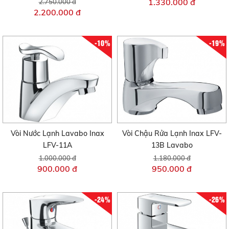
1.330.000 đ
2.750.000 đ
2.200.000 đ
-10%
-19%
Vòi Nước Lạnh Lavabo Inax
Vòi Chậu Rửa Lạnh Inax LFV-
LFV-11A
13B Lavabo
1.000.000 đ
1.180.000 đ
900.000 đ
950.000 đ
-24%
-26%