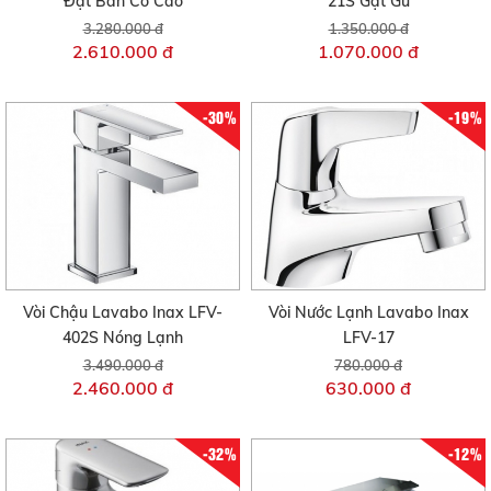
Đặt Bàn Cổ Cao
21S Gật Gù
3.280.000 đ
1.350.000 đ
2.610.000 đ
1.070.000 đ
-30%
-19%
Vòi Chậu Lavabo Inax LFV-
Vòi Nước Lạnh Lavabo Inax
402S Nóng Lạnh
LFV-17
3.490.000 đ
780.000 đ
2.460.000 đ
630.000 đ
-32%
-12%