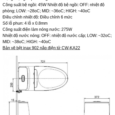
Công suất bệ ngồi: 45W Nhiệt độ bệ ngồi: OFF: nhiệt độ
phòng; LOW: ~28oC; MID: ~36oC; HIGH: ~40oC
Điều chỉnh nhiệt độ: Điều chỉnh 6 mức
Số lỗ phun: 4 lỗ x 0.8mm
Công suất điện làm nóng nước: 275W
Nhiệt độ nước nóng: OFF: nhiệt độ nước cấp; LOW: ~32oC;
MID: ~38oC; HIGH: ~40oC
Bản vẽ bệt inax 902 nắp điện tử CW-KA22