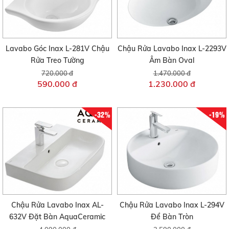
Lavabo Góc Inax L-281V Chậu
Chậu Rửa Lavabo Inax L-2293V
Rửa Treo Tường
Âm Bàn Oval
720.000 đ
1.470.000 đ
590.000 đ
1.230.000 đ
-32%
-19%
Chậu Rửa Lavabo Inax AL-
Chậu Rửa Lavabo Inax L-294V
632V Đặt Bàn AquaCeramic
Để Bàn Tròn