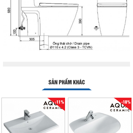
SẢN PHẨM KHÁC
-11%
-18%