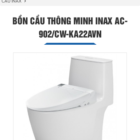
CẦU INAX
BỒN CẦU THÔNG MINH INAX AC-
902/CW-KA22AVN