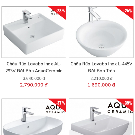
-23%
-24%
Chậu Rửa Lavabo Inax AL-
Chậu Rửa Lavabo Inax L-445V
293V Đặt Bàn AquaCeramic
Đặt Bàn Tròn
3.640.000 đ
2.210.000 đ
2.790.000 đ
1.690.000 đ
-37%
-39%