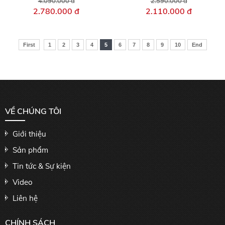
4.090.000 đ
2.590.000 đ
2.780.000 đ
2.110.000 đ
First
1
2
3
4
5
6
7
8
9
10
End
VỀ CHÚNG TÔI
Giới thiệu
Sản phẩm
Tin tức & Sự kiện
Video
Liên hệ
CHÍNH SÁCH