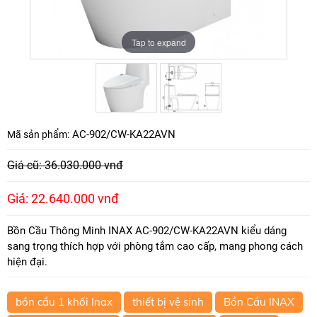
Tap to expand
Tap to expand
AC-902/CW-KA22AVN
Mã sản phẩm:
Giá cũ: 36.030.000 vnđ
Giá: 22.640.000 vnđ
Bồn Cầu Thông Minh INAX AC-902/CW-KA22AVN kiểu dáng
sang trọng thích hợp với phòng tắm cao cấp, mang phong cách
hiện đại.
bồn cầu 1 khối Inax
thiết bị vệ sinh
Bồn Cầu INAX