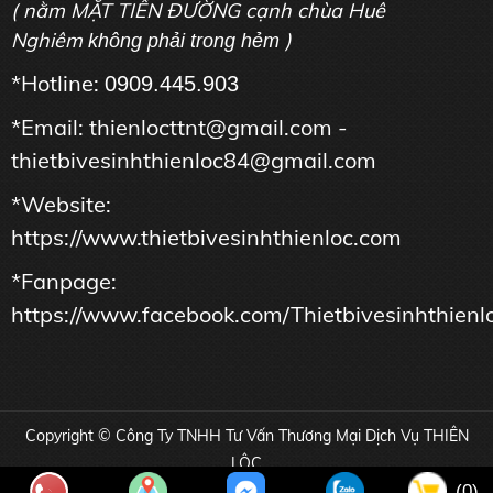
( nằm MẶT TIỀN ĐƯỜNG cạnh chùa Huê
Nghiêm
)
không phải trong hẻm
*Hotline:
0909.445.903
*Email: thienlocttnt@gmail.com -
thietbivesinhthienloc84@gmail.com
*Website:
https://www.thietbivesinhthienloc.com
*Fanpage:
https://www.facebook.com/Thietbivesinhthienl
Copyright © Công Ty TNHH Tư Vấn Thương Mại Dịch Vụ THIÊN
LỘC
(0)
Online: 44 | Tổng truy cập: 16985514