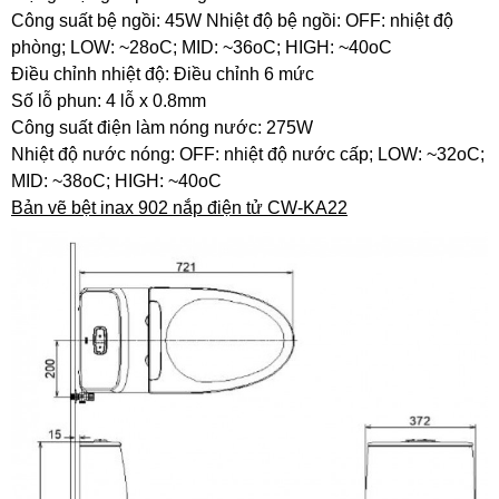
Công suất bệ ngồi: 45W Nhiệt độ bệ ngồi: OFF: nhiệt độ
phòng; LOW: ~28oC; MID: ~36oC; HIGH: ~40oC
Điều chỉnh nhiệt độ: Điều chỉnh 6 mức
Số lỗ phun: 4 lỗ x 0.8mm
Công suất điện làm nóng nước: 275W
Nhiệt độ nước nóng: OFF: nhiệt độ nước cấp; LOW: ~32oC;
MID: ~38oC; HIGH: ~40oC
Bản vẽ bệt inax 902 nắp điện tử CW-KA22