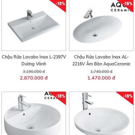
-10%
-16%
Chậu Rửa Lavabo Inax L-2397V
Chậu Rửa Lavabo Inax AL-
Dương Vành
2216V Âm Bàn AquaCeramic
3.190.000 đ
1.740.000 đ
2.870.000 đ
1.470.000 đ
-18%
-10%