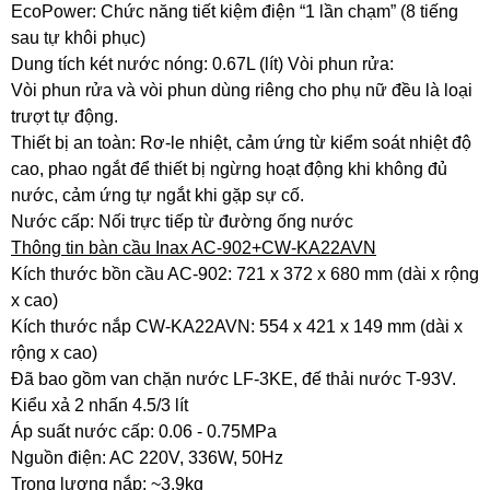
EcoPower: Chức năng tiết kiệm điện “1 lần chạm” (8 tiếng
sau tự khôi phục)
Dung tích két nước nóng: 0.67L (lít) Vòi phun rửa:
Vòi phun rửa và vòi phun dùng riêng cho phụ nữ đều là loại
trượt tự động.
Thiết bị an toàn: Rơ-le nhiệt, cảm ứng từ kiểm soát nhiệt độ
cao, phao ngắt để thiết bị ngừng hoạt động khi không đủ
nước, cảm ứng tự ngắt khi gặp sự cố.
Nước cấp: Nối trực tiếp từ đường ống nước
Thông tin bàn cầu Inax AC-902+CW-KA22AVN
Kích thước bồn cầu AC-902: 721 x 372 x 680 mm (dài x rộng
x cao)
Kích thước nắp CW-KA22AVN: 554 x 421 x 149 mm (dài x
rộng x cao)
Đã bao gồm van chặn nước LF-3KE, đế thải nước T-93V.
Kiểu xả 2 nhấn 4.5/3 lít
Áp suất nước cấp: 0.06 - 0.75MPa
Nguồn điện: AC 220V, 336W, 50Hz
Trọng lượng nắp: ~3.9kg