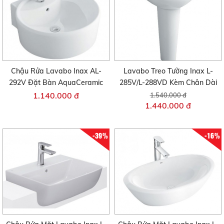
Chậu Rửa Lavabo Inax AL-
Lavabo Treo Tường Inax L-
292V Đặt Bàn AquaCeramic
285V/L-288VD Kèm Chân Dài
1.140.000 đ
1.540.000 đ
1.440.000 đ
-39%
-16%