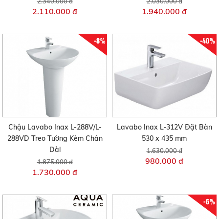
2.340.000 đ
2.030.000 đ
2.110.000 đ
1.940.000 đ
-8%
-40%
Chậu Lavabo Inax L-288V/L-
Lavabo Inax L-312V Đặt Bàn
288VD Treo Tường Kèm Chân
530 x 435 mm
Dài
1.630.000 đ
980.000 đ
1.875.000 đ
1.730.000 đ
-6%