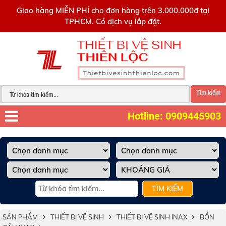
0909445903
Giao hàng MIỄN PHÍ cho đơn hàng trên 3.000.000đ tại
TPHCM. Có dịch vụ lắp đặt.
Tìm kiếm
Hotline: 0909445903
TÌM KIẾM
SẢN PHẨM
THIẾT BỊ VỆ SINH
THIẾT BỊ VỆ SINH INAX
BỒN