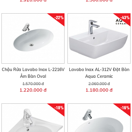
-22%
-43%
Chậu Rửa Lavabo Inax L-2216V
Lavabo Inax AL-312V Đặt Bàn
Âm Bàn Oval
Aqua Ceramic
1.570.000 đ
2.060.000 đ
1.220.000 đ
1.180.000 đ
-18%
-16%