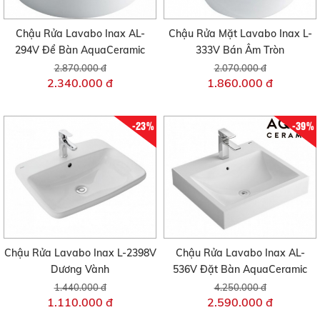
Chậu Rửa Lavabo Inax AL-
Chậu Rửa Mặt Lavabo Inax L-
294V Để Bàn AquaCeramic
333V Bán Âm Tròn
2.870.000 đ
2.070.000 đ
2.340.000 đ
1.860.000 đ
-23%
-39%
Chậu Rửa Lavabo Inax L-2398V
Chậu Rửa Lavabo Inax AL-
Dương Vành
536V Đặt Bàn AquaCeramic
1.440.000 đ
4.250.000 đ
1.110.000 đ
2.590.000 đ