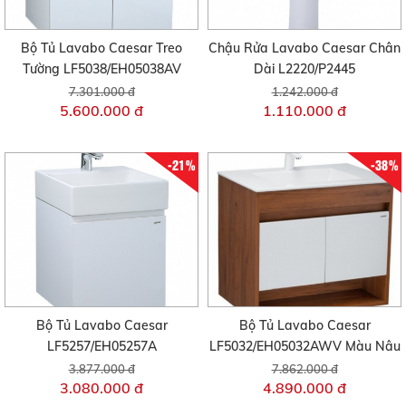
Bộ Tủ Lavabo Caesar Treo
Chậu Rửa Lavabo Caesar Chân
Tường LF5038/EH05038AV
Dài L2220/P2445
7.301.000 đ
1.242.000 đ
5.600.000 đ
1.110.000 đ
-21%
-38%
Bộ Tủ Lavabo Caesar
Bộ Tủ Lavabo Caesar
LF5257/EH05257A
LF5032/EH05032AWV Màu Nâu
3.877.000 đ
7.862.000 đ
3.080.000 đ
4.890.000 đ