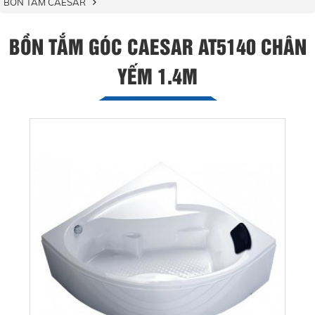
BỒN TẮM CAESAR
BỒN TẮM GÓC CAESAR AT5140 CHÂN
YẾM 1.4M