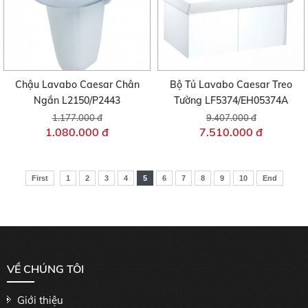
Chậu Lavabo Caesar Chân
Bộ Tủ Lavabo Caesar Treo
Ngắn L2150/P2443
Tường LF5374/EH05374A
1.177.000 đ
9.407.000 đ
1.080.000 đ
7.510.000 đ
First
1
2
3
4
5
6
7
8
9
10
End
VỀ CHÚNG TÔI
Giới thiệu