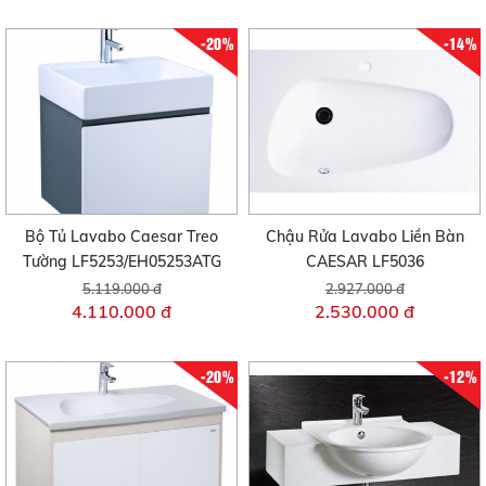
-20%
-14%
Bộ Tủ Lavabo Caesar Treo
Chậu Rửa Lavabo Liền Bàn
Tường LF5253/EH05253ATG
CAESAR LF5036
5.119.000 đ
2.927.000 đ
4.110.000 đ
2.530.000 đ
-20%
-12%