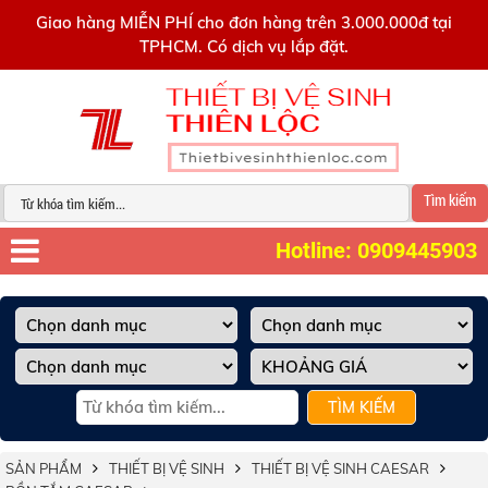
0909445903
Giao hàng MIỄN PHÍ cho đơn hàng trên 3.000.000đ tại
TPHCM. Có dịch vụ lắp đặt.
Tìm kiếm
Hotline: 0909445903
TÌM KIẾM
SẢN PHẨM
THIẾT BỊ VỆ SINH
THIẾT BỊ VỆ SINH CAESAR