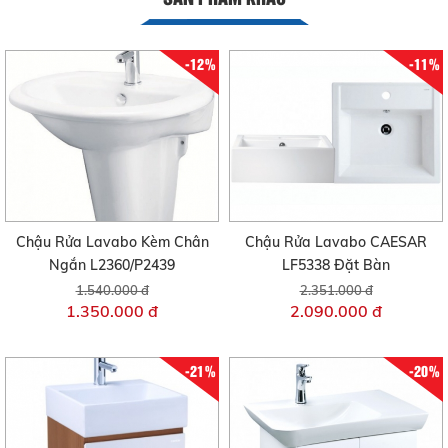
-12%
-11%
Chậu Rửa Lavabo Kèm Chân
Chậu Rửa Lavabo CAESAR
Ngắn L2360/P2439
LF5338 Đặt Bàn
1.540.000 đ
2.351.000 đ
1.350.000 đ
2.090.000 đ
-21%
-20%