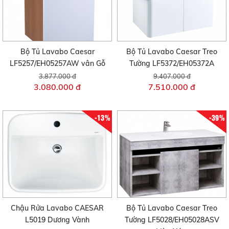
Bộ Tủ Lavabo Caesar
Bộ Tủ Lavabo Caesar Treo
LF5257/EH05257AW vân Gỗ
Tường LF5372/EH05372A
3.877.000 đ
9.407.000 đ
3.080.000 đ
7.510.000 đ
-13%
-39%
Chậu Rửa Lavabo CAESAR
Bộ Tủ Lavabo Caesar Treo
L5019 Dương Vành
Tường LF5028/EH05028ASV