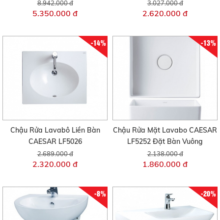
8.942.000 đ
3.027.000 đ
5.350.000 đ
2.620.000 đ
-14%
-13%
Chậu Rửa Lavabô Liền Bàn
Chậu Rửa Mặt Lavabo CAESAR
CAESAR LF5026
LF5252 Đặt Bàn Vuông
2.689.000 đ
2.138.000 đ
2.320.000 đ
1.860.000 đ
-8%
-20%