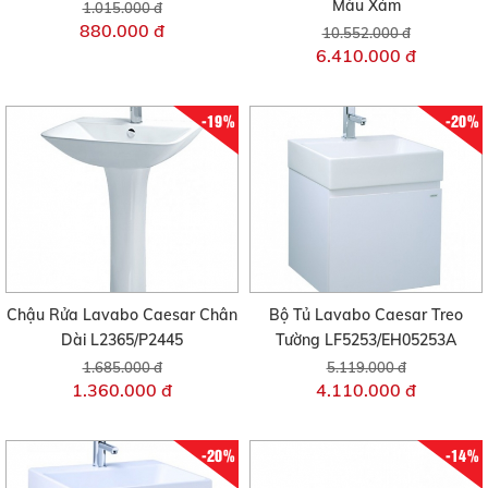
Màu Xám
1.015.000 đ
880.000 đ
10.552.000 đ
6.410.000 đ
-19%
-20%
Chậu Rửa Lavabo Caesar Chân
Bộ Tủ Lavabo Caesar Treo
Dài L2365/P2445
Tường LF5253/EH05253A
1.685.000 đ
5.119.000 đ
1.360.000 đ
4.110.000 đ
-20%
-14%