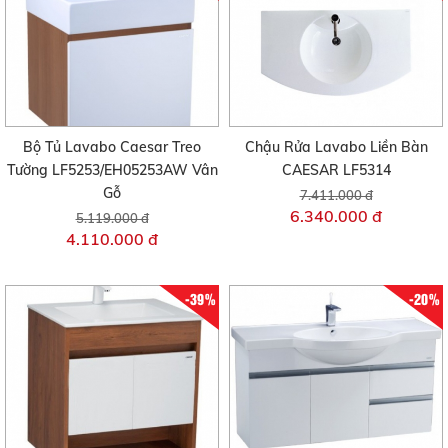
Bộ Tủ Lavabo Caesar Treo
Chậu Rửa Lavabo Liền Bàn
Tường LF5253/EH05253AW Vân
CAESAR LF5314
Gỗ
7.411.000 đ
6.340.000 đ
5.119.000 đ
4.110.000 đ
-39%
-20%