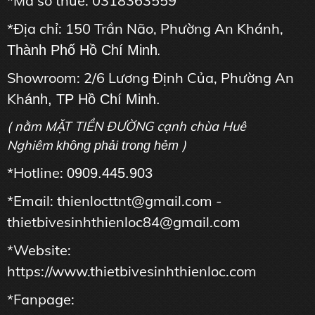
*Mã số thuế: 0318363559
*Địa chỉ: 150 Trần Não, Phường An Khánh,
Thành Phố Hồ Chí Minh
.
Showroom: 2/6 Lương Định Của, Phường An
Kh
ánh, TP Hồ Chí Minh.
( nằm MẶT TIỀN ĐƯỜNG cạnh chùa Huê
Nghiêm
)
không phải trong hẻm
*Hotline:
0909.445.903
*Email: thienlocttnt@gmail.com -
thietbivesinhthienloc84@gmail.com
*Website:
https://www.thietbivesinhthienloc.com
*Fanpage: