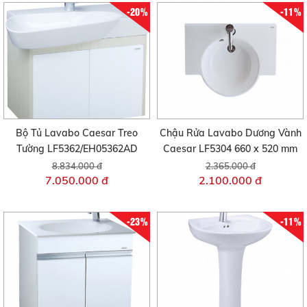
-20%
-11%
Bộ Tủ Lavabo Caesar Treo
Chậu Rửa Lavabo Dương Vành
Tường LF5362/EH05362AD
Caesar LF5304 660 x 520 mm
8.834.000 đ
2.365.000 đ
7.050.000 đ
2.100.000 đ
-23%
-11%