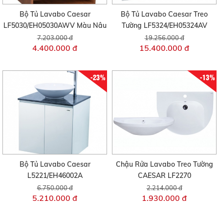
Bộ Tủ Lavabo Caesar
Bộ Tủ Lavabo Caesar Treo
LF5030/EH05030AWV Màu Nâu
Tường LF5324/EH05324AV
7.203.000 đ
19.256.000 đ
4.400.000 đ
15.400.000 đ
-23%
-13%
Bộ Tủ Lavabo Caesar
Chậu Rửa Lavabo Treo Tường
L5221/EH46002A
CAESAR LF2270
6.750.000 đ
2.214.000 đ
5.210.000 đ
1.930.000 đ