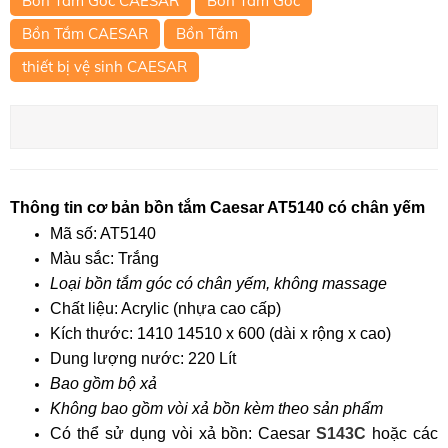
Bồn Tắm Góc CAESAR
Bồn Tắm Góc
Bồn Tắm CAESAR
Bồn Tắm
thiết bị vệ sinh CAESAR
Thông tin cơ bản bồn tắm Caesar AT5140 có chân yếm
Mã số:
AT5140
Màu sắc:
 Trắng
Loại bồn tắm góc có chân yếm, không massage
Chất liệu:
Acrylic (nhựa cao cấp)
Kích thước:
 1410 
14510 x 600 (dài x rộng x cao)
Dung lượng nước
: 
220 Lít
Bao gồm bộ xả
Không bao gồm vòi xả bồn kèm theo sản phẩm
Có thể sử dụng vòi xả bồn: Caesar
S143C
hoặc các