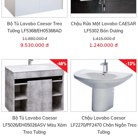
Bộ Tủ Lavabo Caesar Treo
Chậu Rửa Mặt Lavabo CAESAR
Tường LF5368/EH05368AD
LF5302 Bán Dương
11.880.000 đ
1.415.000 đ
9.530.000 đ
1.240.000 đ
-40%
-13%
Bộ Tủ Lavabo Caesar
Chậu Lavabo Caesar
LF5026/EH05026ASV Màu Xám
LF2270/PF2470 Chân Ngắn Treo
Treo Tường
Tường