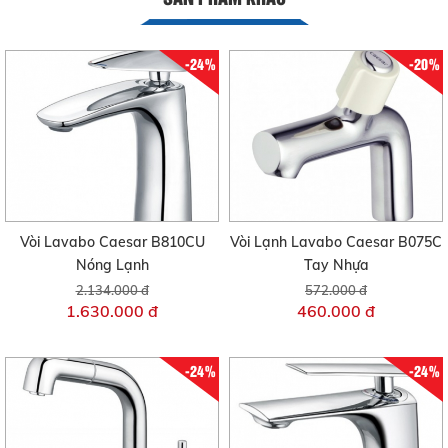
-24%
-20%
Vòi Lavabo Caesar B810CU
Vòi Lạnh Lavabo Caesar B075C
Nóng Lạnh
Tay Nhựa
2.134.000 đ
572.000 đ
1.630.000 đ
460.000 đ
-24%
-24%