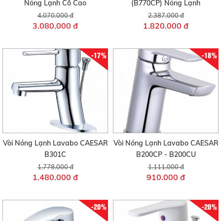
Nóng Lạnh Cổ Cao
(B770CP) Nóng Lạnh
4.070.000 đ
2.387.000 đ
3.080.000 đ
1.820.000 đ
-17%
-18%
Vòi Nóng Lạnh Lavabo CAESAR
Vòi Nóng Lạnh Lavabo CAESAR
B301C
B200CP - B200CU
1.778.000 đ
1.111.000 đ
1.480.000 đ
910.000 đ
-20%
-20%