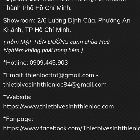
Thành Phố Hồ Chí Minh
.
Showroom: 2/6 Lương Định Của, Phường An
Kh
ánh, TP Hồ Chí Minh.
( nằm MẶT TIỀN ĐƯỜNG cạnh chùa Huê
Nghiêm
)
không phải trong hẻm
*Hotline:
0909.445.903
*Email: thienlocttnt@gmail.com -
thietbivesinhthienloc84@gmail.com
*Website:
https://www.thietbivesinhthienloc.com
*Fanpage:
https://www.facebook.com/Thietbivesinhthienl