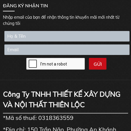
ĐĂNG KÝ NHẬN TIN
Nhập email của bạn để nhận thông tin khuyến mãi mới nhất từ
chúng tôi
Công Ty TNHH THIẾT KẾ XÂY DỰNG
VÀ NỘI THẤT THIÊN LỘC
*Mã số thuế: 0318363559
*Địa chỉ: 150 Trần Não, Phường An Khánh,