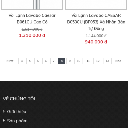
Vòi Lạnh Lavabo Caesar
Vòi Lạnh Lavabo CAESAR
B061CU Cao Cổ
B053CU (BF053) Xả Nhấn Bán
Tự Động
1.617.000 đ
1.310.000 đ
1.144.000 đ
940.000 đ
First
3
4
5
6
7
8
9
10
11
12
13
End
VỀ CHÚNG TÔI
Giới thiệu
Sản phẩm