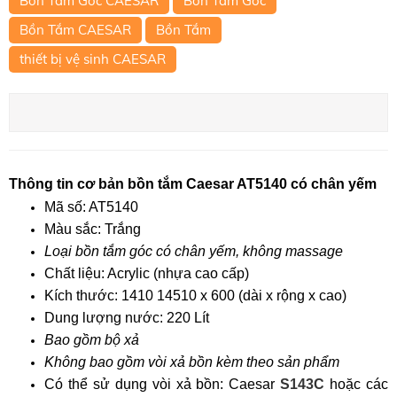
Bồn Tắm Góc CAESAR
Bồn Tắm Góc
Bồn Tắm CAESAR
Bồn Tắm
thiết bị vệ sinh CAESAR
Thông tin cơ bản bồn tắm Caesar AT5140 có chân yếm
Mã số:
AT5140
Màu sắc:
 Trắng
Loại bồn tắm góc có chân yếm, không massage
Chất liệu:
Acrylic (nhựa cao cấp)
Kích thước:
 1410 
14510 x 600 (dài x rộng x cao)
Dung lượng nước
: 
220 Lít
Bao gồm bộ xả
Không bao gồm vòi xả bồn kèm theo sản phẩm
Có thể sử dụng vòi xả bồn: Caesar
S143C
hoặc các