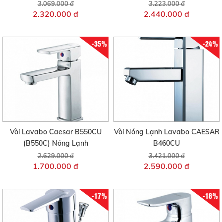
3.069.000 đ
3.223.000 đ
2.320.000 đ
2.440.000 đ
-35%
-24%
Vòi Lavabo Caesar B550CU
Vòi Nóng Lạnh Lavabo CAESAR
(B550C) Nóng Lạnh
B460CU
2.629.000 đ
3.421.000 đ
1.700.000 đ
2.590.000 đ
-17%
-18%