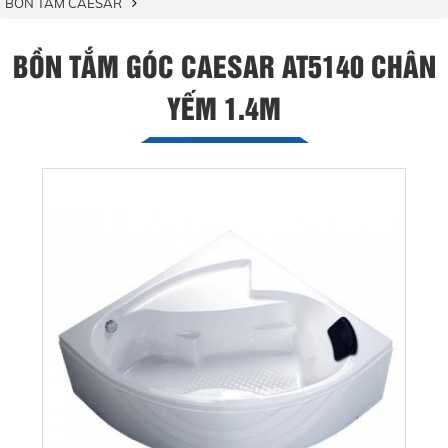
BỒN TẮM CAESAR
BỒN TẮM GÓC CAESAR AT5140 CHÂN
YẾM 1.4M