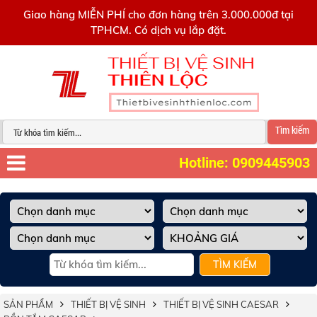
0909445903
Giao hàng MIỄN PHÍ cho đơn hàng trên 3.000.000đ tại
TPHCM. Có dịch vụ lắp đặt.
Tìm kiếm
Hotline: 0909445903
TÌM KIẾM
SẢN PHẨM
THIẾT BỊ VỆ SINH
THIẾT BỊ VỆ SINH CAESAR