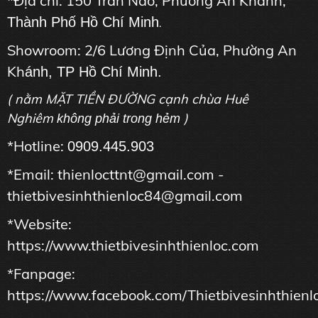
*Địa chỉ: 150 Trần Não, Phường An Khánh,
Thành Phố Hồ Chí Minh
.
Showroom: 2/6 Lương Định Của, Phường An
Kh
ánh, TP Hồ Chí Minh.
( nằm MẶT TIỀN ĐƯỜNG cạnh chùa Huê
Nghiêm
)
không phải trong hẻm
*Hotline:
0909.445.903
*Email: thienlocttnt@gmail.com -
thietbivesinhthienloc84@gmail.com
*Website:
https://www.thietbivesinhthienloc.com
*Fanpage:
https://www.facebook.com/Thietbivesinhthienl