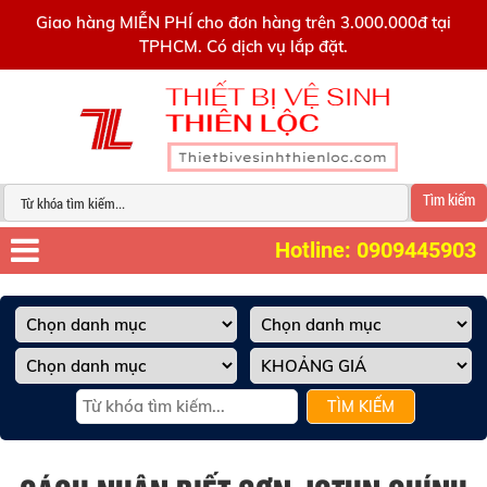
0909445903
Giao hàng MIỄN PHÍ cho đơn hàng trên 3.000.000đ tại
TPHCM. Có dịch vụ lắp đặt.
Tìm kiếm
Hotline: 0909445903
TÌM KIẾM