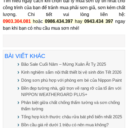
Tìm hiểu ngay cách khi chọn đại lý mua sơn uy tín nhất cho
công trình của bạn để tránh mua phải sơn giả, sơn kém chất
lượng. Chi tiết vui lòng liên hệ:
0903.304.081
ho
ặc
0986.434.397
hay
0943.434 397
ngay
bạn khi bạn có nhu cầu mua sơn nhé!
BÀI VIẾT KHÁC
Bão Sale Cuối Năm – Mừng Xuân Ất Tỵ 2025
Kinh nghiệm sắm nội thất thiết bị vệ sinh đón Tết 2026
Dòng sơn phù hợp với phòng em bé của Nippon Paint
Bền đẹp tường nhà, giữ trọn vẽ rạng rỡ của tổ ấm với
NIPPON WEATHERGARD PLUS+
Phân biệt giữa chất chống thấm tường và sơn chống
thấm tường
Tổng hợp kích thước chậu rửa bát phổ biến nhất 2025
Bồn cầu giá rẻ dưới 1 triệu có nên mua không?