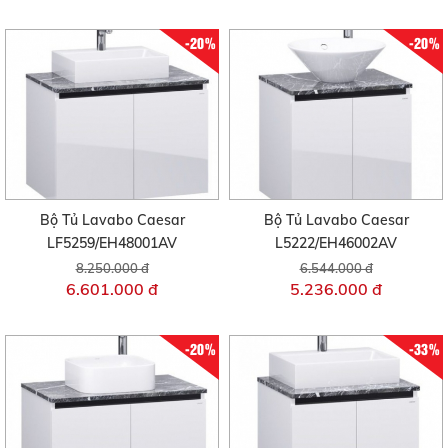
-20%
-20%
Bộ Tủ Lavabo Caesar
Bộ Tủ Lavabo Caesar
LF5259/EH48001AV
L5222/EH46002AV
8.250.000 đ
6.544.000 đ
6.601.000 đ
5.236.000 đ
-20%
-33%