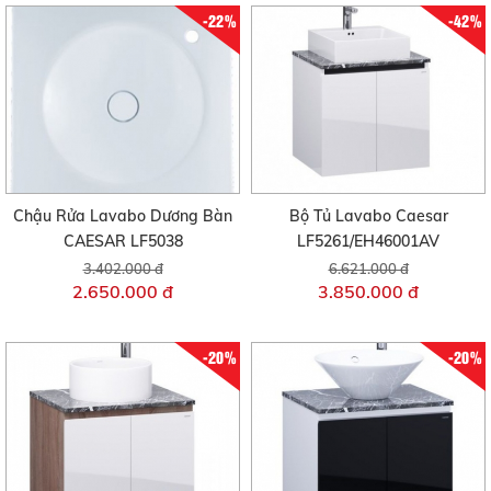
-22%
-42%
Chậu Rửa Lavabo Dương Bàn
Bộ Tủ Lavabo Caesar
CAESAR LF5038
LF5261/EH46001AV
3.402.000 đ
6.621.000 đ
2.650.000 đ
3.850.000 đ
-20%
-20%