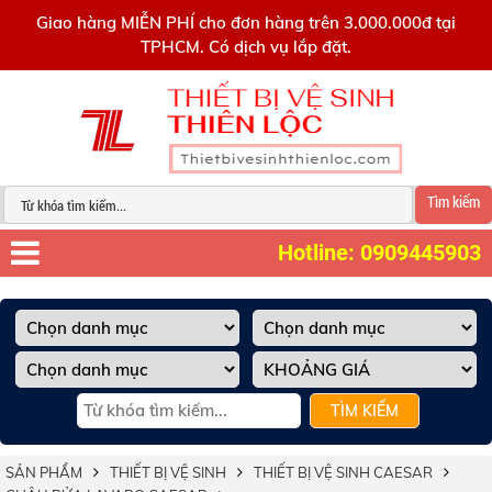
0909445903
Giao hàng MIỄN PHÍ cho đơn hàng trên 3.000.000đ tại
TPHCM. Có dịch vụ lắp đặt.
Tìm kiếm
Hotline: 0909445903
TÌM KIẾM
SẢN PHẨM
THIẾT BỊ VỆ SINH
THIẾT BỊ VỆ SINH CAESAR