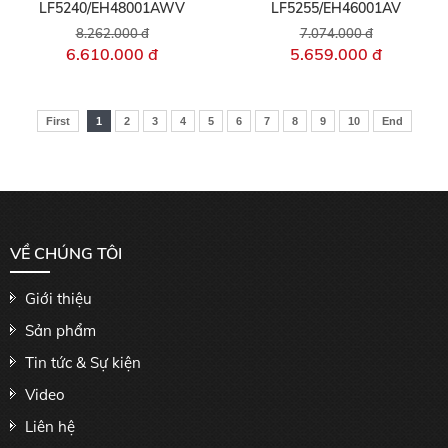
LF5240/EH48001AWV
LF5255/EH46001AV
8.262.000 đ
7.074.000 đ
6.610.000 đ
5.659.000 đ
First
1
2
3
4
5
6
7
8
9
10
End
VỀ CHÚNG TÔI
Giới thiệu
Sản phẩm
Tin tức & Sự kiện
Video
Liên hệ