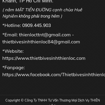
Kh
ánh, TP Hồ Chí Minh.
( nằm MẶT TIỀN ĐƯỜNG cạnh chùa Huê
Nghiêm
)
không phải trong hẻm
*Hotline:
0909.445.903
*Email: thienlocttnt@gmail.com -
thietbivesinhthienloc84@gmail.com
*Website:
https://www.thietbivesinhthienloc.com
*Fanpage:
https://www.facebook.com/Thietbivesinhthienl
Copyright © Công Ty TNHH Tư Vấn Thương Mại Dịch Vụ THIÊN