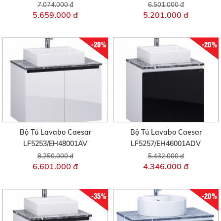
7.074.000 đ
6.501.000 đ
5.659.000 đ
5.201.000 đ
-20%
-20%
Bộ Tủ Lavabo Caesar
Bộ Tủ Lavabo Caesar
LF5253/EH48001AV
LF5257/EH46001ADV
8.250.000 đ
5.432.000 đ
6.601.000 đ
4.346.000 đ
-35%
-20%