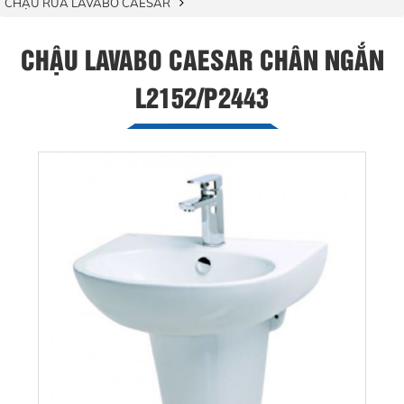
CHẬU RỬA LAVABO CAESAR
CHẬU LAVABO CAESAR CHÂN NGẮN
L2152/P2443