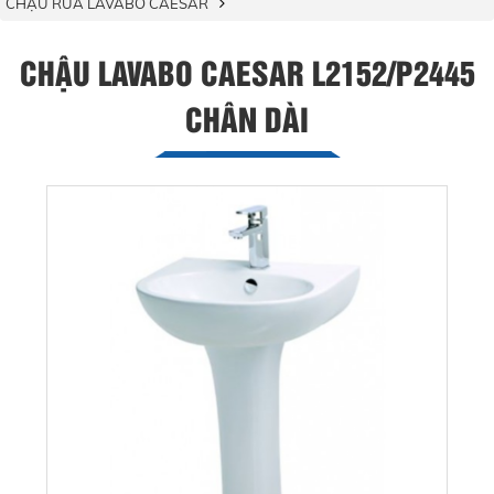
CHẬU RỬA LAVABO CAESAR
CHẬU LAVABO CAESAR L2152/P2445
CHÂN DÀI