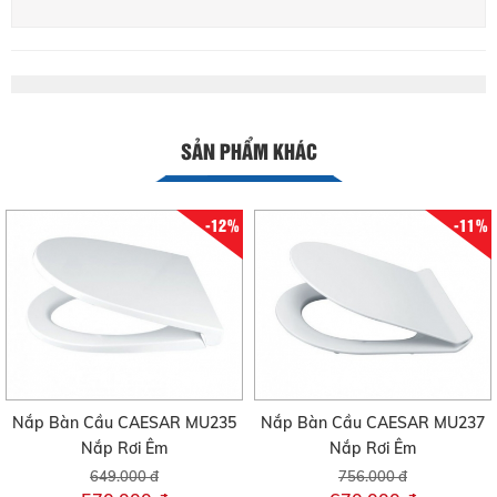
SẢN PHẨM KHÁC
-12%
-11%
Nắp Bàn Cầu CAESAR MU235
Nắp Bàn Cầu CAESAR MU237
Nắp Rơi Êm
Nắp Rơi Êm
649.000 đ
756.000 đ