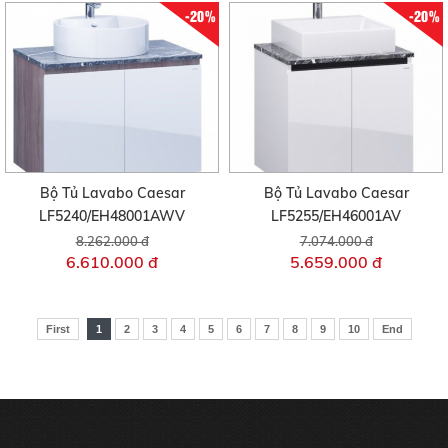
-20%
-20%
Bộ Tủ Lavabo Caesar
Bộ Tủ Lavabo Caesar
LF5240/EH48001AWV
LF5255/EH46001AV
8.262.000 đ
7.074.000 đ
6.610.000 đ
5.659.000 đ
First
1
2
3
4
5
6
7
8
9
10
End