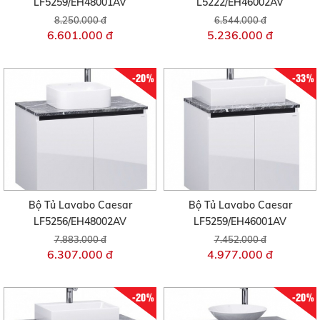
LF5259/EH48001AV
L5222/EH46002AV
8.250.000 đ
6.544.000 đ
6.601.000 đ
5.236.000 đ
-20%
-33%
Bộ Tủ Lavabo Caesar
Bộ Tủ Lavabo Caesar
LF5256/EH48002AV
LF5259/EH46001AV
7.883.000 đ
7.452.000 đ
6.307.000 đ
4.977.000 đ
-20%
-20%