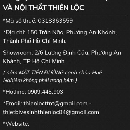
VÀ NỘI THẤT THIÊN LỘC
*Mã số thuế: 0318363559
*Địa chỉ: 150 Trần Não, Phường An Khánh,
Thành Phố Hồ Chí Minh
.
Showroom: 2/6 Lương Định Của, Phường An
Kh
ánh, TP Hồ Chí Minh.
( nằm MẶT TIỀN ĐƯỜNG cạnh chùa Huê
Nghiêm
)
không phải trong hẻm
*Hotline:
0909.445.903
*Email: thienlocttnt@gmail.com -
thietbivesinhthienloc84@gmail.com
*Website: