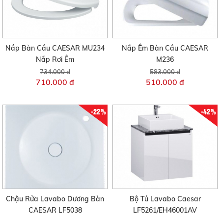
Nắp Bàn Cầu CAESAR MU234
Nắp Êm Bàn Cầu CAESAR
Nắp Rơi Êm
M236
734.000 đ
583.000 đ
710.000 đ
510.000 đ
-22%
-42%
Chậu Rửa Lavabo Dương Bàn
Bộ Tủ Lavabo Caesar
CAESAR LF5038
LF5261/EH46001AV