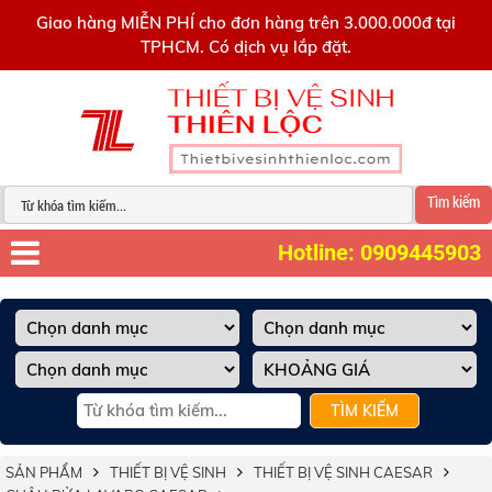
0909445903
Giao hàng MIỄN PHÍ cho đơn hàng trên 3.000.000đ tại
TPHCM. Có dịch vụ lắp đặt.
Tìm kiếm
Hotline: 0909445903
TÌM KIẾM
SẢN PHẨM
THIẾT BỊ VỆ SINH
THIẾT BỊ VỆ SINH CAESAR