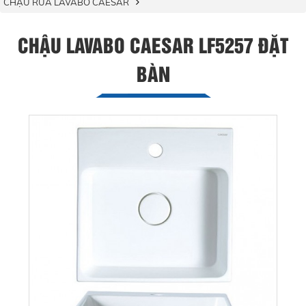
CHẬU RỬA LAVABO CAESAR
CHẬU LAVABO CAESAR LF5257 ĐẶT
BÀN