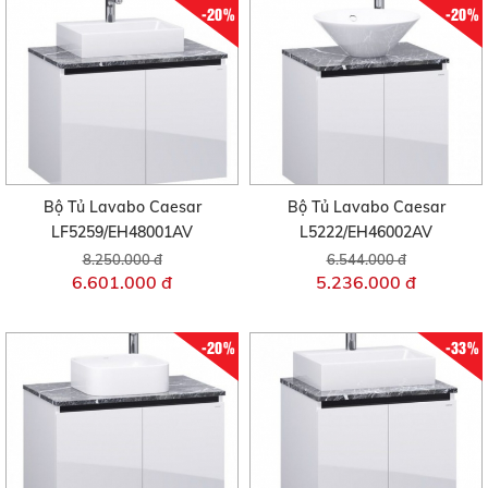
-20%
-20%
Bộ Tủ Lavabo Caesar
Bộ Tủ Lavabo Caesar
LF5259/EH48001AV
L5222/EH46002AV
8.250.000 đ
6.544.000 đ
6.601.000 đ
5.236.000 đ
-20%
-33%