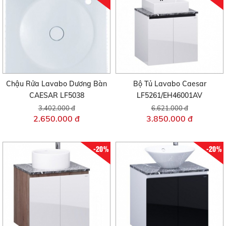
Chậu Rửa Lavabo Dương Bàn
Bộ Tủ Lavabo Caesar
CAESAR LF5038
LF5261/EH46001AV
3.402.000 đ
6.621.000 đ
2.650.000 đ
3.850.000 đ
-20%
-20%