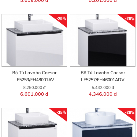
5.659.000 đ
5.201.000 đ
-20%
-20%
Bộ Tủ Lavabo Caesar
Bộ Tủ Lavabo Caesar
LF5253/EH48001AV
LF5257/EH46001ADV
8.250.000 đ
5.432.000 đ
6.601.000 đ
4.346.000 đ
-35%
-20%