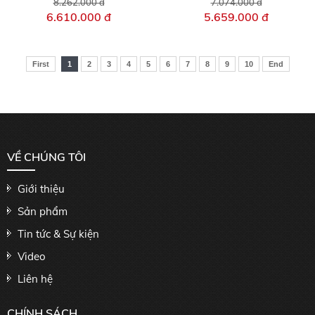
8.262.000 đ
7.074.000 đ
6.610.000 đ
5.659.000 đ
First
1
2
3
4
5
6
7
8
9
10
End
VỀ CHÚNG TÔI
Giới thiệu
Sản phẩm
Tin tức & Sự kiện
Video
Liên hệ
CHÍNH SÁCH