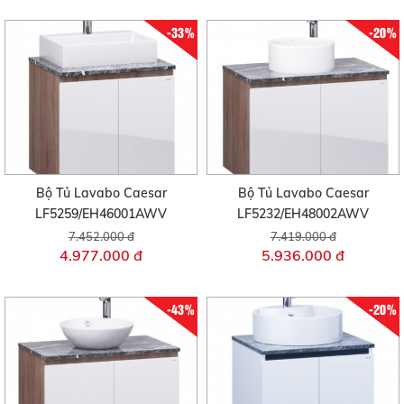
-33%
-20%
Bộ Tủ Lavabo Caesar
Bộ Tủ Lavabo Caesar
LF5259/EH46001AWV
LF5232/EH48002AWV
7.452.000 đ
7.419.000 đ
4.977.000 đ
5.936.000 đ
-43%
-20%