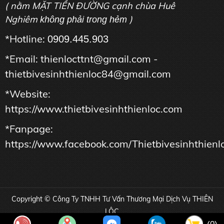
( nằm MẶT TIỀN ĐƯỜNG cạnh chùa Huê
Nghiêm
)
không phải trong hẻm
*Hotline:
0909.445.903
*Email: thienlocttnt@gmail.com -
thietbivesinhthienloc84@gmail.com
*Website:
https://www.thietbivesinhthienloc.com
*Fanpage:
https://www.facebook.com/Thietbivesinhthienl
Copyright © Công Ty TNHH Tư Vấn Thương Mại Dịch Vụ THIÊN
LỘC
Online: 31 | Tổng truy cập: 16979303