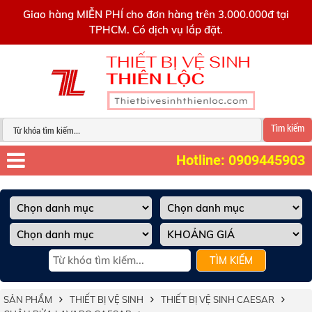
0909445903
Giao hàng MIỄN PHÍ cho đơn hàng trên 3.000.000đ tại
TPHCM. Có dịch vụ lắp đặt.
Tìm kiếm
Hotline: 0909445903
TÌM KIẾM
SẢN PHẨM
THIẾT BỊ VỆ SINH
THIẾT BỊ VỆ SINH CAESAR