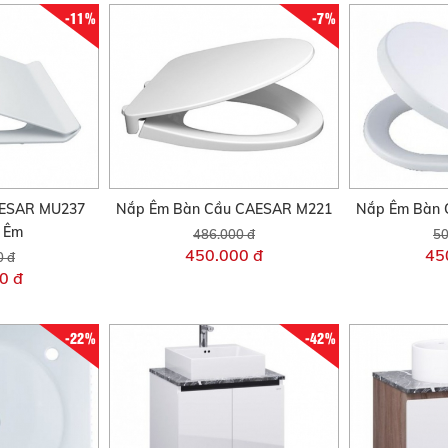
-11%
-7%
AESAR MU237
Nắp Êm Bàn Cầu CAESAR M221
Nắp Êm Bàn 
i Êm
486.000 đ
50
450.000 đ
45
0 đ
0 đ
-22%
-42%