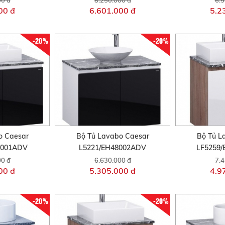
00 đ
6.601.000 đ
5.2
-20%
-20%
o Caesar
Bộ Tủ Lavabo Caesar
Bộ Tủ L
8001ADV
L5221/EH48002ADV
LF5259
00 đ
6.630.000 đ
7.4
00 đ
5.305.000 đ
4.9
-20%
-20%