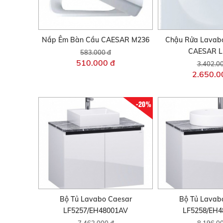
Nắp Êm Bàn Cầu CAESAR M236
Chậu Rửa Lavab
CAESAR L
583.000 đ
510.000 đ
3.402.0
2.650.0
-20%
Bộ Tủ Lavabo Caesar
Bộ Tủ Lavab
LF5257/EH48001AV
LF5258/EH
7.462.000 đ
8.196.0