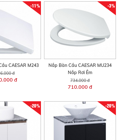
-11%
-3%
Cầu CAESAR M243
Nắp Bàn Cầu CAESAR MU234
Nắp Rơi Êm
6.000 đ
0.000 đ
734.000 đ
710.000 đ
-20%
-20%