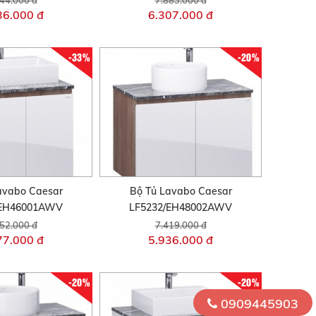
36.000 đ
6.307.000 đ
-33%
-20%
avabo Caesar
Bộ Tủ Lavabo Caesar
/EH46001AWV
LF5232/EH48002AWV
52.000 đ
7.419.000 đ
77.000 đ
5.936.000 đ
-20%
-20%
0909445903