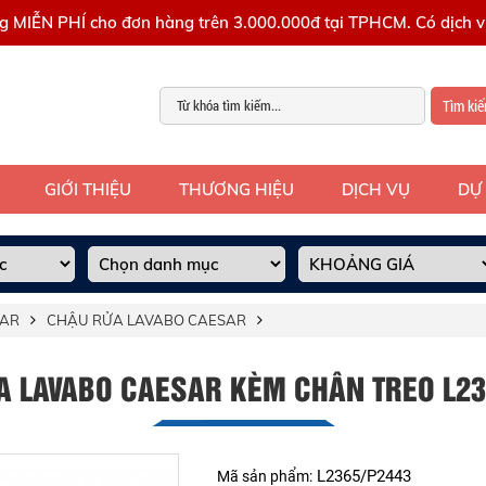
g MIỄN PHÍ cho đơn hàng trên 3.000.000đ tại TPHCM. Có dịch vụ
Tìm ki
GIỚI THIỆU
THƯƠNG HIỆU
DỊCH VỤ
DỰ
SAR
CHẬU RỬA LAVABO CAESAR
A LAVABO CAESAR KÈM CHÂN TREO L23
L2365/P2443
Mã sản phẩm: