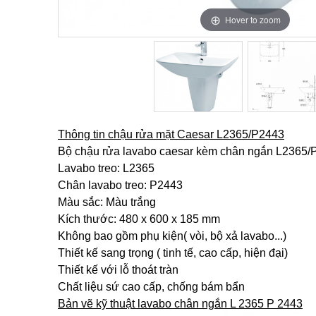
Hover to zoom
Hover to zoom
Thông tin chậu rửa mặt Caesar L2365/P2443
Bộ chậu rửa lavabo caesar kèm chân ngắn L2365/P2
Lavabo treo: L2365
Chân lavabo treo: P2443
Màu sắc: Màu trắng
Kích thước: 480 x 600 x 185 mm
Không bao gồm phụ kiện( vòi, bộ xả lavabo...)
Thiết kế sang trọng ( tinh tế, cao cấp, hiện đại)
Thiết kế với lỗ thoát tràn
Chất liệu sứ cao cấp, chống bám bẩn
Bản vẽ kỹ thuật lavabo chân ngắn L 2365 P 2443