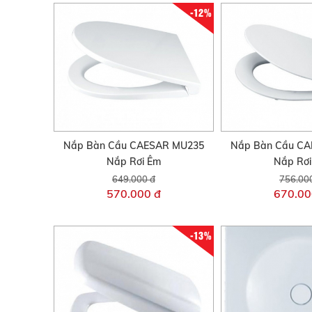
-12%
Nắp Bàn Cầu CAESAR MU235
Nắp Bàn Cầu C
Nắp Rơi Êm
Nắp Rơ
649.000 đ
756.00
570.000 đ
670.00
-13%