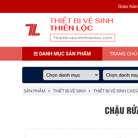
0909445903
Giao hàn
DANH MỤC SẢN PHẨM
TRANG CHỦ
SẢN PHẨM
THIẾT BỊ VỆ SINH
THIẾT BỊ VỆ SINH CAE
CHẬU RỬ