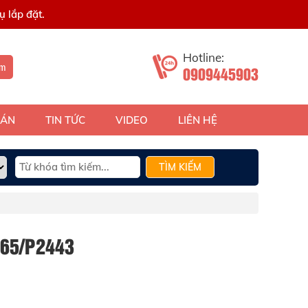
 lắp đặt.
Hotline:
ếm
0909445903
 ÁN
TIN TỨC
VIDEO
LIÊN HỆ
TÌM KIẾM
65/P2443