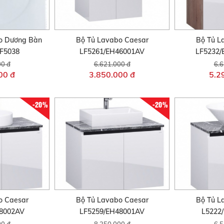
o Dương Bàn
Bộ Tủ Lavabo Caesar
Bộ Tủ L
F5038
LF5261/EH46001AV
LF5232
00 đ
6.621.000 đ
6.6
00 đ
3.850.000 đ
5.2
-20%
-20%
o Caesar
Bộ Tủ Lavabo Caesar
Bộ Tủ L
48002AV
LF5259/EH48001AV
L5222
00 đ
8.250.000 đ
6.5