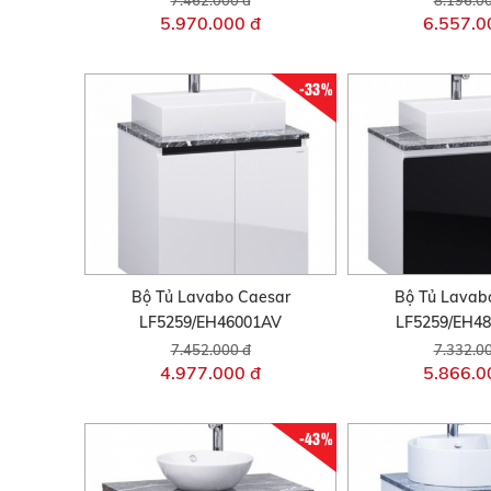
5.970.000 đ
6.557.0
-33%
Bộ Tủ Lavabo Caesar
Bộ Tủ Lavab
LF5259/EH46001AV
LF5259/EH4
7.452.000 đ
7.332.0
4.977.000 đ
5.866.0
-43%