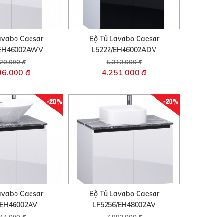
avabo Caesar
Bộ Tủ Lavabo Caesar
/EH46002AWV
L5222/EH46002ADV
20.000 đ
5.313.000 đ
96.000 đ
4.251.000 đ
-20%
-20%
avabo Caesar
Bộ Tủ Lavabo Caesar
/EH46002AV
LF5256/EH48002AV
44.000 đ
7.883.000 đ