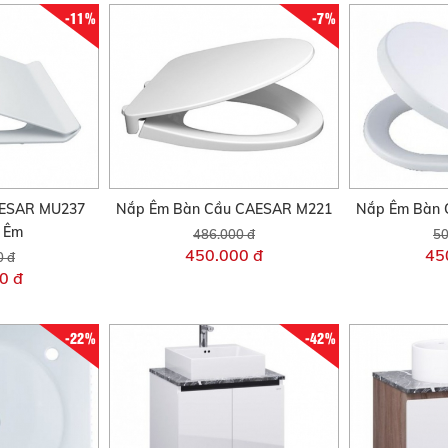
-11%
-7%
AESAR MU237
Nắp Êm Bàn Cầu CAESAR M221
Nắp Êm Bàn 
i Êm
486.000 đ
50
450.000 đ
45
0 đ
0 đ
-22%
-42%