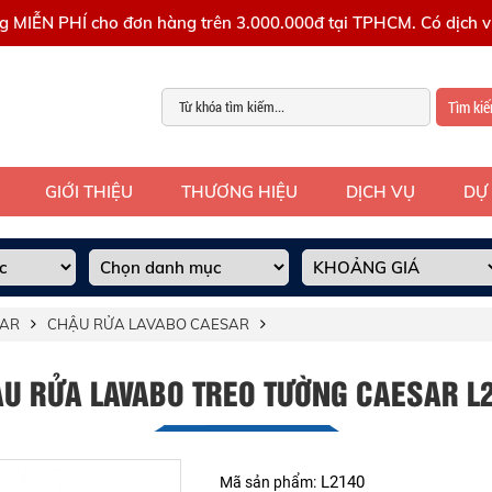
g MIỄN PHÍ cho đơn hàng trên 3.000.000đ tại TPHCM. Có dịch vụ
Tìm ki
GIỚI THIỆU
THƯƠNG HIỆU
DỊCH VỤ
DỰ
SAR
CHẬU RỬA LAVABO CAESAR
U RỬA LAVABO TREO TƯỜNG CAESAR L
L2140
Mã sản phẩm: