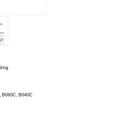
ường
U, B060C, B040C