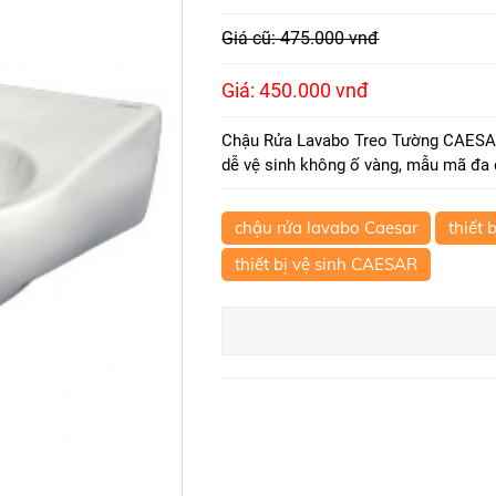
Giá cũ: 475.000 vnđ
Giá: 450.000 vnđ
Chậu Rửa Lavabo Treo Tường CAESAR 
dễ vệ sinh không ố vàng, mẫu mã đa d
chậu rửa lavabo Caesar
thiết 
thiết bị vệ sinh CAESAR