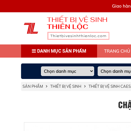
0909445903
Giao hàn
DANH MỤC SẢN PHẨM
TRANG CHỦ
SẢN PHẨM
THIẾT BỊ VỆ SINH
THIẾT BỊ VỆ SINH CAE
CHẬ