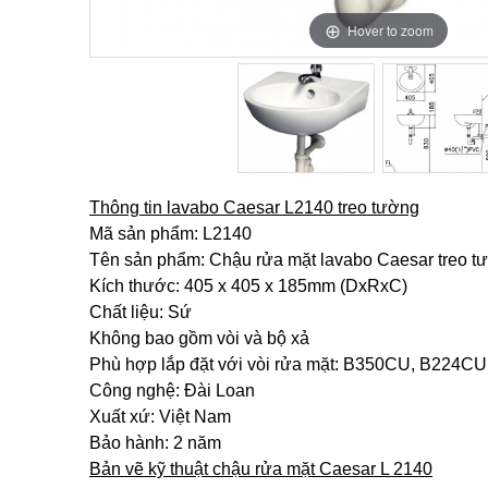
Hover to zoom
Hover to zoom
Thông tin lavabo Caesar L2140 treo tường
Mã sản phẩm: L2140
Tên sản phẩm: Chậu rửa mặt lavabo Caesar treo t
Kích thước: 405 x 405 x 185mm (DxRxC)
Chất liệu: Sứ
Không bao gồm vòi và bộ xả
Phù hợp lắp đặt với vòi rửa mặt: B350CU, B224C
Công nghệ: Đài Loan
Xuất xứ: Việt Nam
Bảo hành: 2 năm
Bản vẽ kỹ thuật chậu rửa mặt Caesar L 2140