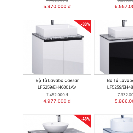
5.970.000 đ
6.557.0
-33%
Bộ Tủ Lavabo Caesar
Bộ Tủ Lavab
LF5259/EH46001AV
LF5259/EH4
7.452.000 đ
7.332.0
4.977.000 đ
5.866.0
-43%