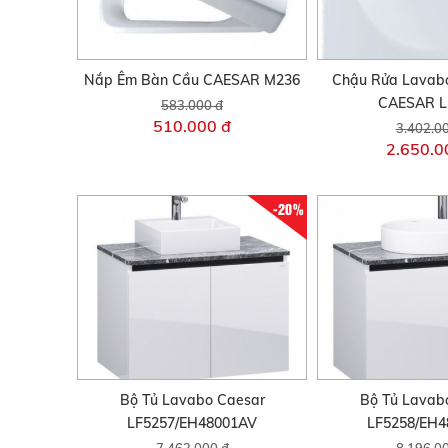
Nắp Êm Bàn Cầu CAESAR M236
Chậu Rửa Lavab
CAESAR L
583.000 đ
510.000 đ
3.402.0
2.650.0
-20%
Bộ Tủ Lavabo Caesar
Bộ Tủ Lavab
LF5257/EH48001AV
LF5258/EH
7.462.000 đ
8.196.0