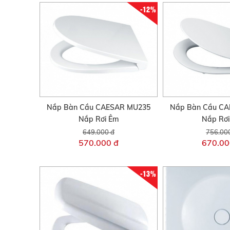
-12%
Nắp Bàn Cầu CAESAR MU235
Nắp Bàn Cầu C
Nắp Rơi Êm
Nắp Rơ
649.000 đ
756.00
570.000 đ
670.00
-13%