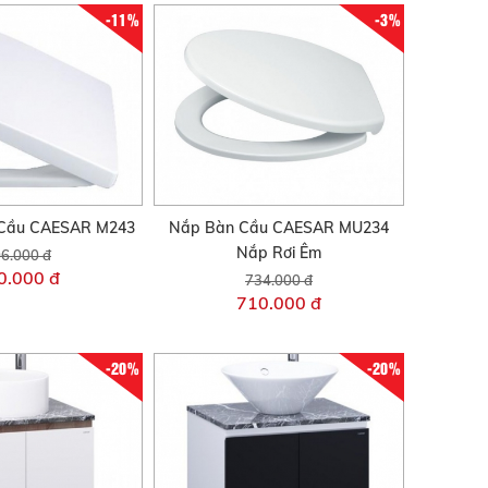
-11%
-3%
Cầu CAESAR M243
Nắp Bàn Cầu CAESAR MU234
Nắp Rơi Êm
6.000 đ
0.000 đ
734.000 đ
710.000 đ
-20%
-20%