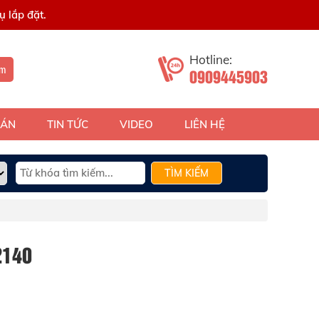
 lắp đặt.
Hotline:
ếm
0909445903
 ÁN
TIN TỨC
VIDEO
LIÊN HỆ
TÌM KIẾM
2140