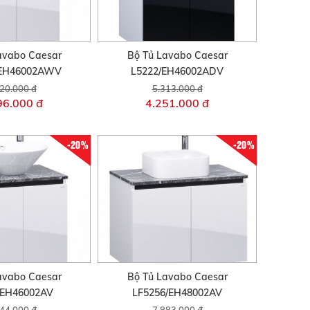
avabo Caesar
Bộ Tủ Lavabo Caesar
/EH46002AWV
L5222/EH46002ADV
20.000 đ
5.313.000 đ
96.000 đ
4.251.000 đ
-20%
-20%
avabo Caesar
Bộ Tủ Lavabo Caesar
/EH46002AV
LF5256/EH48002AV
44.000 đ
7.883.000 đ