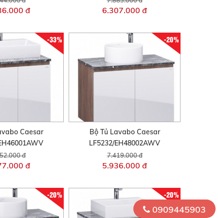
36.000 đ
6.307.000 đ
-33%
-20%
avabo Caesar
Bộ Tủ Lavabo Caesar
/EH46001AWV
LF5232/EH48002AWV
52.000 đ
7.419.000 đ
77.000 đ
5.936.000 đ
-20%
-20%
0909445903