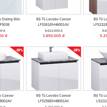
o Dương Bàn
Bộ Tủ Lavabo Caesar
Bộ Tủ L
F5038
LF5261/EH46001AV
LF5232
00 đ
6.621.000 đ
6.6
00 đ
3.850.000 đ
5.2
-20%
-20%
o Caesar
Bộ Tủ Lavabo Caesar
Bộ Tủ L
48002AV
LF5259/EH48001AV
L5222
00 đ
8.250.000 đ
6.5