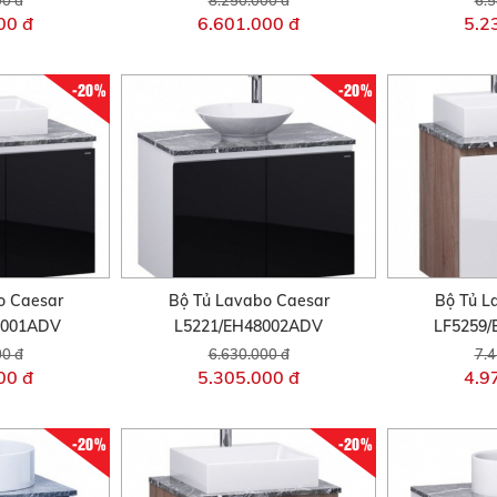
00 đ
6.601.000 đ
5.2
-20%
-20%
o Caesar
Bộ Tủ Lavabo Caesar
Bộ Tủ L
8001ADV
L5221/EH48002ADV
LF5259
00 đ
6.630.000 đ
7.4
00 đ
5.305.000 đ
4.9
-20%
-20%